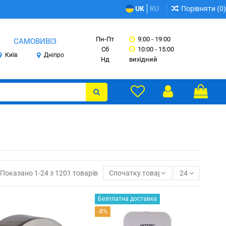
Порівняти (
0
)
UK
RU
Пн-Пт
9:00 - 19:00
САМОВИВІЗ
Сб
10:00 - 15:00
Київ
Дніпро
Нд
вихідний
Показано 1-24 з 1201 товарів
Спочатку товари в наявності
24
Безплатна доставка
-8%