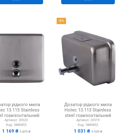
-8%
атор рідкого мила
Дозатор рідкого мила
ec 13.115 Stainless
Hotec 13.113 Stainless
el горизонтальний
steel горизонтальний
Артикул:
20520
Артикул:
20519
Код:
5880853
Код:
5880852
1 169 ₴
1 031 ₴
1 271 ₴
1 121 ₴