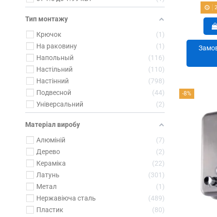
Тип монтажу
Крючок
1
На раковину
1
Замов
Напольный
116
Настільний
110
Настінний
798
Подвесной
44
-8%
Універсальний
2
Матеріал виробу
Алюміній
7
Дерево
2
Кераміка
22
Латунь
301
Метал
1
Нержавіюча сталь
489
Пластик
80