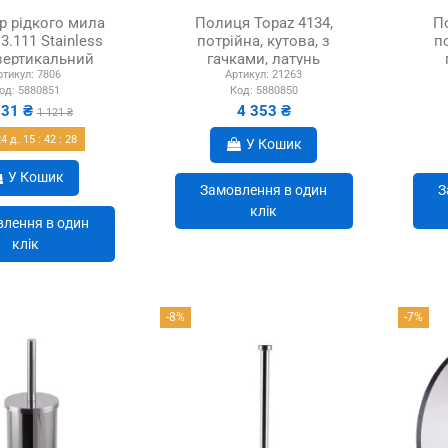
р рідкого мила
Полиця Topaz 4134,
П
3.111 Stainless
потрійна, кутова, з
п
 вертикальний
гачками, латунь
ртикул:
7806
Артикул:
21263
од:
5880851
Код:
5880850
031 ₴
4 353 ₴
1 121 ₴
24
д.
15
:
42
:
27
У Кошик
У Кошик
Замовлення в один
З
клік
лення в один
клік
-8%
-7%