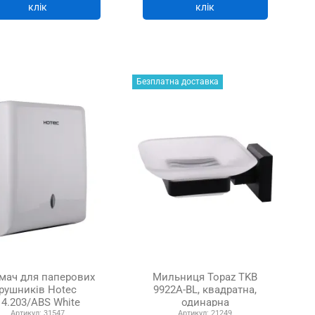
клік
клік
Безплатна доставка
мач для паперових
Мильниця Topaz TKB
рушників Hotec
9922A-BL, квадратна,
14.203/ABS White
одинарна
Артикул:
31547
Артикул:
21249