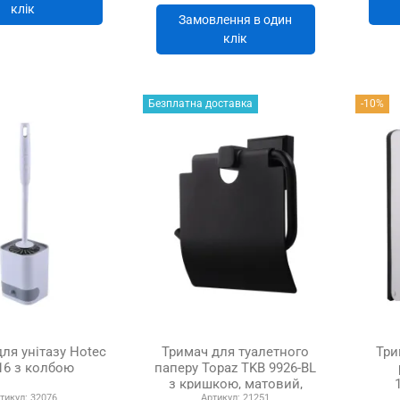
клік
Замовлення в один
клік
Безплатна доставка
-10%
ля унітазу Hotec
Тримач для туалетного
Три
16 з колбою
паперу Topaz TKB 9926-BL
з кришкою, матовий,
тикул:
32076
Артикул:
21251