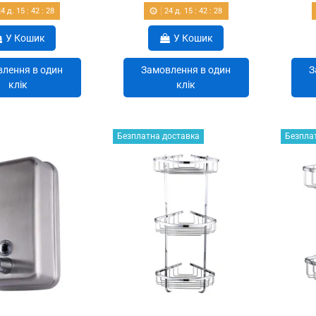
24
д.
15
:
42
:
27
24
д.
15
:
42
:
27
У Кошик
У Кошик
лення в один
Замовлення в один
З
клік
клік
Безплатна доставка
Безпла