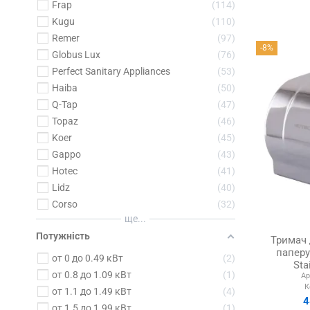
Frap
114
Kugu
110
Remer
97
-8%
Globus Lux
76
Perfect Sanitary Appliances
53
Haiba
50
Q-Tap
47
Topaz
46
Koer
45
Gappo
43
Hotec
41
Lidz
40
Corso
32
ще...
Потужність
Тримач 
паперу
от 0 до 0.49 кВт
2
Sta
от 0.8 до 1.09 кВт
1
Ар
К
от 1.1 до 1.49 кВт
4
4
от 1.5 до 1.99 кВт
1