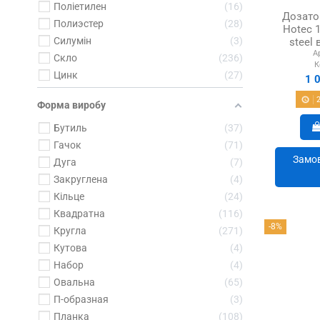
Поліетилен
16
Дозато
Полиэстер
28
Hotec 1
Силумін
3
steel
А
Скло
236
К
Цинк
27
1 
Форма виробу
Бутиль
37
Гачок
71
Замов
Дуга
7
Закруглена
4
Кільце
24
Квадратна
116
-8%
Кругла
271
Кутова
4
Набор
4
Овальна
65
П-образная
3
Планка
108