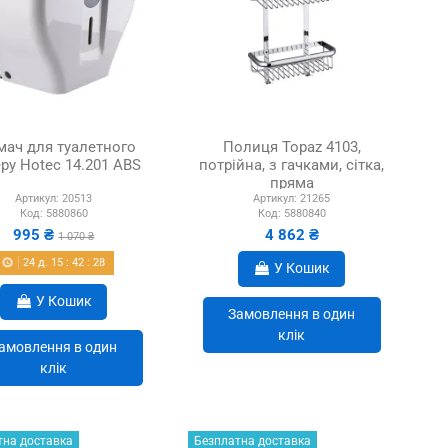
мач для туалетного
Полиця Topaz 4103,
ру Hotec 14.201 ABS
потрійна, з гачками, сітка,
пряма
Артикул:
20513
Артикул:
21265
Код:
5880860
Код:
5880840
995 ₴
4 862 ₴
1 070 ₴
24
д.
15
:
42
:
27
У Кошик
У Кошик
Замовлення в один
клік
амовлення в один
клік
тна доставка
Безплатна доставка