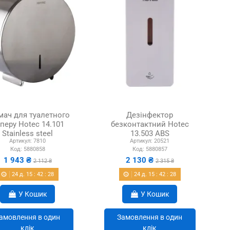
мач для туалетного
Дезінфектор
перу Hotec 14.101
безконтактний Hotec
Stainless steel
13.503 ABS
Артикул:
7810
Артикул:
20521
Код:
5880858
Код:
5880857
1 943 ₴
2 130 ₴
2 112 ₴
2 315 ₴
24
д.
15
:
42
:
27
24
д.
15
:
42
:
27
У Кошик
У Кошик
амовлення в один
Замовлення в один
клік
клік