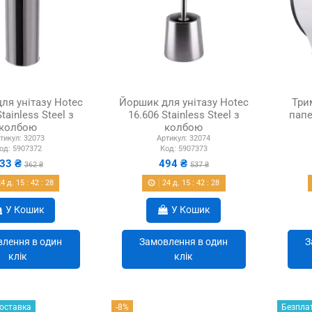
ля унітазу Hotec
Йоршик для унітазу Hotec
Три
tainless Steel з
16.606 Stainless Steel з
папе
колбою
колбою
тикул:
32073
Артикул:
32074
од:
5907372
Код:
5907373
33 ₴
494 ₴
362 ₴
537 ₴
24
д.
15
:
42
:
27
24
д.
15
:
42
:
27
У Кошик
У Кошик
лення в один
Замовлення в один
З
клік
клік
оставка
-8%
Безпла