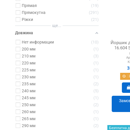
Прямая
19
Прямокутна
291
Ріжки
21
ще...
Довжина
Нет информации
10
Йоршик д
16.604 S
200 мм
1
210 мм
3
Ар
К
220 мм
1
3
225 мм
1
230 мм
1
235 мм
2
240 мм
5
245 мм
1
Замов
250 мм
2
260 мм
1
265 мм
1
290 мм
2
Безплатна д