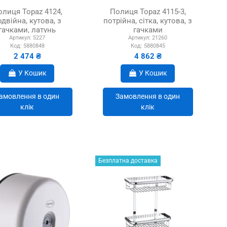
олиця Topaz 4124,
Полиця Topaz 4115-3,
одвійна, кутова, з
потрійна, сітка, кутова, з
гачками, латунь
гачками
Артикул:
5227
Артикул:
21260
Код:
5880848
Код:
5880845
2 474 ₴
4 862 ₴
У Кошик
У Кошик
амовлення в один
Замовлення в один
клік
клік
Безплатна доставка