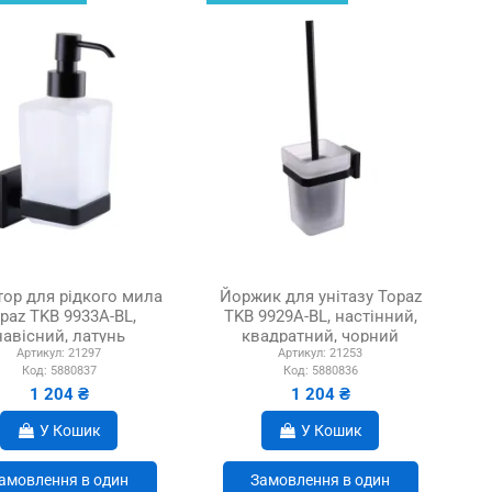
ор для рідкого мила
Йоржик для унітазу Topaz
paz TKB 9933A-BL,
TKB 9929A-BL, настінний,
навісний, латунь
квадратний, чорний
Артикул:
21297
Артикул:
21253
Код:
5880837
Код:
5880836
1 204 ₴
1 204 ₴
У Кошик
У Кошик
амовлення в один
Замовлення в один