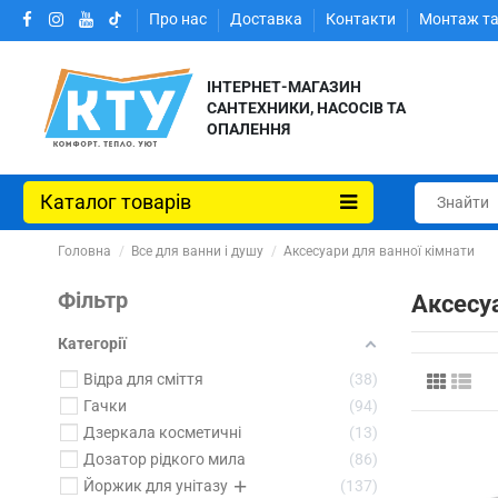
Про нас
Доставка
Контакти
Монтаж та
ІНТЕРНЕТ-МАГАЗИН
САНТЕХНИКИ, НАСОСІВ ТА
ОПАЛЕННЯ
Каталог товарів
Головна
Все для ванни і душу
Аксесуари для ванної кімнати
Фільтр
Аксесуа
Категорії
Відра для сміття
38
Гачки
94
Дзеркала косметичні
13
Дозатор рідкого мила
86
Йоржик для унітазу
137