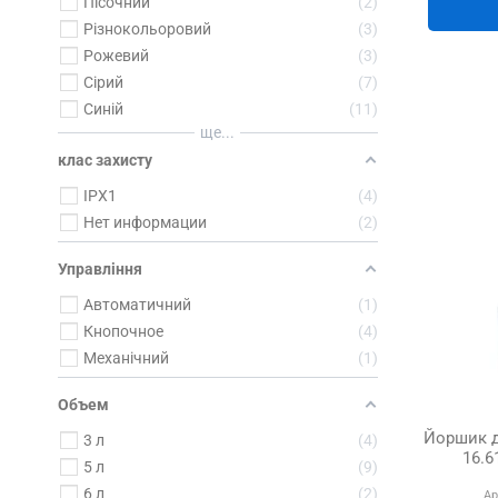
Пісочний
2
Різнокольоровий
3
Рожевий
3
Сірий
7
Синій
11
ще...
клас захисту
IPX1
4
Нет информации
2
Управління
Автоматичний
1
Кнопочное
4
Механічний
1
Объем
Йоршик д
3 л
4
16.6
5 л
9
6 л
2
Ар