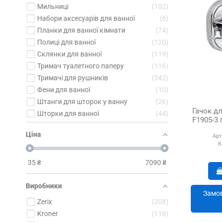
Мильниці
102
Набори аксесуарів для ванної
6
Планки для ванної кімнати
74
Полиці для ванної
120
Склянки для ванної
119
Тримач туалетного паперу
116
Тримачі для рушників
342
Фени для ванної
10
Штанги для шторок у ванну
26
Гачок дл
Шторки для ванної
44
F1905-3 
Ціна
Арт
К
35
₴
7090
₴
Виробники
Замов
Zerix
208
Kroner
116