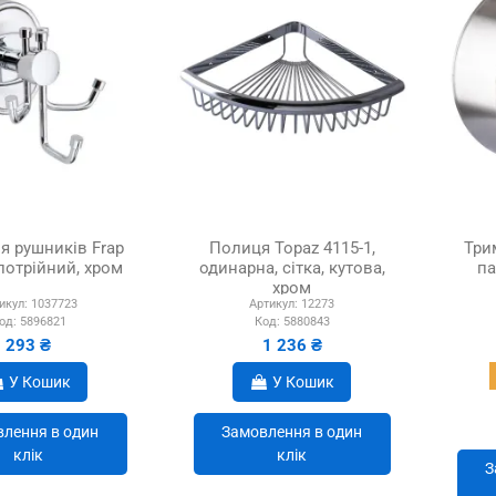
я рушників Frap
Полиця Topaz 4115-1,
Три
потрійний, хром
одинарна, сітка, кутова,
па
хром
икул:
1037723
Артикул:
12273
од:
5896821
Код:
5880843
293 ₴
1 236 ₴
У Кошик
У Кошик
лення в один
Замовлення в один
клік
клік
З