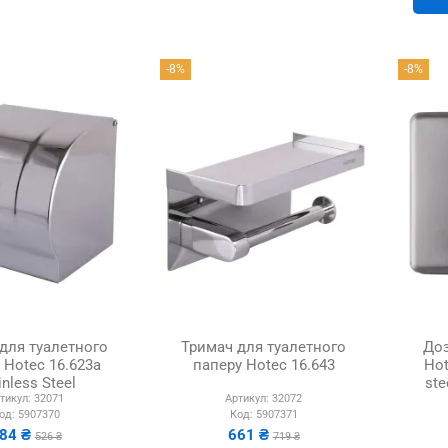
-8%
-8%
для туалетного
Тримач для туалетного
Доз
 Hotec 16.623a
паперу Hotec 16.643
Hot
inless Steel
ste
тикул:
32071
Артикул:
32072
од:
5907370
Код:
5907371
84 ₴
661 ₴
526 ₴
719 ₴