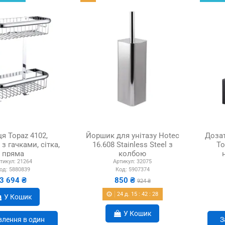
я Topaz 4102,
Йоршик для унітазу Hotec
Дозат
 з гачками, сітка,
16.608 Stainless Steel з
To
пряма
колбою
тикул:
21264
Артикул:
32075
од:
5880839
Код:
5907374
3 694 ₴
850 ₴
924 ₴
24
д.
15
:
42
:
27
У Кошик
У Кошик
лення в один
З