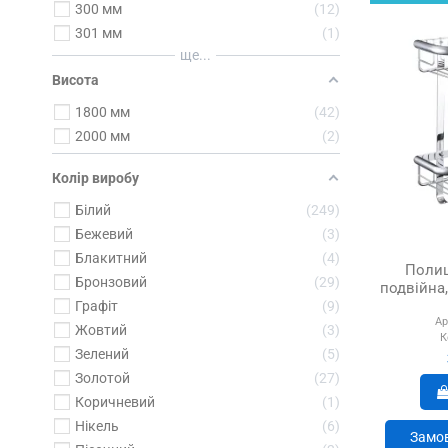
300 мм
12
301 мм
1
ще...
Висота
1800 мм
42
2000 мм
2
Колір виробу
Білий
249
Бежевий
3
Блакитний
4
Полиц
Бронзовий
29
подвійна,
Графіт
9
Ар
Жовтий
3
К
Зелений
5
Золотой
27
Коричневий
1
Нікель
6
Замов