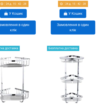
24
д.
15
:
42
:
27
24
д.
15
:
42
:
27
У Кошик
У Кошик
амовлення в один
Замовлення в один
клік
клік
тна доставка
Безплатна доставка