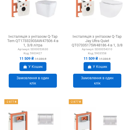
Інсталяція з унітазом Q-Tap
Інсталяція з унітазом Q-Tap
Tern QT17332303AW47506 4 в
Jay Ultra Quiet
1, 3/8 літра
QT07335175W48186 4 в 1, 3/8
літра
Артикул:
SD00053630
Артикул:
SD00054310
Код:
5903427
Код:
5903558
11 509 ₴
11 509 ₴
14 386 ₴
14 386 ₴
У Кошик
У Кошик
Замовлення в один
Замовлення в один
клік
клік
-2 877 ₴
-2 877 ₴