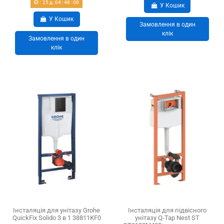
25
д.
04
:
48
:
07
У Кошик
У Кошик
Замовлення в один
клік
Замовлення в один
клік
Інсталяція для унітазу Grohe
Інсталяція для підвісного
QuickFix Solido 3 в 1 38811KF0
унітазу Q-Tap Nest ST