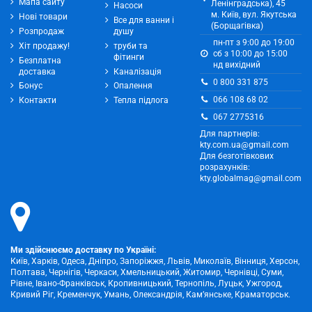
Мапа сайту
Ленінградська), 45
Насоси
м. Київ, вул. Якутська
Нові товари
Все для ванни і
(Борщагівка)
Розпродаж
душу
пн-пт з 9:00 до 19:00
Хіт продажу!
труби та
сб з 10:00 до 15:00
фітинги
Безплатна
нд вихідний
доставка
Каналізація
0 800 331 875
Бонус
Опалення
066 108 68 02
Контакти
Тепла підлога
067 2775316
Для партнерів:
kty.com.ua@gmail.com
Для безготівкових
розрахунків:
kty.globalmag@gmail.com
Ми здійснюємо доставку по Україні:
Київ, Харків, Одеса, Дніпро, Запоріжжя, Львів, Миколаїв, Вінниця, Херсон,
Полтава, Чернігів, Черкаси, Хмельницький, Житомир, Чернівці, Суми,
Рівне, Івано-Франківськ, Кропивницький, Тернопіль, Луцьк, Ужгород,
Кривий Ріг, Кременчук, Умань, Олександрія, Кам’янське, Краматорськ.