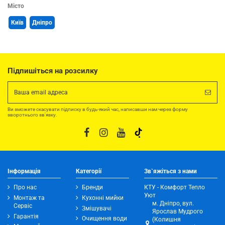
Місто
Київ
Дніпро
Підпишіться на розсилку
Ви зможете скасувати підписку в будь-який час, написавши нам через форму
зворотнього зв'язку.
Інформація
Категорії
Зв`яжіться з нами
Про нас
Бренди
КТУ - Комфорт Тепло
Уют
Монтаж та
Кухонні мийки
м. Дніпро, вул.
Сервіс
Змішувачі
Ярослав Мудрого
Гарантія
Очищення води
(Колишня