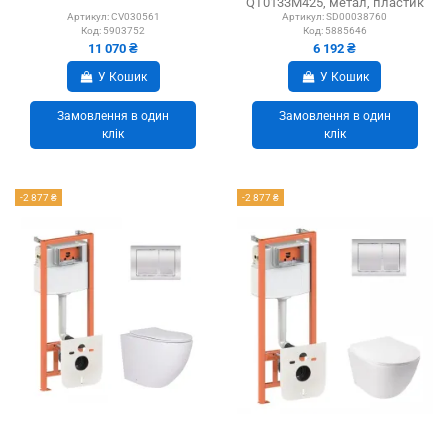
QT0133M425, метал, пластик
Артикул:
CV030561
Артикул:
SD00038760
Код:
5903752
Код:
5885646
11 070 ₴
6 192 ₴
У Кошик
У Кошик
Замовлення в один
Замовлення в один
клік
клік
-2 877 ₴
-2 877 ₴