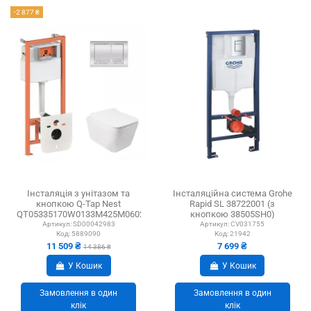
-2 877 ₴
Інсталяція з унітазом та
Інсталяційна система Grohe
кнопкою Q-Tap Nest
Rapid SL 38722001 (з
QT05335170W0133M425M06028CRM
кнопкою 38505SH0)
3 в 1, 3/8 л
Артикул:
SD00042983
Артикул:
CV031755
Код:
5889090
Код:
21942
11 509 ₴
7 699 ₴
14 386 ₴
У Кошик
У Кошик
Замовлення в один
Замовлення в один
клік
клік