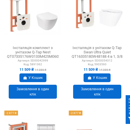
Інсталяція комплект з
Інсталяція з унітазом Q-Tap
унітазом Q-Tap Nest
Swan Ultra Quiet
QT07335176W0133M425M06028CRM
QT16335180W48188 4 в 1, 3/8
4 в 1, 3/8 л
літра
Артикул:
SD00042999
Артикул:
SD00054312
Код:
5891362
Код:
5903560
11 509 ₴
11 509 ₴
14 386 ₴
14 386 ₴
У Кошик
У Кошик
Замовлення в один
Замовлення в один
клік
клік
ФІ
-2 877 ₴
-2 877 ₴