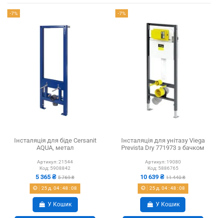
-7%
-7%
Інсталяція для біде Cersanit
Інсталяція для унітазу Viega
AQUA, метал
Prevista Dry 771973 з бачком
Артикул:
21544
Артикул:
19080
Код:
5908842
Код:
5886765
5 365 ₴
10 639 ₴
5 769 ₴
11 440 ₴
25
д.
04
:
48
:
07
25
д.
04
:
48
:
07
У Кошик
У Кошик