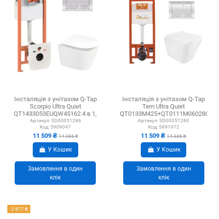
Інсталяція з унітазом Q-Tap
Інсталяція з унітазом Q-Tap
Scorpio Ultra Quiet
Tern Ultra Quiet
QT1433053EUQW45162 4 в 1,
QT0133M425+QT0111M06028CRM
унітаз...
4 в 1, 3/8 л
Артикул:
SD00051286
Артикул:
SD00051280
Код:
5909047
Код:
5891972
11 509 ₴
11 509 ₴
14 386 ₴
14 386 ₴
У Кошик
У Кошик
Замовлення в один
Замовлення в один
клік
клік
-2 877 ₴