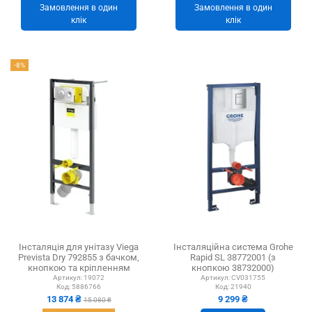
Замовлення в один
Замовлення в один
клік
клік
-8%
Інсталяція для унітазу Viega
Інсталяційна система Grohe
Prevista Dry 792855 з бачком,
Rapid SL 38772001 (з
кнопкою та кріпленням
кнопкою 38732000)
Артикул:
19072
Артикул:
CV031755
Код:
5886766
Код:
21940
13 874 ₴
9 299 ₴
15 080 ₴