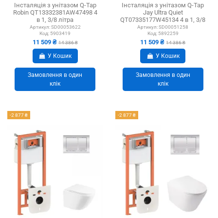
Інсталяція з унітазом Q-Tap
Інсталяція з унітазом Q-Tap
Robin QT13332381AW47498 4
Jay Ultra Quiet
в 1, 3/8 літра
QT07335177W45134 4 в 1, 3/8
літра
Артикул:
SD00053622
Артикул:
SD00051258
Код:
5903419
Код:
5892259
11 509 ₴
11 509 ₴
14 386 ₴
14 386 ₴
У Кошик
У Кошик
Замовлення в один
Замовлення в один
клік
клік
-2 877 ₴
-2 877 ₴