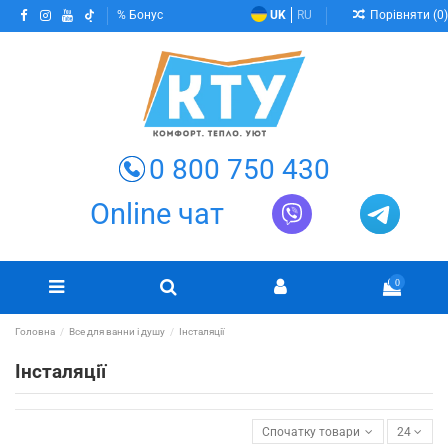
Порівняти (
0
)
Бонус
UK
RU
0 800 750 430
Online чат
0
Головна
Все для ванни і душу
Інсталяції
Інсталяції
Спочатку товари в наявності
24