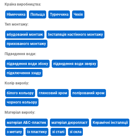
Країна виробництва:
Німеччина
Польща
Туреччина
Чехія
Тип монтажу:
вбудований монтаж
Інсталяція настінного монтажу
прихованого монтажу
Підведення води:
підведення води збоку
підведення води зверху
підключення ззаду
Колір виробу:
білого кольору
глянсовий хром
полірований хром
чорного кольору
Матеріал виробу:
матеріал АБС-пластик
матеріал дюропласт
Керамічні інсталяції
з металу
із пластику
зі сталі
зі скла