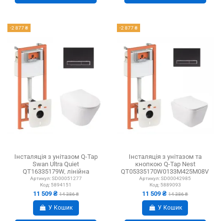
-2 877 ₴
-2 877 ₴
Інсталяція з унітазом Q-Tap
Інсталяція з унітазом та
Swan Ultra Quiet
кнопкою Q-Tap Nest
QT16335179W, лінійна
QT05335170W0133M425M08V109
клавіша чорна, 4 в 1
3 в 1, 3/8 л
Артикул:
SD00051277
Артикул:
SD00042985
Код:
5894151
Код:
5889093
11 509 ₴
11 509 ₴
14 386 ₴
14 386 ₴
У Кошик
У Кошик