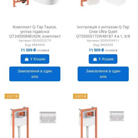
Комплект Q-Тap Taurus,
Інсталяція з унітазом Q-Tap
унітаз підвісної
Crow Ultra Quiet
QT2433084EUQW, комплект
QT05335172W48187 4 в 1, 3/8
інсталяції Nest...
літра
Артикул:
SD00052275
Артикул:
SD00054311
Код:
5894434
Код:
5903559
11 509 ₴
11 509 ₴
14 386 ₴
14 386 ₴
У Кошик
У Кошик
Замовлення в один
Замовлення в один
клік
клік
-2 877 ₴
-2 877 ₴