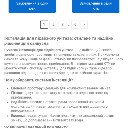
Замовлення в один
Замовлення в один
клік
клік
1
2
3
…
6
Інсталяція для підвісного унітаза: стильне та надійне
рішення для санвузла
Сучасна
інсталяція для підвісного унітаза
— це найкращий спосіб
зробити санвузол просторим, гігієнічним та естетичним. Приховуючи
бачок та комунікації за фальшстіною, ви позбавляєтесь від візуального
шуму та спрощуєте процес прибирання. В інтернет-магазині КТУ ви
можете купити систему інсталяції для підвісного унітаза, біде або
раковини від провідних світових брендів з офіційною гарантією.
Чому обирають системи інсталяції?
Економія простору:
ідеально для компактних ванних кімнат.
Гігієна:
відсутність контакту сантехніки з підлогою полегшує
прибирання.
Надійність:
посилені сталеві рами розраховані на високі
експлуатаційні навантаження та підходять для щоденного
використання.
Економія води:
сучасні бачки підтримують двоходовий режим
змиву, що допомагає знизити витрату води.
Як вибрати ідеальний комплект?