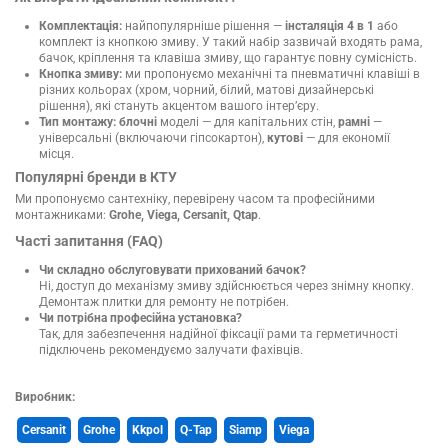
Комплектація:
найпопулярніше рішення —
інсталяція 4 в 1
або
комплект із кнопкою змиву. У такий набір зазвичай входять рама,
бачок, кріплення та клавіша змиву, що гарантує повну сумісність.
Кнопка змиву:
ми пропонуємо механічні та пневматичні клавіші в
різних кольорах (хром, чорний, білий, матові дизайнерські
рішення), які стануть акцентом вашого інтер’єру.
Тип монтажу:
блочні
моделі — для капітальних стін,
рамні
—
універсальні (включаючи гіпсокартон),
кутові
— для економії
місця.
Популярні бренди в КТУ
Ми пропонуємо сантехніку, перевірену часом та професійними
монтажниками:
Grohe, Viega, Cersanit, Qtap
.
Часті запитання (FAQ)
Чи складно обслуговувати прихований бачок?
Ні, доступ до механізму змиву здійснюється через знімну кнопку.
Демонтаж плитки для ремонту не потрібен.
Чи потрібна професійна установка?
Так, для забезпечення надійної фіксації рами та герметичності
підключень рекомендуємо залучати фахівців.
Виробник:
Cersanit
Grohe
Kkpol
Q-Tap
Siamp
Viega