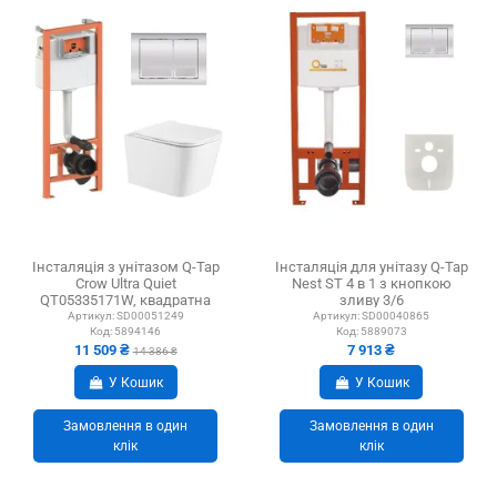
Інсталяція з унітазом Q-Tap
Інсталяція для унітазу Q-Tap
Crow Ultra Quiet
Nest ST 4 в 1 з кнопкою
QT05335171W, квадратна
зливу 3/6
клавіша, 4 в 1
Артикул:
SD00051249
Артикул:
SD00040865
Код:
5894146
Код:
5889073
11 509 ₴
7 913 ₴
14 386 ₴
У Кошик
У Кошик
Замовлення в один
Замовлення в один
клік
клік