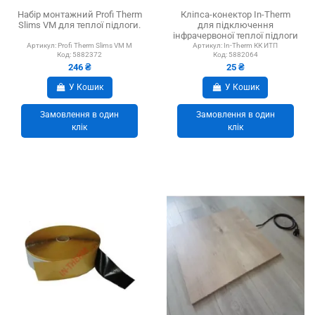
Набір монтажний Profi Therm
Кліпса-конектор In-Therm
Slims VM для теплої підлоги.
для підключення
інфрачервоної теплої підлоги
Артикул:
Profi Therm Slims VM М
Артикул:
In-Therm КК ИТП
Код:
5882372
Код:
5882064
246 ₴
25 ₴
У Кошик
У Кошик
Замовлення в один
Замовлення в один
клік
клік