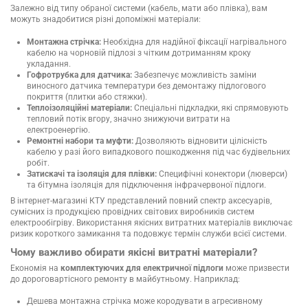
Залежно від типу обраної системи (кабель, мати або плівка), вам
можуть знадобитися різні допоміжні матеріали:
Монтажна стрічка:
Необхідна для надійної фіксації нагрівального
кабелю на чорновій підлозі з чітким дотриманням кроку
укладання.
Гофротрубка для датчика:
Забезпечує можливість заміни
виносного датчика температури без демонтажу підлогового
покриття (плитки або стяжки).
Теплоізоляційні матеріали:
Спеціальні підкладки, які спрямовують
тепловий потік вгору, значно знижуючи витрати на
електроенергію.
Ремонтні набори та муфти:
Дозволяють відновити цілісність
кабелю у разі його випадкового пошкодження під час будівельних
робіт.
Затискачі та ізоляція для плівки:
Специфічні конектори (люверси)
та бітумна ізоляція для підключення інфрачервоної підлоги.
В інтернет-магазині КТУ представлений повний спектр аксесуарів,
сумісних із продукцією провідних світових виробників систем
електрообігріву. Використання якісних витратних матеріалів виключає
ризик короткого замикання та подовжує термін служби всієї системи.
Чому важливо обирати якісні витратні матеріали?
Економія на
комплектуючих для електричної підлоги
може призвести
до дороговартісного ремонту в майбутньому. Наприклад:
Дешева монтажна стрічка може кородувати в агресивному