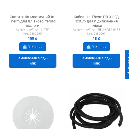
Скотч вініл-мастичний In-
Кабель In-Therm ПВ 3 НГД
Therm для плівкової теплої
1х0.75 для підключення
підлоги
плівки
Артикул:
In-Therm С ПТП
Артикул:
In-Therm ПВ 3 НГД 1х0.75
Код:
5882065
Код:
5882067
150 ₴
18 ₴
У Кошик
У Кошик
ФІ
Замовлення в один
Замовлення в один
клік
клік