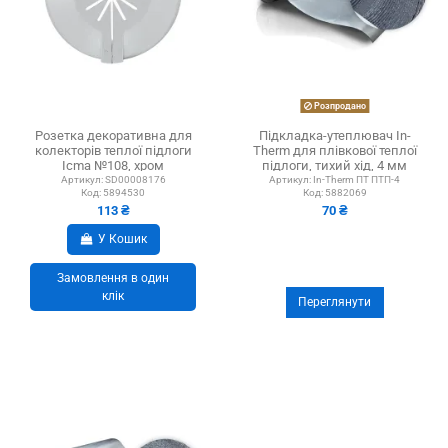
Розпродано
Розетка декоративна для
Підкладка-утеплювач In-
колекторів теплої підлоги
Therm для плівкової теплої
Icma №108, хром
підлоги, тихий хід, 4 мм
Артикул:
SD00008176
Артикул:
In-Therm ПТ ПТП-4
Код:
5894530
Код:
5882069
113 ₴
70 ₴
У Кошик
Замовлення в один
клік
Переглянути