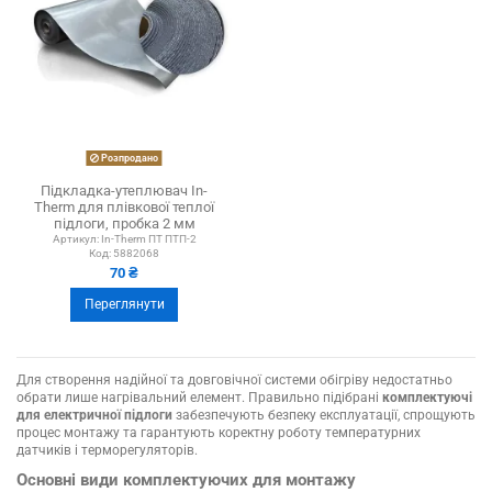
Розпродано
Підкладка-утеплювач In-
Therm для плівкової теплої
підлоги, пробка 2 мм
Артикул:
In-Therm ПТ ПТП-2
Код:
5882068
70 ₴
Переглянути
Для створення надійної та довговічної системи обігріву недостатньо
обрати лише нагрівальний елемент. Правильно підібрані
комплектуючі
для електричної підлоги
забезпечують безпеку експлуатації, спрощують
процес монтажу та гарантують коректну роботу температурних
датчиків і терморегуляторів.
Основні види комплектуючих для монтажу