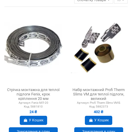
Стрічка монтажна для теплої
Набір монтажний Profi Therm
підлоги Fenix, крок
Slims VM для теплої підлоги,
кріплення 20 мм
великий
Артикул:
Fenix МЛ-20
Артикул:
Profi Therm Slims VM Б
Код:
5881810
Код:
5882373
24 ₴
402 ₴
У Кошик
У Кошик
Замовлення в один
Замовлення в один