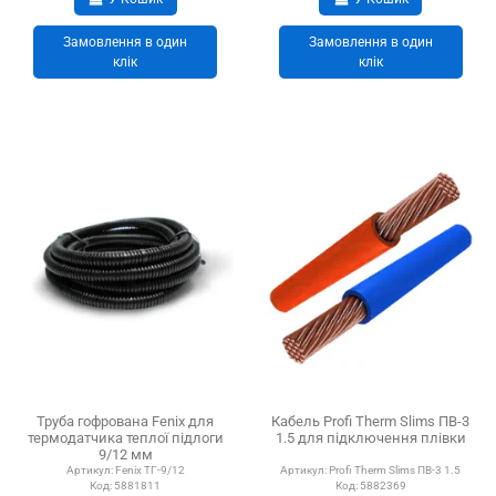
Замовлення в один
Замовлення в один
клік
клік
Труба гофрована Fenix для
Кабель Profi Therm Slims ПВ-3
термодатчика теплої підлоги
1.5 для підключення плівки
9/12 мм
Артикул:
Fenix ТГ-9/12
Артикул:
Profi Therm Slims ПВ-3 1.5
Код:
5881811
Код:
5882369