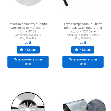
Розетка декоративна для
Труба гофрована In-Therm
колекторів теплої підлоги
для термодатчика теплої
Icma №108
підлоги 12/16 мм
Артикул:
SD00008173
Артикул:
In-Therm ТГ 12/16
Код:
5894529
Код:
5882066
20 ₴
22 ₴
У Кошик
У Кошик
Замовлення в один
Замовлення в один
клік
клік