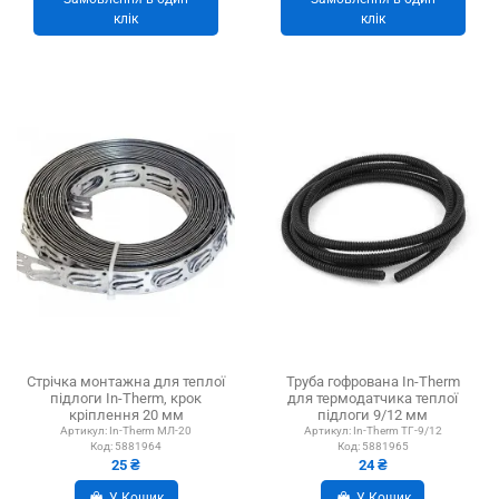
клік
клік
Стрічка монтажна для теплої
Труба гофрована In-Therm
підлоги In-Therm, крок
для термодатчика теплої
кріплення 20 мм
підлоги 9/12 мм
Артикул:
In-Therm МЛ-20
Артикул:
In-Therm ТГ-9/12
Код:
5881964
Код:
5881965
25 ₴
24 ₴
У Кошик
У Кошик