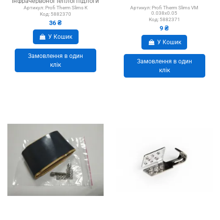
інфрачервоної теплої підлоги
Артикул:
Profi Therm Slims К
Артикул:
Profi Therm Slims VM
0.038х0.05
Код:
5882370
Код:
5882371
36 ₴
9 ₴
У Кошик
У Кошик
Замовлення в один
Замовлення в один
клік
клік