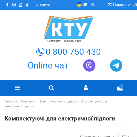
Порівняти (
0
)
Бонус
UK
RU
0 800 750 430
Online чат
0
Головна
Опалення
Електрична тепла підлога
Комплектуючі для
електричної підлоги
Комплектуючі для електричної підлоги
Спочатку товари в наявності
17