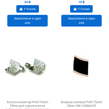
24 ₴
15 ₴
У Кошик
У Кошик
Замовлення в один
Замовлення в один
клік
клік
Кліпса-конектор Profi Therm
Бітумна ізоляція Profi Therm
Slims для підключення
Slims VM 0.038х0.05