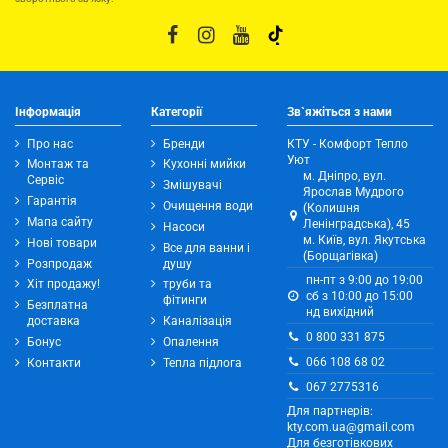
Інформація
Категорії
Зв`яжіться з нами
Про нас
Бренди
КТУ - Комфорт Тепло
Уют
Монтаж та
Кухонні мийки
м. Дніпро, вул.
Сервіс
Змішувачі
Ярослав Мудрого
Гарантія
Очищення води
(Колишня
Мапа сайту
Ленінградська), 45
Насоси
м. Київ, вул. Якутська
Нові товари
Все для ванни і
(Борщагівка)
Розпродаж
душу
пн-пт з 9:00 до 19:00
Хіт продажу!
труби та
сб з 10:00 до 15:00
фітинги
Безплатна
нд вихідний
доставка
Каналізація
0 800 331 875
Бонус
Опалення
066 108 68 02
Контакти
Тепла підлога
067 2775316
Для партнерів:
kty.com.ua@gmail.com
Для безготівкових