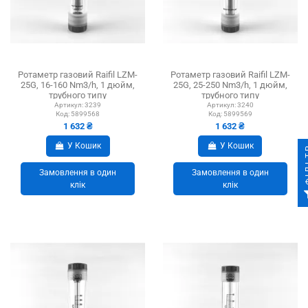
Ротаметр газовий Raifil LZM-
Ротаметр газовий Raifil LZM-
25G, 16-160 Nm3/h, 1 дюйм,
25G, 25-250 Nm3/h, 1 дюйм,
трубного типу
трубного типу
Артикул:
3239
Артикул:
3240
Код:
5899568
Код:
5899569
1 632 ₴
1 632 ₴
У Кошик
У Кошик
ФІ
Замовлення в один
Замовлення в один
клік
клік