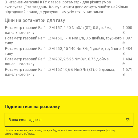
В інтернет-магазині КТУ є газові ротаметри для різних умов
експлуатації та завдань. Консультанти допоможуть знайти найбільш
підходящий прилад з урахуванням усіх технічних вимог.
Ціни на ротаметри для газу
Ротаметр газовий Raifil LZM-15Z, 4-40 Nm3/h (ST), 0.5 дюйма,
1 000
панельного типу
₴
Ротаметр газовий Raifil LZM-15G, 1-10 Nm3/h, 0.5 дюйма, трубного
1 097
типу
₴
Ротаметр газовий Raifil LZM-25G, 15-140 Nm3/h, 1 дюйм, трубного
1 484
типу
₴
Ротаметр газовий Raifil LZM-20Z, 2,5-25 Nm3/h, 0.75 дюйма,
1 484
панельного типу
₴
Ротаметр газовий Raifil LZM-15ZT, 0,6-6 Nm3/h (ST), 0.5 дюйма,
1 571
панельного типу
₴
Підпишіться на розсилку
Ви зможете скасувати підписку в будь-який час, написавши нам через форму
зворотнього зв'язку.