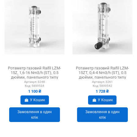
Ротаметр газовий Raifil LZM-
Ротаметр газовий Raifil LZM-
15Z, 1,6-16 Nm3/h (ST), 0.5
15ZT, 0,4-4 Nm3/h (ST), 0.5
дюйми, панельного типу
дюйми, панельного типу
Артикул:
3248
Артикул:
3261
Код:
5899534
Код:
5899542
1 100 ₴
1 728 ₴
У Кошик
У Кошик
Замовлення в один
Замовлення в один
клік
клік