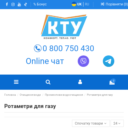
Порівняти (
0
)
Бонус
UK
RU
0 800 750 430
Online чат
0
Головна
Очищення води
Промислове водоочищення
Ротаметри для газу
Ротаметри для газу
Спочатку товари в наявності
24