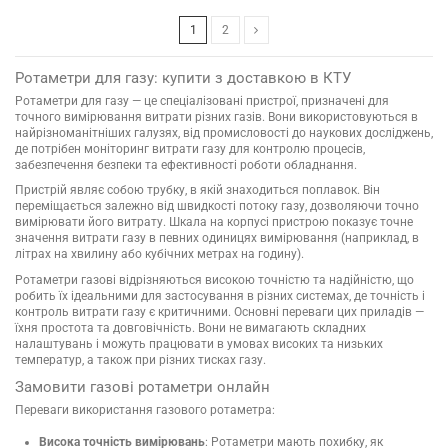
1
2
Ротаметри для газу: купити з доставкою в КТУ
Ротаметри для газу — це спеціалізовані пристрої, призначені для
точного вимірювання витрати різних газів. Вони використовуються в
найрізноманітніших галузях, від промисловості до наукових досліджень,
де потрібен моніторинг витрати газу для контролю процесів,
забезпечення безпеки та ефективності роботи обладнання.
Пристрій являє собою трубку, в якій знаходиться поплавок. Він
переміщається залежно від швидкості потоку газу, дозволяючи точно
вимірювати його витрату. Шкала на корпусі пристрою показує точне
значення витрати газу в певних одиницях вимірювання (наприклад, в
літрах на хвилину або кубічних метрах на годину).
Ротаметри газові відрізняються високою точністю та надійністю, що
робить їх ідеальними для застосування в різних системах, де точність і
контроль витрати газу є критичними. Основні переваги цих приладів —
їхня простота та довговічність. Вони не вимагають складних
налаштувань і можуть працювати в умовах високих та низьких
температур, а також при різних тисках газу.
Замовити газові ротаметри онлайн
Переваги використання газового ротаметра:
Висока точність вимірювань
: Ротаметри мають похибку, як