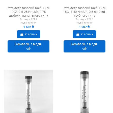
Ротаметр газовий Raifil LZM-
Ротаметр газовий Raifil LZM-
20Z, 2,5-25 Nm3/h, 0.75
15G, 4-40 Nm3/h, 0.5 дюйма,
дюйми, панельного типу
трубного типу
Артикул:
3251
Артикул:
3237
Код:
5899554
Код:
5899565
1 632 ₴
1 207 ₴
У Кошик
У Кошик
Замовлення в один
Замовлення в один
клік
клік