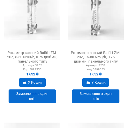
Ротаметр газовий Raifil LZM-
Ротаметр газовий Raifil LZM-
20Z, 6-60 Nm3/h, 0.75 дюйми,
20Z, 16-80 Nm3/h, 0.75
панельного типу
дюйми, панельного типу
Артикул:
3252
Артикул:
3253
Код:
5899555
Код:
5899553
1 632 ₴
1 632 ₴
У Кошик
У Кошик
Замовлення в один
Замовлення в один
клік
клік