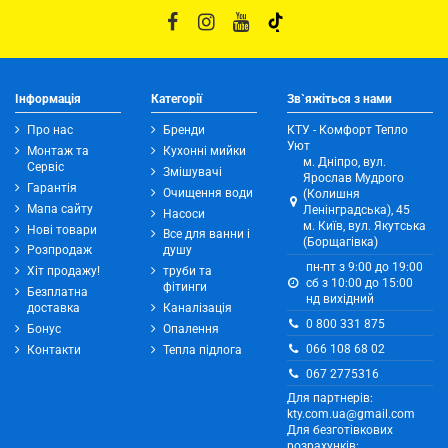
Інформація
Категорії
Зв`яжіться з нами
Про нас
Бренди
КТУ - Комфорт Тепло
Уют
Монтаж та
Кухонні мийки
м. Дніпро, вул.
Сервіс
Змішувачі
Ярослав Мудрого
Гарантія
Очищення води
(Колишня
Мапа сайту
Ленінградська), 45
Насоси
м. Київ, вул. Якутська
Нові товари
Все для ванни і
(Борщагівка)
Розпродаж
душу
пн-пт з 9:00 до 19:00
Хіт продажу!
труби та
сб з 10:00 до 15:00
фітинги
Безплатна
нд вихідний
доставка
Каналізація
0 800 331 875
Бонус
Опалення
066 108 68 02
Контакти
Тепла підлога
067 2775316
Для партнерів:
kty.com.ua@gmail.com
Для безготівкових
розрахунків: