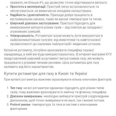
правило, не більше 4%, що дозволяє точно відстежувати витрату.
Простота в експлуатації
: Пристрій легко встановлюється та
обслуговується, не вимагаючи складних налаштувань.
Надійність і довговічність
: Прилади добре працюють в
екстремальних умовах, таких як високі температури та тиски.
Широкий діапазон застосування
: Пристрої підходять для
вимірювання витрати різних газів — від повітря до складних і
агресивних сумішей.
Універсальність
: Ротаметри газові можуть бути використані в
найрізноманітніших галузях: від енергетики та нафтогазової
промисловості до наукових лабораторій і медичних установ.
Купуючи ротаметр, потрібно враховувати специфіку газової
середовища, в якій він буде використовуватись. В інтернет-магазині КТУ
представлений широкий асортимент витратомірів газу, які можуть
працювати з різними типами речовин. Ціна ротаметра для газу
залежить від його характеристик.
Купити ротаметри для газу в Києві та Україні
При купівлі ротаметра важливо враховувати кілька ключових факторів:
Тип газу
: не всі ротаметри однаково підходять для різних типів
газів, тому важливо враховувати їх хімічну та фізичну специфіку.
Діапазон вимірювань
: необхідно вибирати пристрій з відповідним
діапазоном, щоб точно вимірювати як малі, так і великі потоки.
Робочі умови
: температура та тиск в системі є ключовими
факторами.