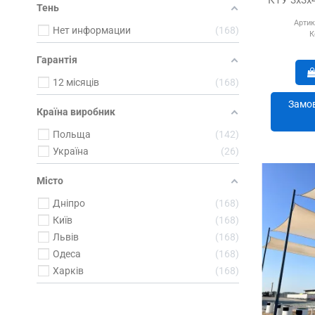
Тень
Артик
Нет информации
168
К
Гарантія
12 місяців
168
Замов
Країна виробник
Польща
142
Україна
26
Місто
Дніпро
168
Київ
168
Львів
168
Одеса
168
Харків
168