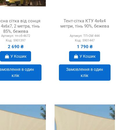
сна сітка від сонця
Тент-сітка КТУ 4х4х4
4х6х7, 2 метра, тінь
метри, тінь 90%, бежева
85%, бежева
Артикул:
тп-сб-4672
Артикул:
ТП-СМ 444
Код:
5901397
Код:
5901447
2 690 ₴
1 790 ₴
У Кошик
У Кошик
амовлення в один
Замовлення в один
клік
клік