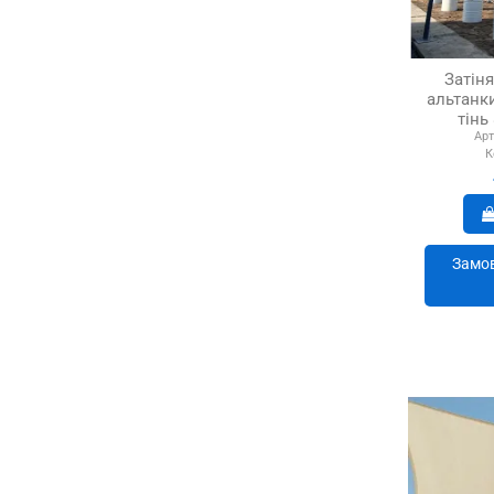
Затіня
альтанки
тінь
Арт
К
Замов