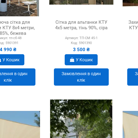
юча сітка для
Сітка для альтанки КТУ
Захи
 КТУ 8х4 метри,
4х5 метра, тінь 90%, сіра
КТУ 
 85%, бежева
икул:
тп-сб-48
Артикул:
ТП-СМ 45-1
од:
5901391
Код:
5901390
4 990 ₴
3 500 ₴
У Кошик
У Кошик
лення в один
Замовлення в один
З
клік
клік