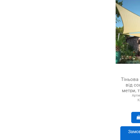
Тіньова 
від со
метри, т
Арти
К
Замов