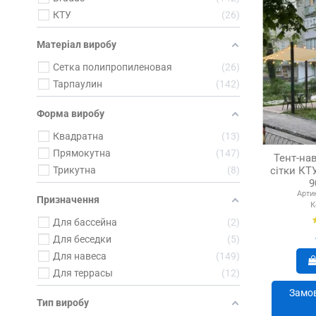
КТУ
26
Матеріал виробу
Сетка полипропиленовая
26
Тарпаулин
142
Форма виробу
Квадратна
13
Прямокутна
147
Тент-нав
сітки КТУ
Трикутна
8
9
Арти
Призначення
К
Для бассейна
2
Для беседки
5
Для навеса
149
Для террасы
12
Замов
Тип виробу