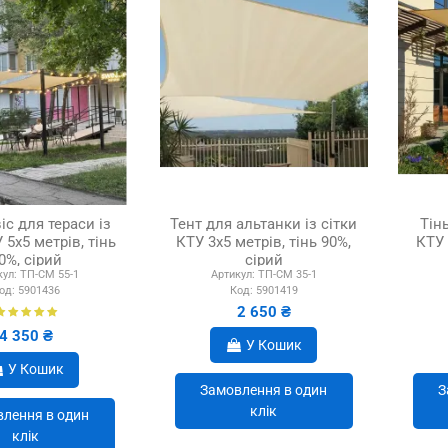
іс для тераси із
Тент для альтанки із сітки
Тін
 5х5 метрів, тінь
КТУ 3х5 метрів, тінь 90%,
КТУ 
0%, сірий
сірий
кул:
ТП-СМ 55-1
Артикул:
ТП-СМ 35-1
од:
5901436
Код:
5901419
2 650 ₴
4 350 ₴
У Кошик
У Кошик
Замовлення в один
З
клік
лення в один
клік