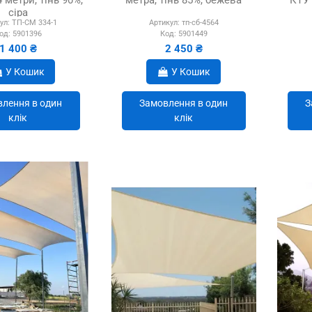
сіра
ул:
ТП-СМ 334-1
Артикул:
тп-сб-4564
од:
5901396
Код:
5901449
1 400 ₴
2 450 ₴
У Кошик
У Кошик
лення в один
Замовлення в один
З
клік
клік