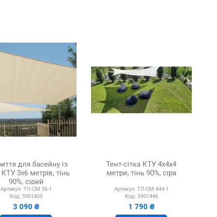
иття для басейну із
Тент-сітка КТУ 4х4х4
 КТУ 3х6 метрів, тінь
метри, тінь 90%, сіра
90%, сірий
Артикул:
ТП-СМ 36-1
Артикул:
ТП-СМ 444-1
Код:
5901405
Код:
5901448
3 090 ₴
1 790 ₴