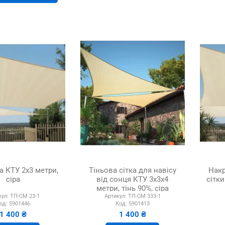
ка КТУ 2х3 метри,
Тіньова сітка для навісу
Накр
сіра
від сонця КТУ 3х3х4
сітки
метри, тінь 90%, сіра
кул:
ТП-СМ 23-1
Артикул:
ТП-СМ 333-1
од:
5901446
Код:
5901413
1 400 ₴
1 400 ₴