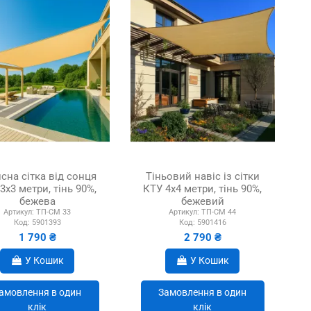
сна сітка від сонця
Тіньовий навіс із сітки
3х3 метри, тінь 90%,
КТУ 4х4 метри, тінь 90%,
бежева
бежевий
Артикул:
ТП-СМ 33
Артикул:
ТП-СМ 44
Код:
5901393
Код:
5901416
1 790 ₴
2 790 ₴
У Кошик
У Кошик
амовлення в один
Замовлення в один
клік
клік