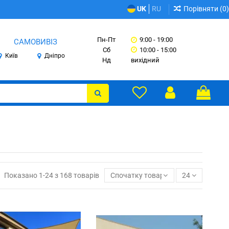
Порівняти (
0
)
UK
RU
Пн-Пт
9:00 - 19:00
САМОВИВІЗ
Сб
10:00 - 15:00
Київ
Дніпро
Нд
вихідний
Показано 1-24 з 168 товарів
Спочатку товари в наявності
24