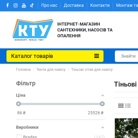
Про нас
Доставка
Контакти
Монтаж та
ІНТЕРНЕТ-МАГАЗИН
САНТЕХНИКИ, НАСОСІВ ТА
ОПАЛЕННЯ
Каталог товарів
Головна
Тенти для навісу
Тіньові сітки для навісу
Фільтр
Тіньові
Ціна
86
₴
25526
₴
Виробники
Bradas
142