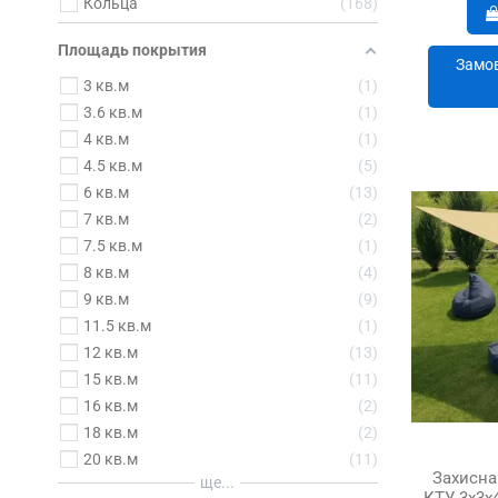
Кольца
168
Площадь покрытия
Замов
3 кв.м
1
3.6 кв.м
1
4 кв.м
1
4.5 кв.м
5
6 кв.м
13
7 кв.м
2
7.5 кв.м
1
8 кв.м
4
9 кв.м
9
11.5 кв.м
1
12 кв.м
13
15 кв.м
11
16 кв.м
2
18 кв.м
2
20 кв.м
11
Захисна 
ще...
КТУ 3х3х4