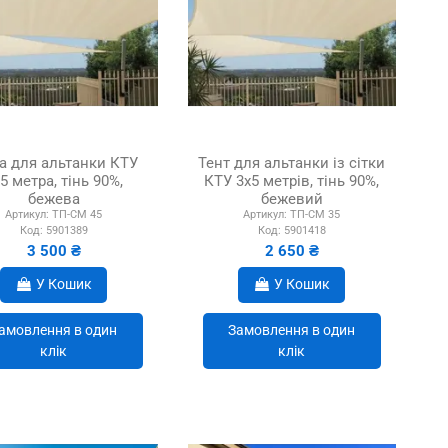
ка для альтанки КТУ
Тент для альтанки із сітки
5 метра, тінь 90%,
КТУ 3х5 метрів, тінь 90%,
бежева
бежевий
Артикул:
ТП-СМ 45
Артикул:
ТП-СМ 35
Код:
5901389
Код:
5901418
3 500 ₴
2 650 ₴
У Кошик
У Кошик
амовлення в один
Замовлення в один
клік
клік