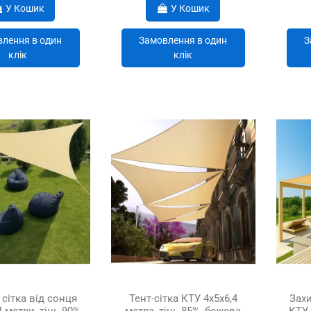
У Кошик
У Кошик
лення в один
Замовлення в один
З
клік
клік
сітка від сонця
Тент-сітка КТУ 4х5х6,4
Захи
 метри, тінь 90%,
метра, тінь 85%, бежева
КТУ 