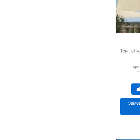
Тент-сіт
Арти
К
Замов