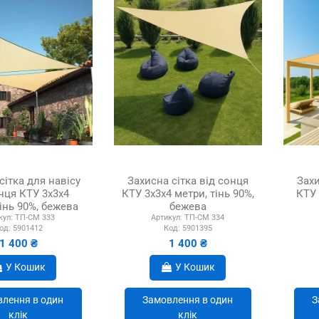
сітка для навісу
Захисна сітка від сонця
Захи
нця КТУ 3х3х4
КТУ 3х3х4 метри, тінь 90%,
КТУ 
інь 90%, бежева
бежева
кул:
ТП-СМ 333
Артикул:
ТП-СМ 334
од:
5901412
Код:
5901395
1 400 ₴
1 400 ₴
У Кошик
У Кошик
лення в один
Замовлення в один
З
клік
клік