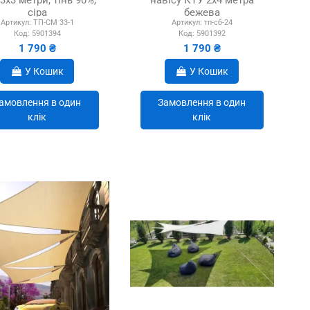
сіра
бежева
Артикул:
ТП-СМ 33-1
Артикул:
тп-сб-24
Код:
5901394
Код:
5901392
1 790 ₴
1 790 ₴
У Кошик
У Кошик
амовлення в один
Замовлення в один
клік
клік