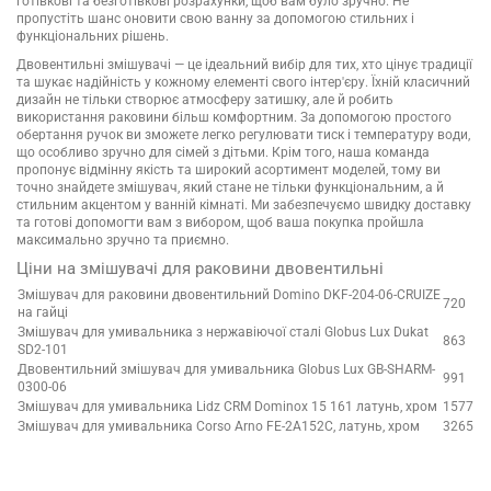
готівкові та безготівкові розрахунки, щоб вам було зручно. Не
пропустіть шанс оновити свою ванну за допомогою стильних і
функціональних рішень.
Двовентильні змішувачі — це ідеальний вибір для тих, хто цінує традиції
та шукає надійність у кожному елементі свого інтер'єру. Їхній класичний
дизайн не тільки створює атмосферу затишку, але й робить
використання раковини більш комфортним. За допомогою простого
обертання ручок ви зможете легко регулювати тиск і температуру води,
що особливо зручно для сімей з дітьми. Крім того, наша команда
пропонує відмінну якість та широкий асортимент моделей, тому ви
точно знайдете змішувач, який стане не тільки функціональним, а й
стильним акцентом у ванній кімнаті. Ми забезпечуємо швидку доставку
та готові допомогти вам з вибором, щоб ваша покупка пройшла
максимально зручно та приємно.
Ціни на змішувачі для раковини двовентильні
Змішувач для раковини двовентильний Domino DKF-204-06-CRUIZE
720
на гайці
Змішувач для умивальника з нержавіючої сталі Globus Lux Dukat
863
SD2-101
Двовентильний змішувач для умивальника Globus Lux GB-SHARM-
991
0300-06
Змішувач для умивальника Lidz CRM Dominox 15 161 латунь, хром
1577
Змішувач для умивальника Corso Arno FE-2A152C, латунь, хром
3265