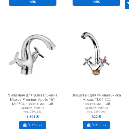
клік
клік
Змішувач для умивальника
Змішувач для умивальника
Mixxus Premium Apollo 161
Mixxus TLC4-722
MI0604 двовентильний
двовентильний
Артикул:
MI0604
Артикул:
MI6496
Код:
5899283
Код:
5897969
1 691 ₴
822 ₴
У Кошик
У Кошик