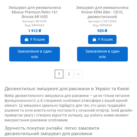
Змішувач для умивальника
Змішувач для умивальника
Mixxus Premium Retro 161
Kroner KRM Aller - C010,
Bronze MI1650
двовентильний
двовентильний
Артикул:
MI1650
Артикул:
CV012063
Код:
5899443
Код:
5899692
1 912 ₴
920 ₴
У Кошик
У Кошик
Замовлення в один
Замовлення в один
клік
клік
1
2
Двовентильні змішувачі для раковини в Україні та Києві
Вибір двовентильного змішувача для раковини — це не тільки питання
функціональності, а й створення особливої ​​атмосфери у вашій ванній
кімнаті. Ці змішувачі ідеально підійдуть для тих, хто цінує традиційні
рішення та хоче внести нотку ностальгії у сучасний інтер'єр. Їхній дизайн
привертає увагу і створює відчуття затишку, що робить кожен момент
використання раковини особливим.
Зручність покупки онлайн: легко замовити
двовентильний змішувач для раковини