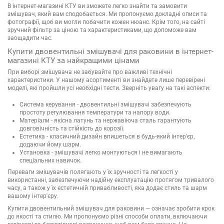
В інтернет-магазині КТУ ви зможете легко знайти та замовити
змішувач, який вам сподобається. Ми пропонуємо докладні описи та
фотографії, щоб ви могли побачити кожен нюанс. Крім того, на сайті
зручний фільтр за ціною та характеристиками, що допоможе вам
заощадити час.
Купити двовентильні змішувачі для раковини в інтернет-
магазині КТУ за найкращими цінами
При виборі змішувача не забувайте про важливі технічні
характеристики. У нашому асортименті ви знайдете лише перевірені
моделі, які пройшли усі необхідні тести. Зверніть увагу на такі аспекти:
Система керування - двовентильні змішувачі забезпечують
простоту регулювання температури та напору води.
Матеріали - якісна латунь та нержавіюча сталь гарантують
довговічність та стійкість до корозії.
Естетика - класичний дизайн впишеться в будь-який інтер'єр,
додаючи йому шарм.
Установка - змішувачі легко монтуються і не вимагають
спеціальних навичок.
Переваги змішувачів полягають у їх зручності та легкості у
використанні, забезпечуючи надійну експлуатацію протягом тривалого
часу, а також у їх естетичній привабливості, яка додає стиль та шарм
вашому інтер'єру.
Купити двовентильний змішувач для раковини — означає зробити крок
до якості та стилю. Ми пропонуємо різні способи оплати, включаючи