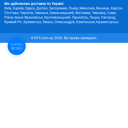
Ми здійснюємо доставку по Україні:
Київ, Харків, Одеса, Дніпро, Запоріжжя, Львів, Миколаїв, Вінниця, Херсон,
Полтава, Чернігів, Черкаси, Хмельницький, Житомир, Чернівці, Суми,
Рівне, Івано-Франківськ, Кропивницький, Тернопіль, Луцьк, Ужгород,
Кривий Ріг, Кременчук, Умань, Олександрія, Кам’янське, Краматорськ.
© KTY.com.ua, 2026. Всі права захищено.
КНОПКА
ЗВ'ЯЗКУ