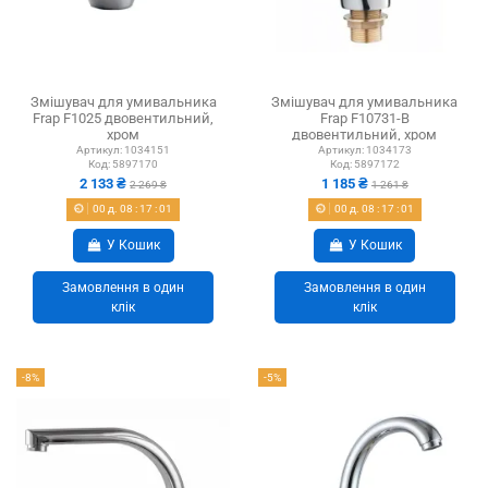
Змішувач для умивальника
Змішувач для умивальника
Frap F1025 двовентильний,
Frap F10731-B
хром
двовентильний, хром
Артикул:
1034151
Артикул:
1034173
Код:
5897170
Код:
5897172
2 133 ₴
1 185 ₴
2 269 ₴
1 261 ₴
00
д.
08
:
17
:
01
00
д.
08
:
17
:
01
У Кошик
У Кошик
Замовлення в один
Замовлення в один
клік
клік
-8%
-5%