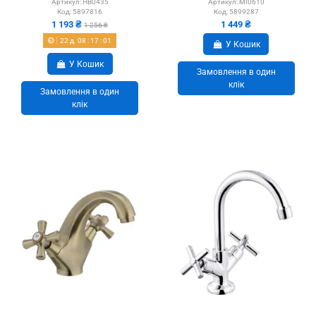
Артикул:
HB0435
Артикул:
MI0610
Код:
5897816
Код:
5899287
1 193 ₴
1 449 ₴
1 256 ₴
22
д.
08
:
17
:
01
У Кошик
У Кошик
Замовлення в один
клік
Замовлення в один
клік