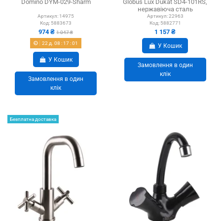
Domino DYM-029-Sharm
Globus Lux Dukat SD4-101RS,
нержавіюча сталь
Артикул:
14975
Артикул:
22963
Код:
5883673
Код:
5882771
974 ₴
1 157 ₴
1 047 ₴
22
д.
08
:
17
:
01
У Кошик
У Кошик
Замовлення в один
клік
Замовлення в один
клік
Безплатна доставка