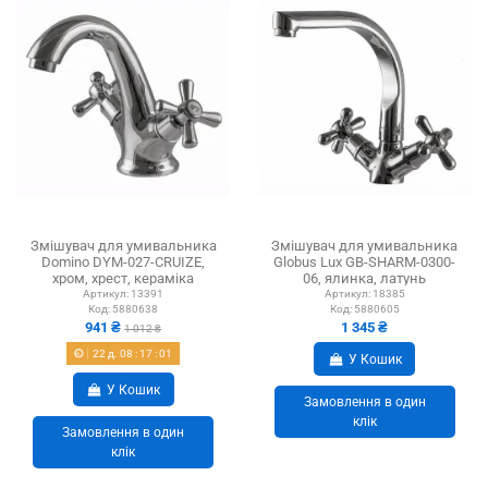
Змішувач для умивальника
Змішувач для умивальника
Domino DYM-027-CRUIZE,
Globus Lux GB-SHARM-0300-
хром, хрест, кераміка
06, ялинка, латунь
Артикул:
13391
Артикул:
18385
Код:
5880638
Код:
5880605
941 ₴
1 345 ₴
1 012 ₴
22
д.
08
:
17
:
01
У Кошик
У Кошик
Замовлення в один
клік
Замовлення в один
клік