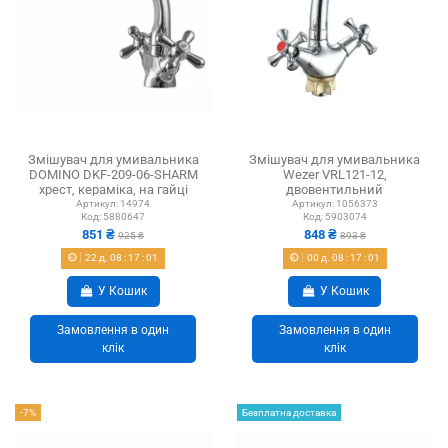
Змішувач для умивальника
Змішувач для умивальника
DOMINO DKF-209-06-SHARM
Wezer VRL121-12,
хрест, кераміка, на гайці
двовентильний
Артикул:
14974
Артикул:
1056373
Код:
5880647
Код:
5903074
851 ₴
848 ₴
925 ₴
893 ₴
22
д.
08
:
17
:
01
00
д.
08
:
17
:
01
У Кошик
У Кошик
Замовлення в один
Замовлення в один
клік
клік
-7%
Безплатна доставка