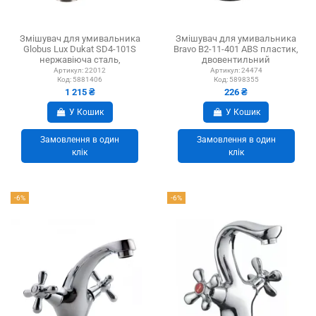
Змішувач для умивальника
Змішувач для умивальника
Globus Lux Dukat SD4-101S
Bravo B2-11-401 ABS пластик,
нержавіюча сталь,
двовентильний
двовентильний
Артикул:
22012
Артикул:
24474
Код:
5881406
Код:
5898355
1 215 ₴
226 ₴
У Кошик
У Кошик
Замовлення в один
Замовлення в один
клік
клік
-6%
-6%