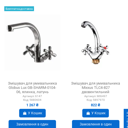
Безплатна доставка
Змішувач для умивальника
Змішувач для умивальника
Globus Lux GB-SHARM-0104-
Mixxus TLC4-827
06, ялинка, латунь
двовентильний
Артикул:
6147
Артикул:
MI6497
Код:
5880604
Код:
5897970
1 267 ₴
822 ₴
ФІ
У Кошик
У Кошик
Замовлення в один
Замовлення в один