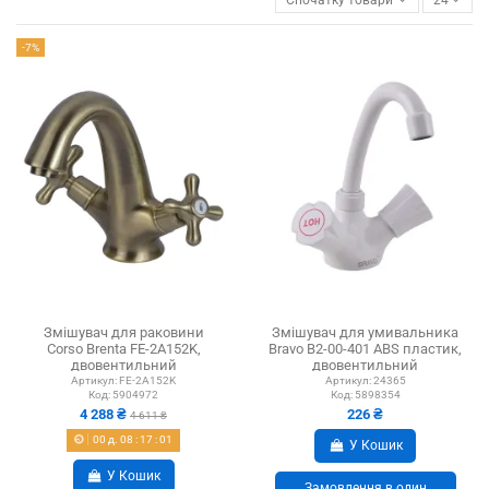
-7%
Змішувач для раковини
Змішувач для умивальника
Corso Brenta FE-2A152K,
Bravo B2-00-401 ABS пластик,
двовентильний
двовентильний
Артикул:
FE-2A152K
Артикул:
24365
Код:
5904972
Код:
5898354
4 288 ₴
226 ₴
4 611 ₴
00
д.
08
:
17
:
01
У Кошик
У Кошик
Замовлення в один