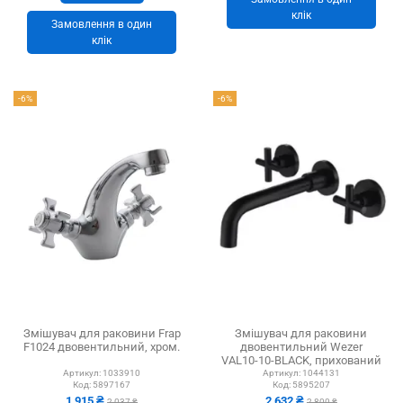
клік
Замовлення в один
клік
-6%
-6%
Змішувач для раковини Frap
Змішувач для раковини
F1024 двовентильний, хром.
двовентильний Wezer
VAL10-10-BLACK, прихований
монтаж
Артикул:
1033910
Артикул:
1044131
Код:
5897167
Код:
5895207
1 915 ₴
2 632 ₴
2 037 ₴
2 800 ₴