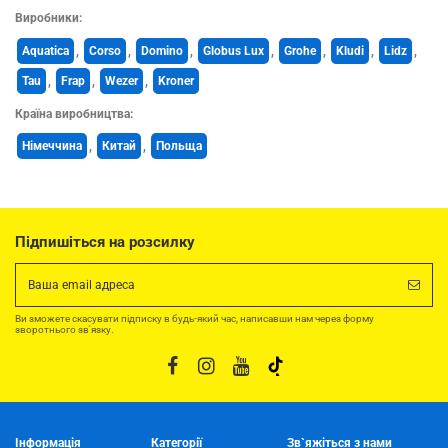
Виробники:
Aquatica
,
Corso
,
Domino
,
Globus Lux
,
Grohe
,
Kludi
,
Lidz
,
Tau
,
Frap
,
Wezer
,
Kroner
Країна виробництва:
Німеччина
,
Китай
,
Польща
Підпишіться на розсилку
Ви зможете скасувати підписку в будь-який час, написавши нам через форму
зворотнього зв'язку.
Інформація
Категорії
Зв`яжіться з нами