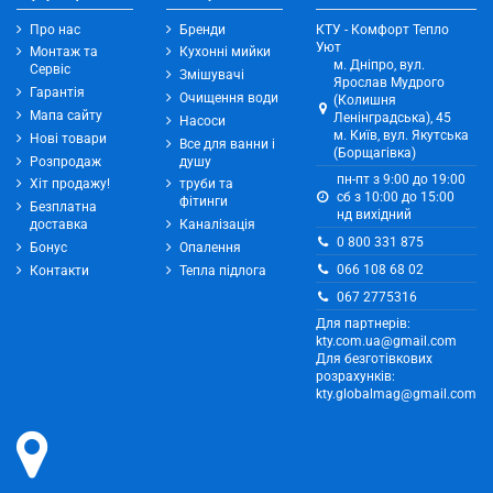
Про нас
Бренди
КТУ - Комфорт Тепло
Уют
Монтаж та
Кухонні мийки
м. Дніпро, вул.
Сервіс
Змішувачі
Ярослав Мудрого
Гарантія
Очищення води
(Колишня
Мапа сайту
Ленінградська), 45
Насоси
м. Київ, вул. Якутська
Нові товари
Все для ванни і
(Борщагівка)
Розпродаж
душу
пн-пт з 9:00 до 19:00
Хіт продажу!
труби та
сб з 10:00 до 15:00
фітинги
Безплатна
нд вихідний
доставка
Каналізація
0 800 331 875
Бонус
Опалення
066 108 68 02
Контакти
Тепла підлога
067 2775316
Для партнерів:
kty.com.ua@gmail.com
Для безготівкових
розрахунків:
kty.globalmag@gmail.com