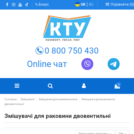
Порівняти (
0
)
Бонус
UK
RU
0 800 750 430
Online чат
0
Головна
Змішувачі
Змішувачі для умивальника
Змішувачі для раковини
двовентильні
Змішувачі для раковини двовентильні
Спочатку товари в наявності
24