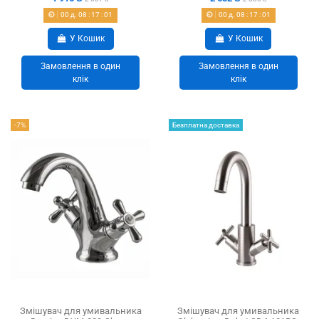
00
д.
08
:
17
:
01
00
д.
08
:
17
:
01
У Кошик
У Кошик
Замовлення в один
Замовлення в один
клік
клік
-7%
Безплатна доставка
Змішувач для умивальника
Змішувач для умивальника