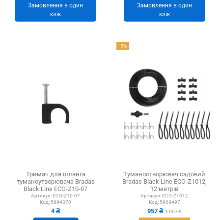
Замовлення в один
Замовлення в один
клік
клік
-5%
Тримач для шланга
Туманостворювач садовий
туманоутворювача Bradas
Bradas Black Line ECO-Z1012,
Black Line ECO-Z10-07
12 метрів
Артикул:
ECO-Z10-07
Артикул:
ECO-Z1012
Код:
5894370
Код:
5908497
4 ₴
957 ₴
1 007 ₴