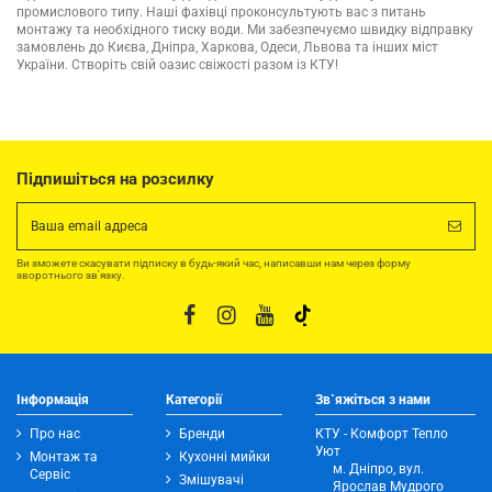
промислового типу. Наші фахівці проконсультують вас з питань
монтажу та необхідного тиску води. Ми забезпечуємо швидку відправку
замовлень до Києва, Дніпра, Харкова, Одеси, Львова та інших міст
України. Створіть свій оазис свіжості разом із КТУ!
Підпишіться на розсилку
Ви зможете скасувати підписку в будь-який час, написавши нам через форму
зворотнього зв'язку.
Інформація
Категорії
Зв`яжіться з нами
Про нас
Бренди
КТУ - Комфорт Тепло
Уют
Монтаж та
Кухонні мийки
м. Дніпро, вул.
Сервіс
Змішувачі
Ярослав Мудрого