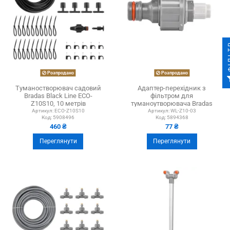
ФІ
Розпродано
Розпродано
Туманостворювач садовий
Адаптер-перехідник з
Bradas Black Line ECO-
фільтром для
Z10S10, 10 метрів
туманоутворювача Bradas
White Line WL-Z10-03
Артикул:
ECO-Z10S10
Артикул:
WL-Z10-03
Код:
5908496
Код:
5894368
460 ₴
77 ₴
Переглянути
Переглянути