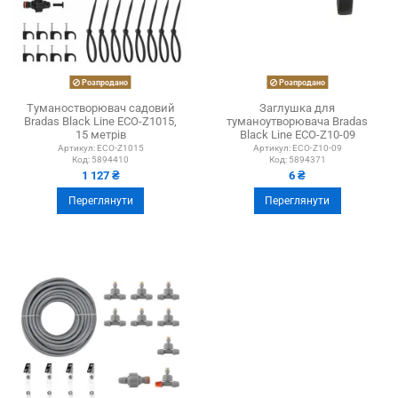
Розпродано
Розпродано
Туманостворювач садовий
Заглушка для
Bradas Black Line ECO-Z1015,
туманоутворювача Bradas
15 метрів
Black Line ECO-Z10-09
Артикул:
ECO-Z1015
Артикул:
ECO-Z10-09
Код:
5894410
Код:
5894371
1 127 ₴
6 ₴
Переглянути
Переглянути