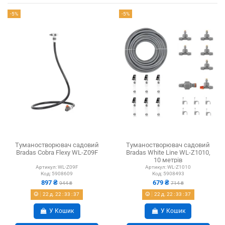
-5%
-5%
Туманостворювач садовий
Туманостворювач садовий
Bradas Cobra Flexy WL-Z09F
Bradas White Line WL-Z1010,
10 метрів
Артикул:
WL-Z09F
Артикул:
WL-Z1010
Код:
5908609
Код:
5908493
897 ₴
679 ₴
944 ₴
714 ₴
22
д.
22
:
33
:
37
22
д.
22
:
33
:
37
У Кошик
У Кошик