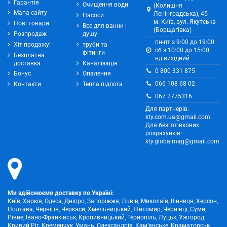
Гарантія
Очищення води
(Колишня
Мапа сайту
Ленінградська), 45
Насоси
м. Київ, вул. Якутська
Нові товари
Все для ванни і
(Борщагівка)
Розпродаж
душу
пн-пт з 9:00 до 19:00
Хіт продажу!
труби та
сб з 10:00 до 15:00
фітинги
Безплатна
нд вихідний
доставка
Каналізація
0 800 331 875
Бонус
Опалення
066 108 68 02
Контакти
Тепла підлога
067 2775316
Для партнерів:
kty.com.ua@gmail.com
Для безготівкових
розрахунків:
kty.globalmag@gmail.com
Ми здійснюємо доставку по Україні:
Київ, Харків, Одеса, Дніпро, Запоріжжя, Львів, Миколаїв, Вінниця, Херсон,
Полтава, Чернігів, Черкаси, Хмельницький, Житомир, Чернівці, Суми,
Рівне, Івано-Франківськ, Кропивницький, Тернопіль, Луцьк, Ужгород,
Кривий Ріг, Кременчук, Умань, Олександрія, Кам’янське, Краматорськ.