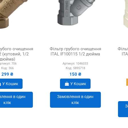
рубого очищення
Фільтр грубого очищення
Філь
2 (кутовий, 1/2
ITAL IF100115 1/2 дюйма
IT
дюйма)
ртикул:
706
Артикул:
1046033
Код:
366
Код:
5895718
299 ₴
150 ₴
У Кошик
У Кошик
лення в один
Замовлення в один
клік
клік
З