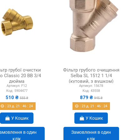
ьтр грубої очистки
Фільтр грубого очищення
o Сlassic 20 ВВ 3/4
Selba SL 1512 1 1/4
дюйма
(кутовий, з вушком)
Артикул:
F12
Артикул:
15678
Код:
5904477
Код:
43558
510 ₴
879 ₴
555 ₴
945 ₴
23
д.
21
:
46
:
22
23
д.
21
:
46
:
22
У Кошик
У Кошик
амовлення в один
Замовлення в один
клік
клік