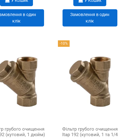
У Кошик
У Кошик
амовлення в один
Замовлення в один
клік
клік
-10%
тр грубого очищення
Фільтр грубого очищення
192 (кутовий, 1 дюйм)
Itap 192 (кутовий, 1 та 1/4