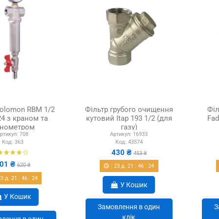
Solomon RBM 1/2
Фільтр грубого очищення
Філ
4 з краном та
кутовий Itap 193 1/2 (для
Fad
нометром
газу)
ртикул:
708
Артикул:
16933
Код:
363
Код:
43574
430 ₴
453 ₴
01 ₴
620 ₴
23
д.
21
:
46
:
22
23
д.
21
:
46
:
22
У Кошик
У Кошик
Замовлення в один
З
клік
лення в один