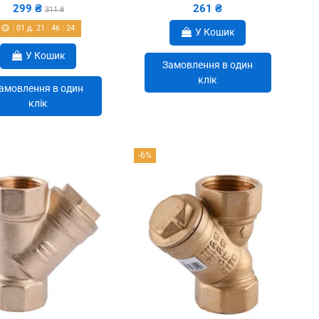
299 ₴
261 ₴
311 ₴
01
д.
21
:
46
:
22
У Кошик
У Кошик
Замовлення в один
клік
амовлення в один
клік
-6%