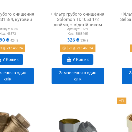
рубого очищення
Фільтр грубого очищення
Філь
831 3/4, кутовий
Solomon TD1053 1/2
Selba
дюйма, з відстійником
ртикул:
8035
Артикул:
1639
Код:
43573
Код:
5883465
90 ₴
326 ₴
424 ₴
336 ₴
23
д.
21
:
46
:
22
23
д.
21
:
46
:
22
У Кошик
У Кошик
лення в один
Замовлення в один
З
клік
клік
-4%