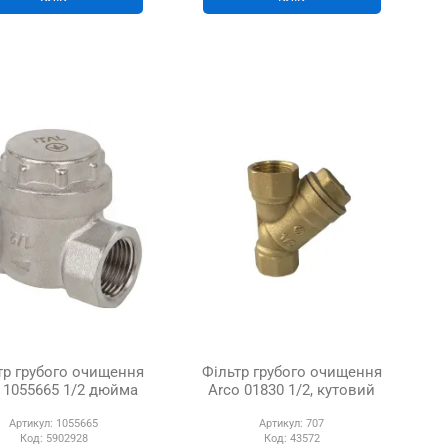
тр грубого очищення
Фільтр грубого очищення
L 1055665 1/2 дюйма
Arco 01830 1/2, кутовий
Артикул:
1055665
Артикул:
707
Код:
5902928
Код:
43572