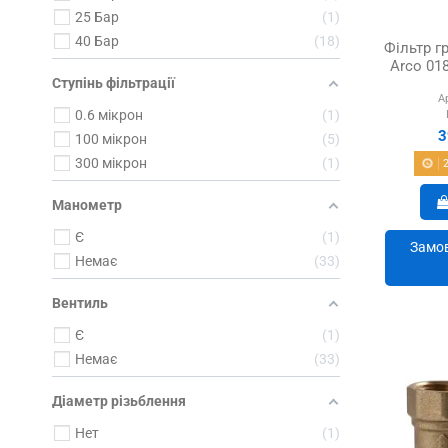
25 Бар
1
40 Бар
18
Фільтр г
Arco 01
Ступінь фільтрації
А
0.6 мікрон
1
3
100 мікрон
5
300 мікрон
1
Манометр
Є
1
Замов
Немає
33
Вентиль
Є
1
Немає
33
Діаметр різьблення
Нет
1