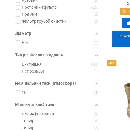
Кутовий
8
3
Проточний фільтр
25
Прямий
2
Фильтр грубой очистки
2
Діаметр
Замов
Нет
1
Тип різьблення з`єднань
-8%
Внутрішня
68
Нет резьбы
1
Номінальний тиск (атмосфера)
10
4
Максимальний тиск
Нет информации
8
10 Бар
5
16 Бар
7