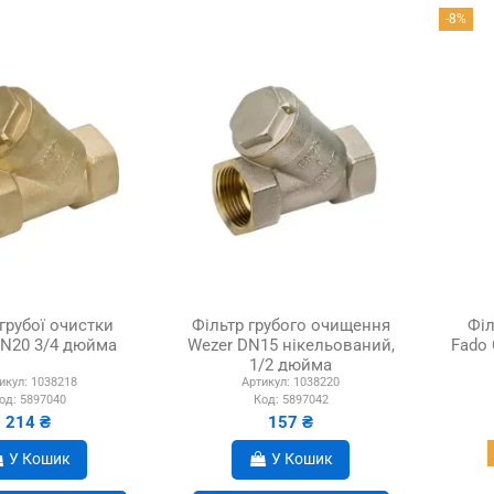
-8%
грубої очистки
Фільтр грубого очищення
Філ
DN20 3/4 дюйма
Wezer DN15 нікельований,
Fado 
1/2 дюйма
икул:
1038218
Артикул:
1038220
од:
5897040
Код:
5897042
214 ₴
157 ₴
У Кошик
У Кошик