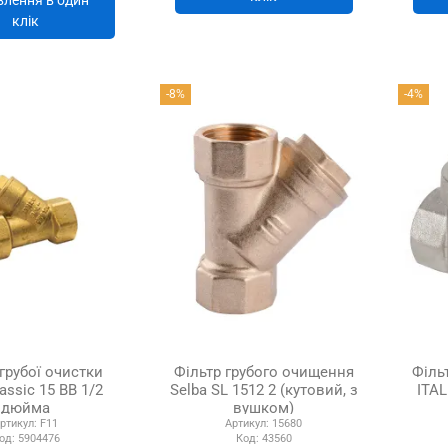
клік
-8%
-4%
грубої очистки
Фільтр грубого очищення
Філь
assic 15 ВВ 1/2
Selba SL 1512 2 (кутовий, з
ITA
дюйма
вушком)
ртикул:
F11
Артикул:
15680
од:
5904476
Код:
43560