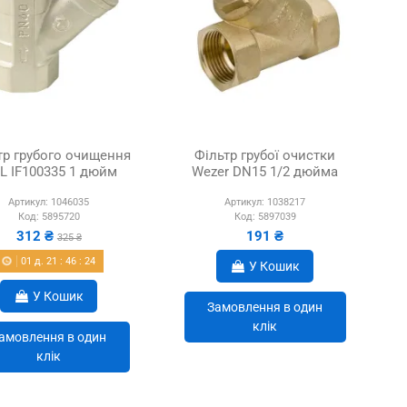
тр грубого очищення
Фільтр грубої очистки
AL IF100335 1 дюйм
Wezer DN15 1/2 дюйма
Артикул:
1046035
Артикул:
1038217
Код:
5895720
Код:
5897039
312 ₴
191 ₴
325 ₴
01
д.
21
:
46
:
22
У Кошик
У Кошик
Замовлення в один
клік
амовлення в один
клік