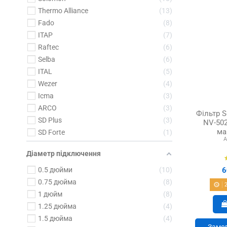
Thermo Alliance
13
Fado
8
ITAP
7
Raftec
6
Selba
6
ITAL
5
Wezer
4
Icma
3
ARCO
3
Фільтр 
SD Plus
3
NV-502
ма
SD Forte
1
А
Діаметр підключення
0.5 дюйми
10
6
0.75 дюйма
8
1 дюйм
8
1.25 дюйма
4
1.5 дюйма
4
Замов