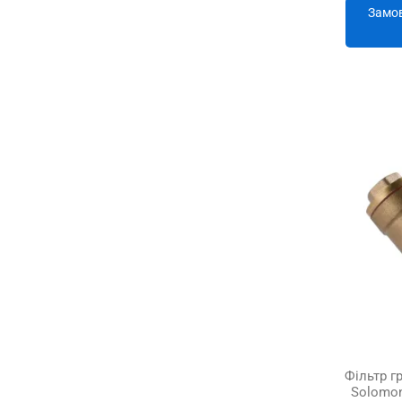
Замов
Фільтр г
Solomon