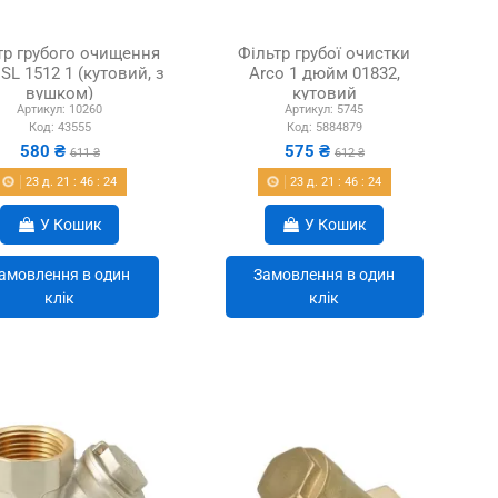
тр грубого очищення
Фільтр грубої очистки
 SL 1512 1 (кутовий, з
Arco 1 дюйм 01832,
вушком)
кутовий
Артикул:
10260
Артикул:
5745
Код:
43555
Код:
5884879
580 ₴
575 ₴
611 ₴
612 ₴
23
д.
21
:
46
:
22
23
д.
21
:
46
:
22
У Кошик
У Кошик
амовлення в один
Замовлення в один
клік
клік