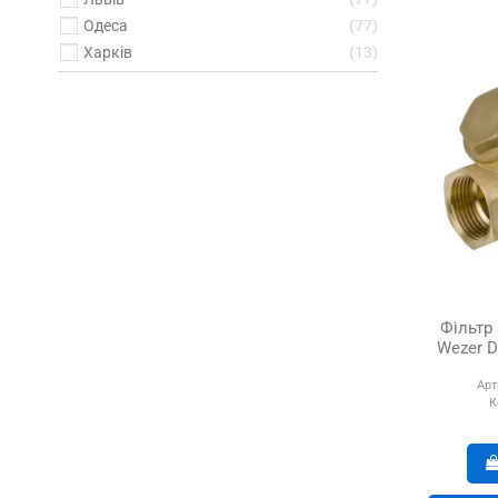
Одеса
77
Харків
13
Фільтр 
Wezer 
Арт
К