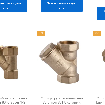
лення в один
Замовлення в один
клік
клік
З
-3%
-8%
рубого очищення
Фільтр грубого очищення
Філь
 8010 Super 1/2
Solomon 8017, кутовий,
Itap 