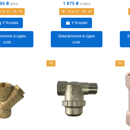
06 ₴
1 875 ₴
333 ₴
2 038 ₴
23
д.
21
:
46
:
22
23
д.
21
:
46
:
22
У Кошик
У Кошик
лення в один
Замовлення в один
З
клік
клік
-3%
-5%