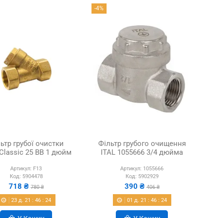
-4%
ьтр грубої очистки
Фільтр грубого очищення
Сlassic 25 ВВ 1 дюйм
ITAL 1055666 3/4 дюйма
Артикул:
F13
Артикул:
1055666
Код:
5904478
Код:
5902929
718 ₴
390 ₴
780 ₴
406 ₴
23
д.
21
:
46
:
22
01
д.
21
:
46
:
22