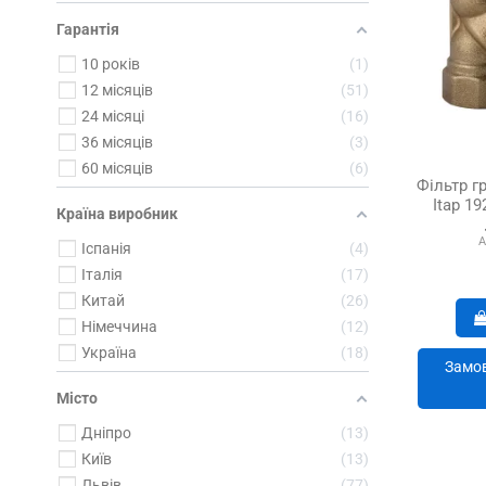
Гарантія
10 років
1
12 місяців
51
24 місяці
16
36 місяців
3
60 місяців
6
Фільтр г
Itap 19
Країна виробник
А
Іспанія
4
Італія
17
Китай
26
Німеччина
12
Україна
18
Замов
Місто
Дніпро
13
Київ
13
Львів
77