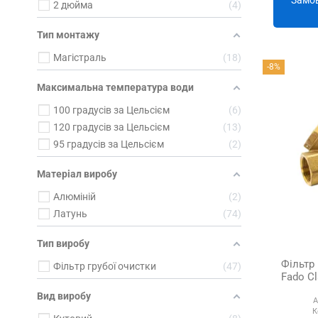
2 дюйма
4
Тип монтажу
Магістраль
18
-8%
Максимальна температура води
100 градусів за Цельсієм
6
120 градусів за Цельсієм
13
95 градусів за Цельсієм
2
Матеріал виробу
Алюміній
2
Латунь
74
Тип виробу
Фільтр 
Фільтр грубої очистки
47
Fado Сl
Вид виробу
А
К