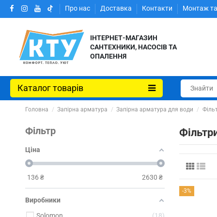
Про нас
Доставка
Контакти
Монтаж та
ІНТЕРНЕТ-МАГАЗИН
САНТЕХНИКИ, НАСОСІВ ТА
ОПАЛЕННЯ
Каталог товарів
Головна
Запірна арматура
Запірна арматура для води
Фільт
Фільтр
Фільтри
Ціна
136
₴
2630
₴
-3%
Виробники
Solomon
18