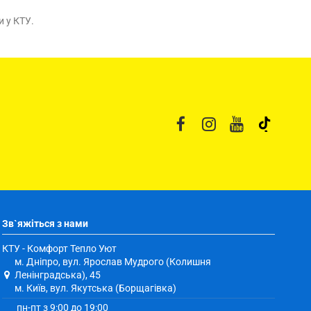
 у КТУ.
Зв`яжіться з нами
КТУ - Комфорт Тепло Уют
м. Дніпро, вул. Ярослав Мудрого (Колишня
Ленінградська), 45
м. Київ, вул. Якутська (Борщагівка)
пн-пт з 9:00 до 19:00