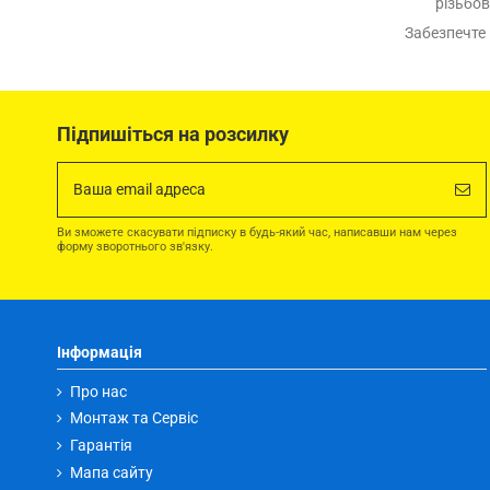
різьбов
Забезпечте 
Підпишіться на розсилку
Ви зможете скасувати підписку в будь-який час, написавши нам через
форму зворотнього зв'язку.
Інформація
Про нас
Монтаж та Сервіс
Гарантія
Мапа сайту