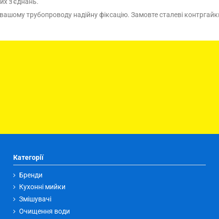
их з'єднань.
вашому трубопроводу надійну фіксацію. Замовте сталеві контргайки
Категорії
Бренди
Кухонні мийки
Змішувачі
Очищення води