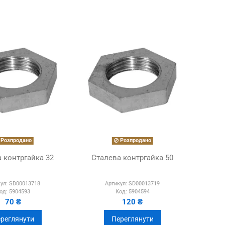
Розпродано
Розпродано
 контргайка 32
Сталева контргайка 50
ул:
SD00013718
Артикул:
SD00013719
од:
5904593
Код:
5904594
70 ₴
120 ₴
реглянути
Переглянути