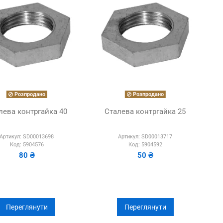
Розпродано
Розпродано
лева контргайка 40
Сталева контргайка 25
Артикул:
SD00013698
Артикул:
SD00013717
Код:
5904576
Код:
5904592
80 ₴
50 ₴
Переглянути
Переглянути