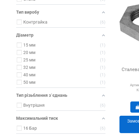
Тип виробу
Контргайка
6
Діаметр
15 мм
1
20 мм
1
25 мм
1
32 мм
1
Сталева
40 мм
1
50 мм
1
Артик
К
Тип різьблення з`єднань
Внутрішня
6
Максимальний тиск
Замов
16 Бар
6