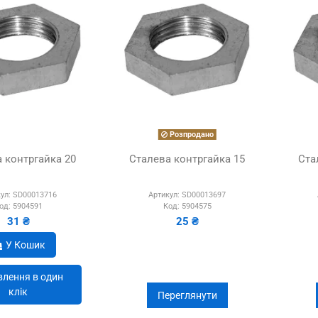
Розпродано
 контргайка 20
Сталева контргайка 15
Ста
ул:
SD00013716
Артикул:
SD00013697
од:
5904591
Код:
5904575
31 ₴
25 ₴
У Кошик
лення в один
клік
Переглянути