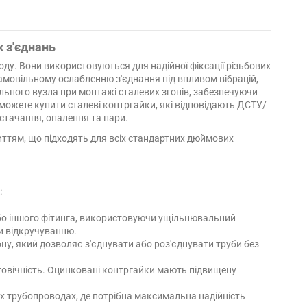
х з'єднань
ду. Вони використовуються для надійної фіксації різьбових
 самовільному ослабленню з'єднання під впливом вібрацій,
ьного вузла при монтажі сталевих згонів, забезпечуючи
можете купити сталеві контргайки, які відповідають ДСТУ/
стачання, опалення та пари.
ттям, що підходять для всіх стандартних дюймових
:
або іншого фітинга, використовуючи ущільнювальний
чи відкручуванню.
ну, який дозволяє з'єднувати або роз'єднувати труби без
овговічність. Оцинковані контргайки мають підвищену
 трубопроводах, де потрібна максимальна надійність