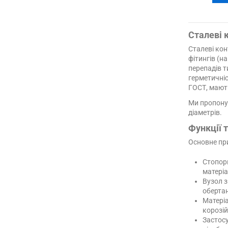
Сталеві 
Сталеві кон
фітингів (н
перепадів 
герметичніс
ГОСТ, мають
Ми пропонує
діаметрів.
Функції 
Основне пр
Стопорн
матеріа
Вузол з
обертанн
Матеріа
корозій
Застосу