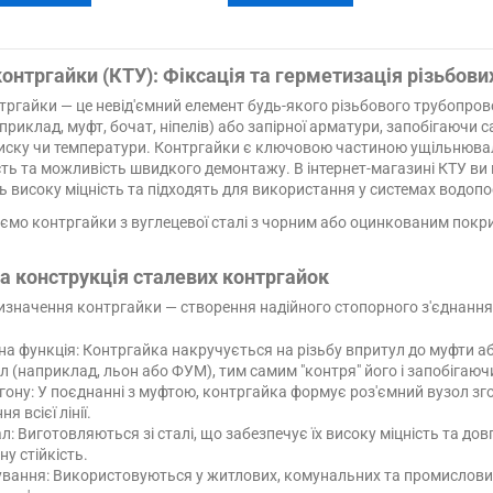
контргайки (КТУ): Фіксація та герметизація різьбови
тргайки — це невід'ємний елемент будь-якого різьбового трубопрово
априклад, муфт, бочат, ніпелів) або запірної арматури, запобігаючи
тиску чи температури. Контргайки є ключовою частиною ущільнювал
ть та можливість швидкого демонтажу. В інтернет-магазині КТУ ви 
 високу міцність та підходять для використання у системах водопо
мо контргайки з вуглецевої сталі з чорним або оцинкованим покри
та конструкція сталевих контргайок
изначення контргайки — створення надійного стопорного з'єднання
а функція: Контргайка накручується на різьбу впритул до муфти 
л (наприклад, льон або ФУМ), тим самим "контря" його і запобігаю
гону: У поєднанні з муфтою, контргайка формує роз'ємний вузол зго
я всієї лінії.
л: Виготовляються зі сталі, що забезпечує їх високу міцність та д
ну стійкість.
вання: Використовуються у житлових, комунальних та промислових