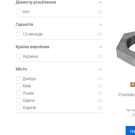
Діаметр різьблення
Нет
6
Гарантія
12 місяців
6
Країна виробник
Україна
6
Місто
Дніпро
6
Київ
6
Львів
6
Сталева
Одеса
6
Харків
6
Артик
К
Пе