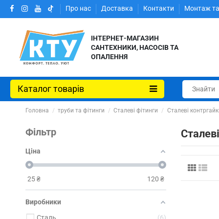
Про нас
Доставка
Контакти
Монтаж та
ІНТЕРНЕТ-МАГАЗИН
САНТЕХНИКИ, НАСОСІВ ТА
ОПАЛЕННЯ
Каталог товарів
Головна
труби та фітинги
Сталеві фітинги
Сталеві контргайк
Фільтр
Сталеві
Ціна
25
₴
120
₴
Виробники
Сталь
6