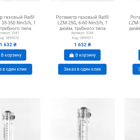
 газовый Raifil
Ротаметр газовый Raifil
Рота
 35-350 Nm3/h, 1
LZM-25G, 6-60 Nm3/h, 1
LZM-
трубного типа
дюйм, трубного типа
дюйм
ртикул:
3241
Артикул:
3244
од:
5899570
Код:
5899571
1 632 ₴
1 632 ₴
В корзину
В корзину
з в один клик
Заказ в один клик