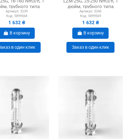
25G, 16-160 Nm3/h, 1
LZM-25G, 25-250 Nm3/h, 1
йм, трубного типа
дюйм, трубного типа
Артикул:
3239
Артикул:
3240
Код:
5899568
Код:
5899569
1 632 ₴
1 632 ₴
В корзину
В корзину
Заказ в один клик
Заказ в один клик