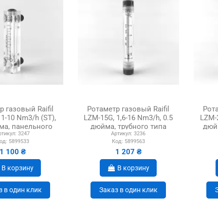
 газовый Raifil
Ротаметр газовый Raifil
Рота
 1-10 Nm3/h (ST),
LZM-15G, 1,6-16 Nm3/h, 0.5
LZM-2
ма, панельного
дюйма, трубного типа
дюй
ртикул:
3247
Артикул:
3236
типа
од:
5899533
Код:
5899563
1 100 ₴
1 207 ₴
В корзину
В корзину
з в один клик
Заказ в один клик