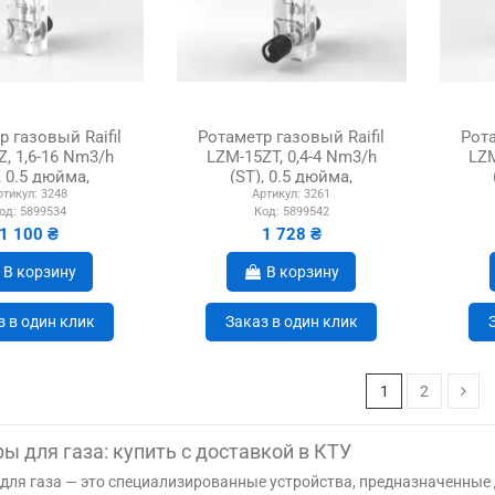
 газовый Raifil
Ротаметр газовый Raifil
Рота
, 1,6-16 Nm3/h
LZM-15ZT, 0,4-4 Nm3/h
LZM
, 0.5 дюйма,
(ST), 0.5 дюйма,
ртикул:
3248
Артикул:
3261
льного типа
панельного типа
од:
5899534
Код:
5899542
1 100 ₴
1 728 ₴
В корзину
В корзину
з в один клик
Заказ в один клик
1
2
ы для газа: купить с доставкой в КТУ
для газа — это специализированные устройства, предназначенные 