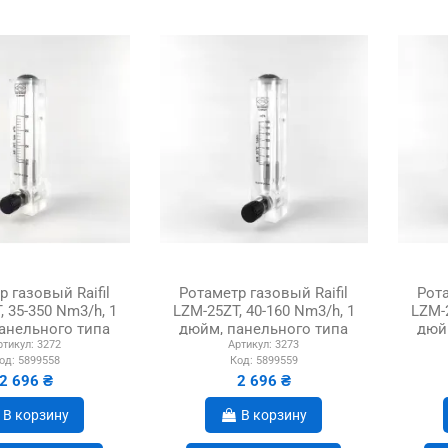
 газовый Raifil
Ротаметр газовый Raifil
Рота
, 35-350 Nm3/h, 1
LZM-25ZT, 40-160 Nm3/h, 1
LZM-2
анельного типа
дюйм, панельного типа
дюй
ртикул:
3272
Артикул:
3273
од:
5899558
Код:
5899559
2 696 ₴
2 696 ₴
В корзину
В корзину