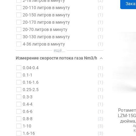
2-18 литров в минуту
2
Зака
20-110 литров в минуту
1
20-150 литров в минуту
1
20-170 литров в минуту
1
20-70 литров в минуту
1
30-130 литров в минуту
1
4-36 литров в минуту
1
ещё...
Измерение скорости потока газа Nm3/h
0.04-0.4
1
0.1-1
1
0.16-1.6
1
0.25-2.5
1
0.3-3
1
0.4-4
1
Ротаметр
0.6-6
1
LZM-15G,
0.8-8
2
дюйма,
1-10
3
А
К
1.6-16
3