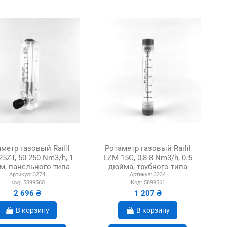
метр газовый Raifil
Ротаметр газовый Raifil
5ZT, 50-250 Nm3/h, 1
LZM-15G, 0,8-8 Nm3/h, 0.5
м, панельного типа
дюйма, трубного типа
Артикул:
3274
Артикул:
3234
Код:
5899560
Код:
5899561
2 696 ₴
1 207 ₴
В корзину
В корзину