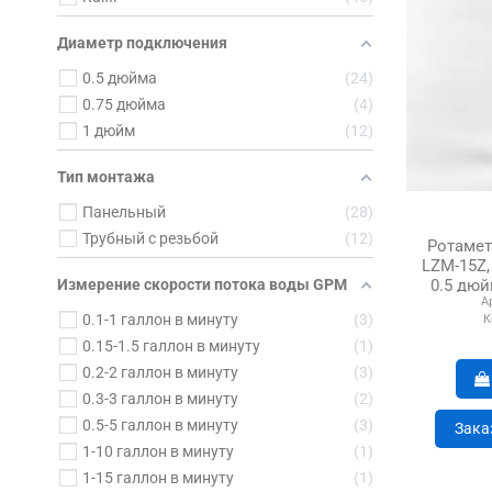
Диаметр подключения
0.5 дюйма
24
0.75 дюйма
4
1 дюйм
12
Тип монтажа
Панельный
28
Трубный с резьбой
12
Ротаметр
LZM-15Z,
0.5 дюй
Измерение скорости потока воды GPM
А
0.1-1 галлон в минуту
3
К
0.15-1.5 галлон в минуту
1
0.2-2 галлон в минуту
3
0.3-3 галлон в минуту
2
0.5-5 галлон в минуту
3
Зака
1-10 галлон в минуту
1
1-15 галлон в минуту
1