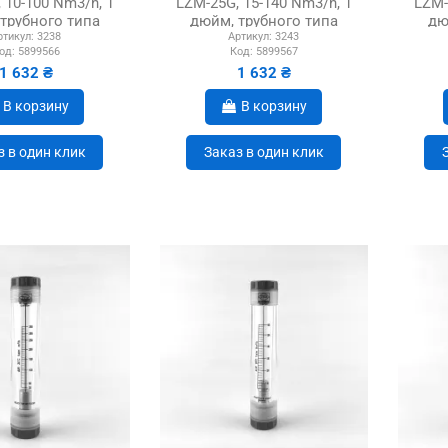
 10-100 Nm3/h, 1
LZM-25G, 15-140 Nm3/h, 1
LZM-
трубного типа
дюйм, трубного типа
дю
ртикул:
3238
Артикул:
3243
од:
5899566
Код:
5899567
1 632 ₴
1 632 ₴
В корзину
В корзину
з в один клик
Заказ в один клик