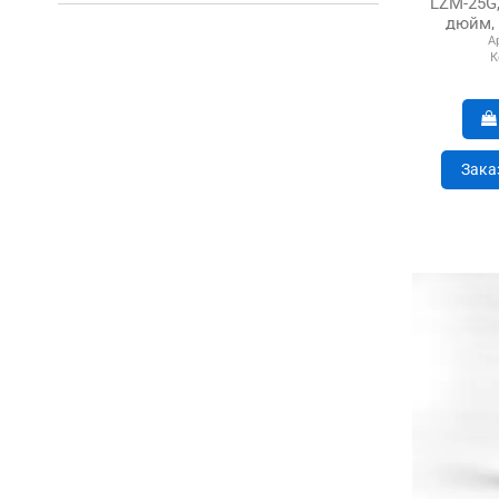
LZM-25G,
дюйм, 
А
К
Зака