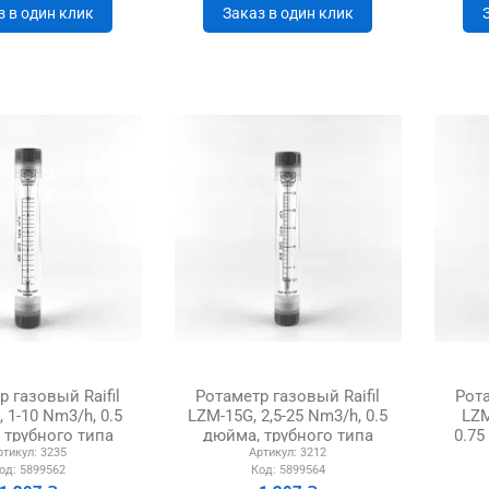
з в один клик
Заказ в один клик
 газовый Raifil
Ротаметр газовый Raifil
Рота
 1-10 Nm3/h, 0.5
LZM-15G, 2,5-25 Nm3/h, 0.5
LZM
 трубного типа
дюйма, трубного типа
0.75
ртикул:
3235
Артикул:
3212
од:
5899562
Код:
5899564