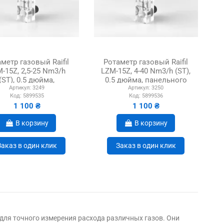
метр газовый Raifil
Ротаметр газовый Raifil
-15Z, 2,5-25 Nm3/h
LZM-15Z, 4-40 Nm3/h (ST),
(ST), 0.5 дюйма,
0.5 дюйма, панельного
Артикул:
3249
Артикул:
3250
панельного типа
типа
Код:
5899535
Код:
5899536
1 100 ₴
1 100 ₴
В корзину
В корзину
Заказ в один клик
Заказ в один клик
для точного измерения расхода различных газов. Они