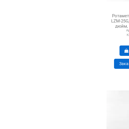
Ротаметр
LZM-25G,
дюйм, 
А
К
Зака