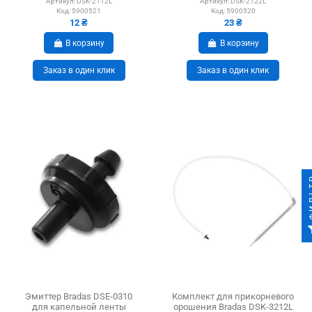
Артикул:
DSK-2112L
Артикул:
DSK-2122L
Код:
5900521
Код:
5900520
12 ₴
23 ₴
В корзину
В корзину
Заказ в один клик
Заказ в один клик
ФИ
Эмиттер Bradas DSE-0310
Комплект для прикорневого
для капельной ленты
орошения Bradas DSK-3212L