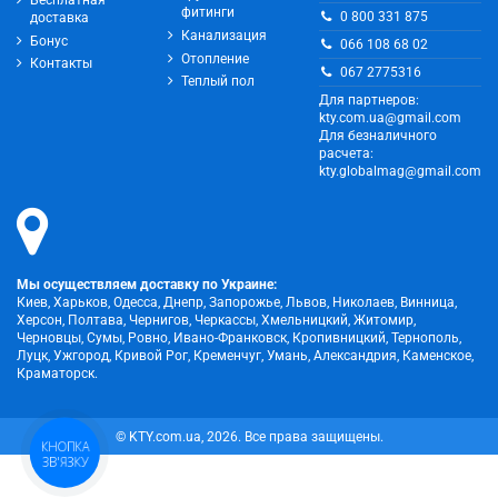
фитинги
0 800 331 875
доставка
Канализация
Бонус
066 108 68 02
Отопление
Контакты
067 2775316
Теплый пол
Для партнеров:
kty.com.ua@gmail.com
Для безналичного
расчета:
kty.globalmag@gmail.com
Мы осуществляем доставку по Украине:
Киев, Харьков, Одесса, Днепр, Запорожье, Львов, Николаев, Винница,
Херсон, Полтава, Чернигов, Черкассы, Хмельницкий, Житомир,
Черновцы, Сумы, Ровно, Ивано-Франковск, Кропивницкий, Тернополь,
Луцк, Ужгород, Кривой Рог, Кременчуг, Умань, Александрия, Каменское,
Краматорск.
© KTY.com.ua, 2026. Все права защищены.
КНОПКА
ЗВ'ЯЗКУ