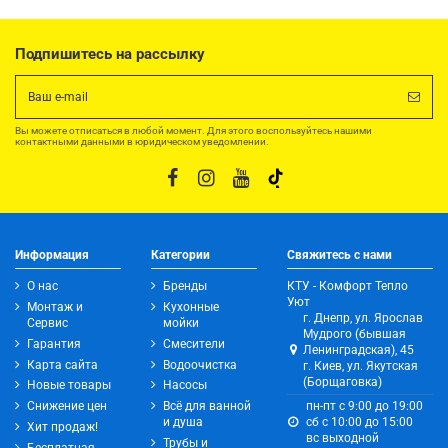
Подпишитесь на рассылку
Вы можете отписаться в любой момент. Для этого воспользуйтесь нашими
контактными данными в юридическом уведомлении.
Информация
Категории
Свяжитесь с нами
О нас
Бренды
КТУ - Комфорт Тепло
Уют
Монтаж и
Кухонные
г. Днепр, ул. Ярослав
Сервис
мойки
Мудрого (бывшая
Гарантия
Смесители
Ленинградская), 45
Карта сайта
Водоочистка
г. Киев, ул. Якутская
(Борщаговка)
Новые товары
Насосы
Снижение цен
Всё для ванной
пн-пт с 9:00 до 19:00
и душа
сб с 10:00 до 15:00
Хит продаж!
вс выходной
Трубы и
Бесплатная