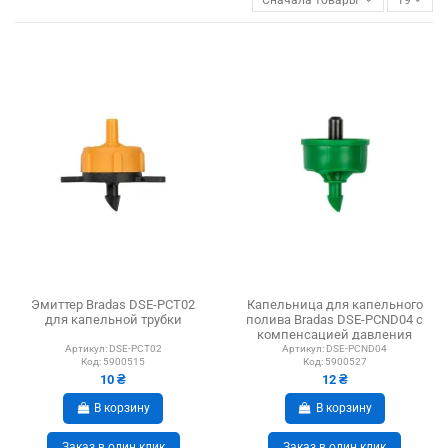
Эмиттер Bradas DSE-PCT02
Капельница для капельного
для капельной трубки
полива Bradas DSE-PCND04 с
компенсацией давления
Артикул:
DSE-PCT02
Артикул:
DSE-PCND04
Код:
5900515
Код:
5900527
10 ₴
12 ₴
В корзину
В корзину
Заказ в один клик
Заказ в один клик