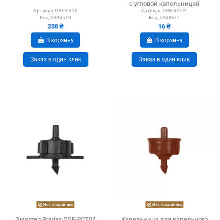
с угловой капельницей
Артикул:
DSE-0310
Артикул:
DSK-3212L
Код:
5900518
Код:
5908611
238 ₴
16 ₴
В корзину
В корзину
Заказ в один клик
Заказ в один клик
Нет в наличии
Нет в наличии
Эмиттер Bradas DSE-PCT04
Капельница для капельного