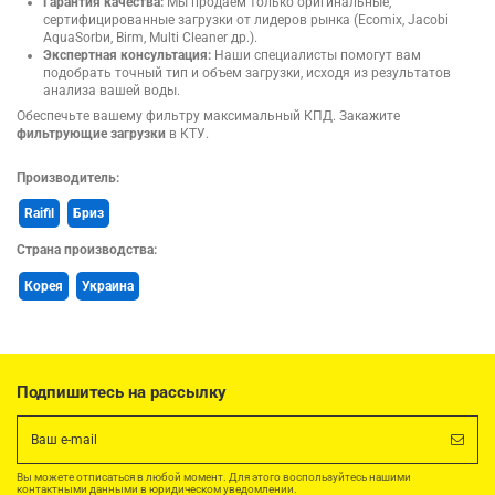
Гарантия качества:
Мы продаем только оригинальные,
сертифицированные загрузки от лидеров рынка (Ecomix, Jacobi
AquaSorbи, Birm, Multi Cleaner др.).
Экспертная консультация:
Наши специалисты помогут вам
подобрать точный тип и объем загрузки, исходя из результатов
анализа вашей воды.
Обеспечьте вашему фильтру максимальный КПД. Закажите
фильтрующие загрузки
в КТУ.
Производитель:
Raifil
Бриз
Страна производства:
Корея
Украина
Подпишитесь на рассылку
Вы можете отписаться в любой момент. Для этого воспользуйтесь нашими
контактными данными в юридическом уведомлении.