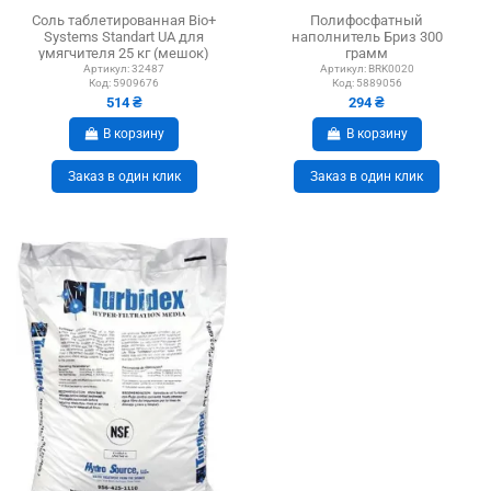
Соль таблетированная Bio+
Полифосфатный
Systems Standart UA для
наполнитель Бриз 300
умягчителя 25 кг (мешок)
грамм
Артикул:
32487
Артикул:
BRK0020
Код:
5909676
Код:
5889056
514 ₴
294 ₴
В корзину
В корзину
Заказ в один клик
Заказ в один клик