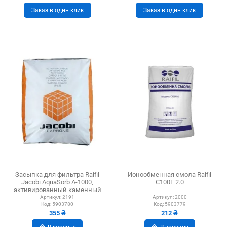
Заказ в один клик
Заказ в один клик
Засыпка для фильтра Raifil
Ионообменная смола Raifil
Jacobi AquaSorb A-1000,
C100E 2.0
активированный каменный
уголь 25 кг
Артикул:
2191
Артикул:
2000
Код:
5903780
Код:
5903779
355 ₴
212 ₴