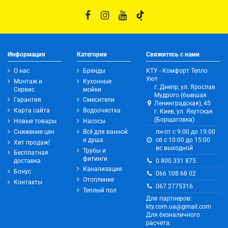
Информация
Категории
Свяжитесь с нами
О нас
Бренды
КТУ - Комфорт Тепло
Уют
Монтаж и
Кухонные
г. Днепр, ул. Ярослав
Сервис
мойки
Мудрого (бывшая
Гарантия
Смесители
Ленинградская), 45
Карта сайта
Водоочистка
г. Киев, ул. Якутская
(Борщаговка)
Новые товары
Насосы
Снижение цен
Всё для ванной
пн-пт с 9:00 до 19:00
и душа
сб с 10:00 до 15:00
Хит продаж!
вс выходной
Трубы и
Бесплатная
фитинги
0 800 331 875
доставка
Канализация
Бонус
066 108 68 02
Отопление
Контакты
067 2775316
Теплый пол
Для партнеров:
kty.com.ua@gmail.com
Для безналичного
расчета: