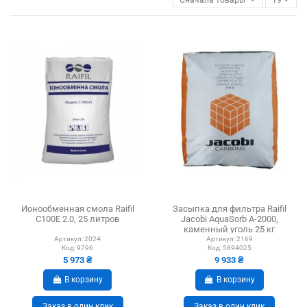
Ионообменная смола Raifil
Засыпка для фильтра Raifil
C100E 2.0, 25 литров
Jacobi AquaSorb A-2000,
каменный уголь 25 кг
Артикул:
2024
Артикул:
2169
Код:
9796
Код:
5894025
5 973 ₴
9 933 ₴
В корзину
В корзину
Заказ в один клик
Заказ в один клик