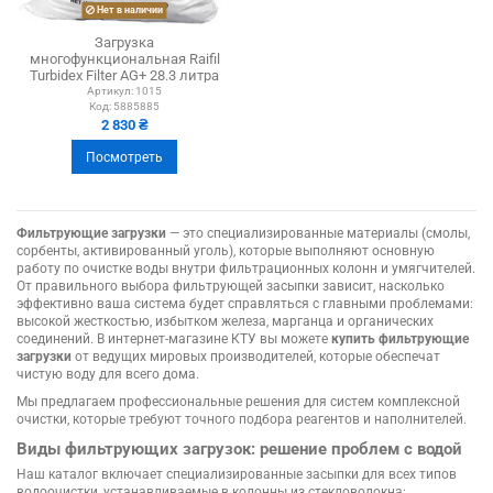
Нет в наличии
Загрузка
многофункциональная Raifil
Turbidex Filter AG+ 28.3 литра
Артикул:
1015
Код:
5885885
2 830 ₴
Посмотреть
Фильтрующие загрузки
— это специализированные материалы (смолы,
сорбенты, активированный уголь), которые выполняют основную
работу по очистке воды внутри фильтрационных колонн и умягчителей.
От правильного выбора фильтрующей засыпки зависит, насколько
эффективно ваша система будет справляться с главными проблемами:
высокой жесткостью, избытком железа, марганца и органических
соединений. В интернет-магазине КТУ вы можете
купить фильтрующие
загрузки
от ведущих мировых производителей, которые обеспечат
чистую воду для всего дома.
Мы предлагаем профессиональные решения для систем комплексной
очистки, которые требуют точного подбора реагентов и наполнителей.
Виды фильтрующих загрузок: решение проблем с водой
Наш каталог включает специализированные засыпки для всех типов
водоочистки, устанавливаемые в колонны из стекловолокна: