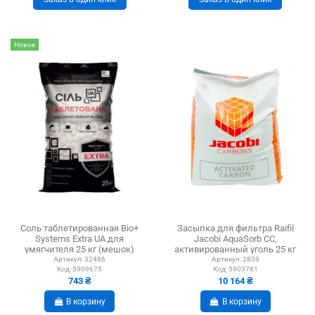
Новое
Соль таблетированная Bio+
Засыпка для фильтра Raifil
Systems Extra UA для
Jacobi AquaSorb CC,
умягчителя 25 кг (мешок)
активированный уголь 25 кг
Артикул:
32486
Артикул:
2838
Код:
5909675
Код:
5903781
743 ₴
10 164 ₴
В корзину
В корзину