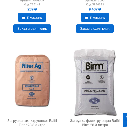
Артикул:
FHPRA-R
Артикул:
2595
Код:
775148
Код:
5894023
239 ₴
9 407 ₴
В корзину
В корзину
Заказ в один клик
Заказ в один клик
ФИ
Загрузка фильтрующая Raifil
Загрузка фильтрующая Raifil
Filter 28.3 литра
Birm 28.3 литра