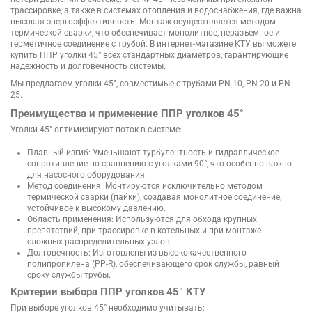
трассировке, а также в системах отопления и водоснабжения, где важна
высокая энергоэффективность. Монтаж осуществляется методом
термической сварки, что обеспечивает монолитное, неразъемное и
герметичное соединение с трубой. В интернет-магазине КТУ вы можете
купить ППР уголки 45° всех стандартных диаметров, гарантирующие
надежность и долговечность системы.
Мы предлагаем уголки 45°, совместимые с трубами PN 10, PN 20 и PN
25.
Преимущества и применение ППР уголков 45°
Уголки 45° оптимизируют поток в системе:
Плавный изгиб: Уменьшают турбулентность и гидравлическое
сопротивление по сравнению с уголками 90°, что особенно важно
для насосного оборудования.
Метод соединения: Монтируются исключительно методом
термической сварки (пайки), создавая монолитное соединение,
устойчивое к высокому давлению.
Область применения: Используются для обхода крупных
препятствий, при трассировке в котельных и при монтаже
сложных распределительных узлов.
Долговечность: Изготовлены из высококачественного
полипропилена (PP-R), обеспечивающего срок службы, равный
сроку службы трубы.
Критерии выбора ППР уголков 45° КТУ
При выборе уголков 45° необходимо учитывать: