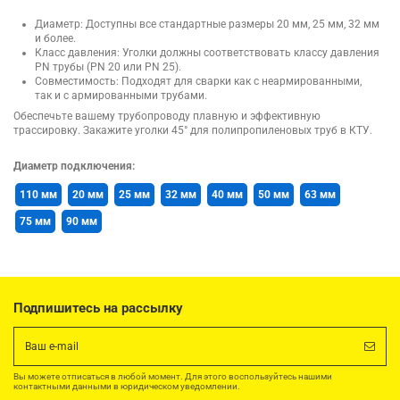
Диаметр: Доступны все стандартные размеры 20 мм, 25 мм, 32 мм
и более.
Класс давления: Уголки должны соответствовать классу давления
PN трубы (PN 20 или PN 25).
Совместимость: Подходят для сварки как с неармированными,
так и с армированными трубами.
Обеспечьте вашему трубопроводу плавную и эффективную
трассировку. Закажите уголки 45° для полипропиленовых труб в КТУ.
Диаметр подключения:
110 мм
20 мм
25 мм
32 мм
40 мм
50 мм
63 мм
75 мм
90 мм
Подпишитесь на рассылку
Вы можете отписаться в любой момент. Для этого воспользуйтесь нашими
контактными данными в юридическом уведомлении.