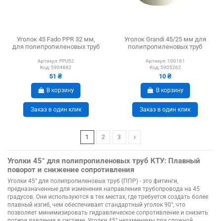
Уголок 45 Fado PPR 32 мм,
Уголок Grandi 45/25 мм для
для полипропиленовых труб
полипропиленовых труб
Артикул:
PPU52
Артикул:
100161
Код:
5904882
Код:
5905262
51 ₴
10 ₴
В корзину
В корзину
Заказ в один клик
Заказ в один клик
1
2
3
Уголки 45° для полипропиленовых труб КТУ: Плавный
поворот и снижение сопротивления
Уголки 45° для полипропиленовых труб (ППР) - это фитинги,
предназначенные для изменения направления трубопровода на 45
градусов. Они используются в тех местах, где требуется создать более
плавный изгиб, чем обеспечивает стандартный уголок 90°, что
позволяет минимизировать гидравлическое сопротивление и снизить
потери давления в системе. Уголки 45° незаменимы при сложной