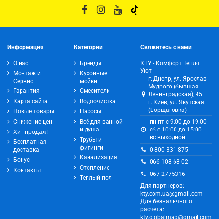
Информация
Категории
Свяжитесь с нами
О нас
Бренды
КТУ - Комфорт Тепло
Уют
Монтаж и
Кухонные
г. Днепр, ул. Ярослав
Сервис
мойки
Мудрого (бывшая
Гарантия
Смесители
Ленинградская), 45
Карта сайта
Водоочистка
г. Киев, ул. Якутская
(Борщаговка)
Новые товары
Насосы
Снижение цен
Всё для ванной
пн-пт с 9:00 до 19:00
и душа
сб с 10:00 до 15:00
Хит продаж!
вс выходной
Трубы и
Бесплатная
фитинги
0 800 331 875
доставка
Канализация
Бонус
066 108 68 02
Отопление
Контакты
067 2775316
Теплый пол
Для партнеров:
kty.com.ua@gmail.com
Для безналичного
расчета:
kty.globalmag@gmail.com