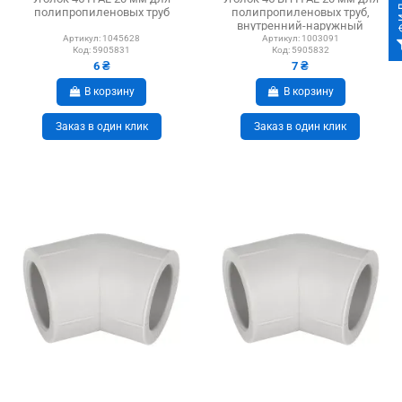
ФИ
полипропиленовых труб
полипропиленовых труб,
внутренний-наружный
Артикул:
1045628
Артикул:
1003091
Код:
5905831
Код:
5905832
6 ₴
7 ₴
В корзину
В корзину
Заказ в один клик
Заказ в один клик