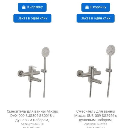
В корзину
В корзину
Заказ в один клик
Заказ в один клик
Смеситель для ванны Mixxus
Смеситель для ванны
DAX-009 SUS304 SS0018 с
Mixxus-SUS-009 SS2956 с
душевым набором,
душевым набором,
нержавеющая сталь
нержавеющая сталь
Артикул:
SS0018
Артикул:
SS2956
Код:
5898880
Код:
5898287