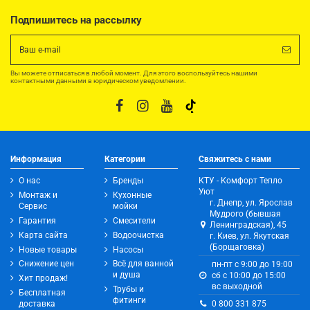
Подпишитесь на рассылку
Вы можете отписаться в любой момент. Для этого воспользуйтесь нашими
контактными данными в юридическом уведомлении.
Информация
Категории
Свяжитесь с нами
О нас
Бренды
КТУ - Комфорт Тепло
Уют
Монтаж и
Кухонные
г. Днепр, ул. Ярослав
Сервис
мойки
Мудрого (бывшая
Гарантия
Смесители
Ленинградская), 45
Карта сайта
Водоочистка
г. Киев, ул. Якутская
(Борщаговка)
Новые товары
Насосы
Снижение цен
Всё для ванной
пн-пт с 9:00 до 19:00
и душа
сб с 10:00 до 15:00
Хит продаж!
вс выходной
Трубы и
Бесплатная
фитинги
0 800 331 875
доставка