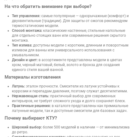
На что обратить внимание при выборе?
Тип управления:
самые популярные — однорычажные (комфорт) и
двухвентильные (традиции). Для защиты от ожогов рекомендуем
термостатические модели.
Способ монтажа:
классические настенные, стильные напольные
для отдельно стоящих ванн или современные решения скрытого
монтажа.
Тип излива:
доступны модели с коротким, длинным и поворотным
изливом для ванны или универсального использования с
умывальником.
Дизайн и цвет:
в ассортименте представлены модели в цветах
хром, черный матовый, белый, золото и бронза для создания
единого стиля вашей ванной.
Материалы изготовления
Латунь:
эталон прочности. Смесители из латуни устойчивы к
коррозии и перепадам давления, поэтому служат десятилетиями.
Нержавеющая сталь:
практичный выбор для современных
интерьеров, не требует сложного ухода и долго сохраняет блеск.
Практичные решения:
в каталоге представлены как премиальные
латунные модели, так и доступные смесители для базовых задач.
Почему выбирают КТУ?
Широкий выбор:
более 500 моделей в наличии — от минимализма
до ретро.