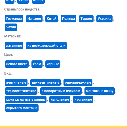
Rizo
,
Venta
,
Kroner
Страна производства:
Германия
,
Испания
,
Китай
,
Польша
,
Турция
,
Украина
,
Чехия
Материал:
латунные
,
из нержавеющей стали
Цвет:
белого цвета
,
хром
,
черные
Вид:
вентильные
,
двухвентильные
,
однорычажные
,
термостатические
,
с поворотным изливом
,
монтаж на ванну
,
монтаж на умывальник
,
напольные
,
настенные
,
скрытого монтажа