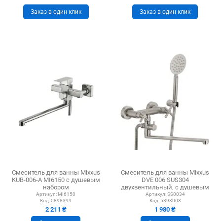
Заказ в один клик
Заказ в один клик
Смеситель для ванны Mixxus
Смеситель для ванны Mixxus
KUB-006-A MI6150 с душевым
DVE 006 SUS304
набором
двухвентильный, с душевым
набором
Артикул:
MI6150
Артикул:
SS0034
Код:
5898399
Код:
5898003
2 211 ₴
1 980 ₴