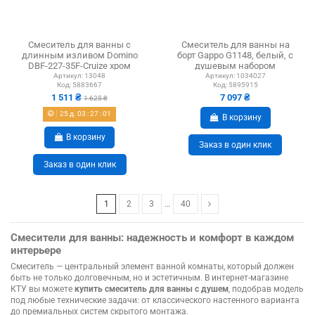
Смеситель для ванны с
Смеситель для ванны на
длинным изливом Domino
борт Gappo G1148, белый, с
DBF-227-35F-Cruize хром
душевым набором
Артикул:
13048
Артикул:
1034027
Код:
5883667
Код:
5895915
1 511 ₴
7 097 ₴
1 625 ₴
25
д.
03
:
27
:
00
В корзину
В корзину
Заказ в один клик
Заказ в один клик
1
2
3
…
40
Смесители для ванны: надежность и комфорт в каждом
интерьере
Смеситель — центральный элемент ванной комнаты, который должен
быть не только долговечным, но и эстетичным. В интернет-магазине
КТУ вы можете
купить смеситель для ванны с душем
, подобрав модель
под любые технические задачи: от классического настенного варианта
до премиальных систем скрытого монтажа.