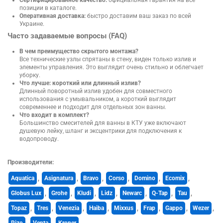
Сертифицированное качество:
официальная гарантия на все
позиции в каталоге.
Оперативная доставка:
быстро доставим ваш заказ по всей
Украине.
Часто задаваемые вопросы (FAQ)
В чем преимущество скрытого монтажа?
Все технические узлы спрятаны в стену, виден только излив и
элементы управления. Это выглядит очень стильно и облегчает
уборку.
Что лучше: короткий или длинный излив?
Длинный поворотный излив удобен для совместного
использования с умывальником, а короткий выглядит
современнее и подходит для отдельных зон ванны.
Что входит в комплект?
Большинство смесителей для ванны в КТУ уже включают
душевую лейку, шланг и эксцентрики для подключения к
водопроводу.
Производители:
Aquatica
,
Asignatura
,
Bravo
,
Corso
,
Domino
,
Ecomix
,
Globus Lux
,
Grohe
,
Kludi
,
Lidz
,
Newarc
,
Q-Tap
,
Tau
,
Topaz
,
Tres
,
Venezia
,
Haiba
,
Mixxus
,
Frap
,
Gappo
,
Wezer
,