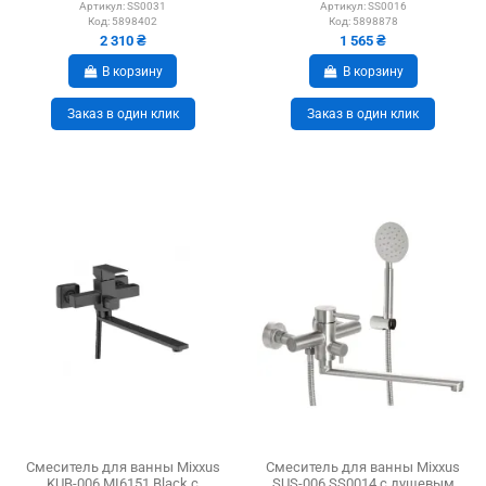
сталь
сталь
Артикул:
SS0031
Артикул:
SS0016
Код:
5898402
Код:
5898878
2 310 ₴
1 565 ₴
В корзину
В корзину
Заказ в один клик
Заказ в один клик
Смеситель для ванны Mixxus
Смеситель для ванны Mixxus
KUB-006 MI6151 Black с
SUS-006 SS0014 с душевым