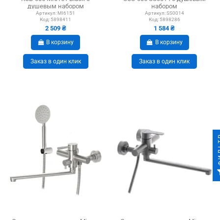
душевым набором
набором
Артикул:
MI6151
Артикул:
SS0014
Код:
5898411
Код:
5898286
2 509 ₴
1 584 ₴
В корзину
В корзину
Заказ в один клик
Заказ в один клик
ФИ