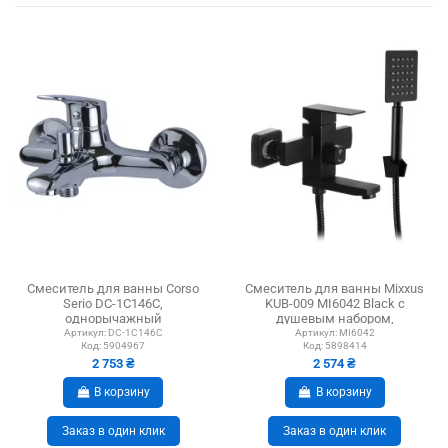
Смеситель для ванны Corso
Смеситель для ванны Mixxus
Serio DC-1C146C,
KUB-009 MI6042 Black с
однорычажный
душевым набором,
нержавеющая сталь
Артикул:
DC-1C146C
Артикул:
MI6042
Код:
5904967
Код:
5898414
2 753 ₴
2 574 ₴
В корзину
В корзину
Заказ в один клик
Заказ в один клик