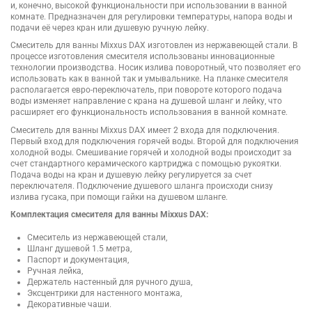
и, конечно, высокой функциональности при использовании в ванной
комнате. Предназначен для регулировки температуры, напора воды и
подачи её через кран или душевую ручную лейку.
Смеситель для ванны Mixxus DAX изготовлен из нержавеющей стали. В
процессе изготовления смесителя использованы инновационные
технологии производства. Носик излива поворотный, что позволяет его
использовать как в ванной так и умывальнике. На планке смесителя
располагается евро-переключатель, при повороте которого подача
воды изменяет направление с крана на душевой шланг и лейку, что
расширяет его функциональность использования в ванной комнате.
Смеситель для ванны Mixxus DAX имеет 2 входа для подключения.
Первый вход для подключения горячей воды. Второй для подключения
холодной воды. Смешивание горячей и холодной воды происходит за
счет стандартного керамического картриджа с помощью рукоятки.
Подача воды на кран и душевую лейку регулируется за счет
переключателя. Подключение душевого шланга происходи снизу
излива гусака, при помощи гайки на душевом шланге.
Комплектация смесителя для ванны Mixxus DAX:
Смеситель из нержавеющей стали,
Шланг душевой 1.5 метра,
Паспорт и документация,
Ручная лейка,
Держатель настенный для ручного душа,
Эксцентрики для настенного монтажа,
Декоративные чаши.