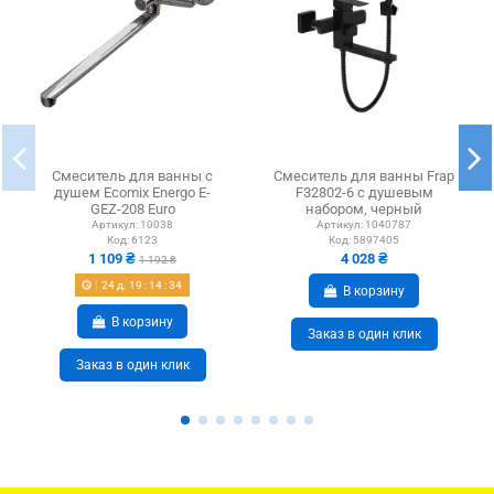
Смеситель для ванны с
Смеситель для ванны Frap
душем Ecomix Energo E-
F32802-6 с душевым
GEZ-208 Euro
набором, черный
переключатель
Артикул:
10038
Артикул:
1040787
Код:
6123
Код:
5897405
1 109 ₴
4 028 ₴
1 192 ₴
24
д.
19
:
14
:
34
В корзину
В корзину
Заказ в один клик
Заказ в один клик