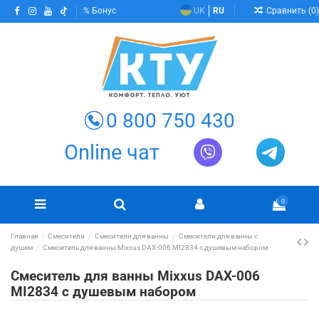
Сравнить (
0
)
Бонус
UK
RU
0 800 750 430
Online чат
0
Главная
Смесители
Смесители для ванны
Смесители для ванны с
душем
Смеситель для ванны Mixxus DAX-006 MI2834 с душевым набором
Смеситель для ванны Mixxus DAX-006
MI2834 с душевым набором