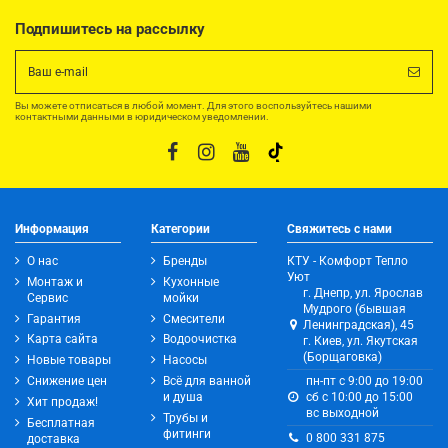
Подпишитесь на рассылку
Вы можете отписаться в любой момент. Для этого воспользуйтесь нашими
контактными данными в юридическом уведомлении.
Информация
Категории
Свяжитесь с нами
О нас
Бренды
КТУ - Комфорт Тепло
Уют
Монтаж и
Кухонные
г. Днепр, ул. Ярослав
Сервис
мойки
Мудрого (бывшая
Гарантия
Смесители
Ленинградская), 45
Карта сайта
Водоочистка
г. Киев, ул. Якутская
(Борщаговка)
Новые товары
Насосы
Снижение цен
Всё для ванной
пн-пт с 9:00 до 19:00
и душа
сб с 10:00 до 15:00
Хит продаж!
вс выходной
Трубы и
Бесплатная
фитинги
0 800 331 875
доставка