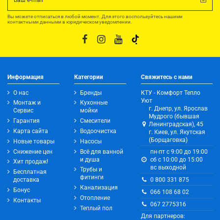
Вы можете отписаться в любой момент. Для этого воспользуйтесь нашими
контактными данными в юридическом уведомлении.
Информация
Категории
Свяжитесь с нами
О нас
Бренды
КТУ - Комфорт Тепло
Уют
Монтаж и
Кухонные
г. Днепр, ул. Ярослав
Сервис
мойки
Мудрого (бывшая
Гарантия
Смесители
Ленинградская), 45
Карта сайта
Водоочистка
г. Киев, ул. Якутская
(Борщаговка)
Новые товары
Насосы
Снижение цен
Всё для ванной
пн-пт с 9:00 до 19:00
и душа
сб с 10:00 до 15:00
Хит продаж!
вс выходной
Трубы и
Бесплатная
фитинги
0 800 331 875
доставка
Канализация
Бонус
066 108 68 02
Отопление
Контакты
067 2775316
Теплый пол
Для партнеров: