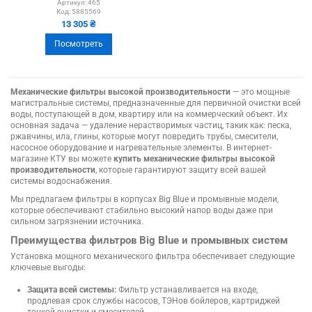
RF-SC-10х5 картриджного
Артикул:
465
Код:
5885569
типа
13 305 ₴
Посмотреть
Механические фильтры высокой производительности
— это мощные
магистральные системы, предназначенные для первичной очистки всей
воды, поступающей в дом, квартиру или на коммерческий объект. Их
основная задача — удаление нерастворимых частиц, такик как: песка,
ржавчины, ила, глины, которые могут повредить трубы, смесители,
насосное оборудование и нагревательные элементы. В интернет-
магазине КТУ вы можете
купить механические фильтры высокой
производительности
, которые гарантируют защиту всей вашей
системы водоснабжения.
Мы предлагаем фильтры в корпусах Big Blue и промывные модели,
которые обеспечивают стабильно высокий напор воды даже при
сильном загрязнении источника.
Преимущества фильтров Big Blue и промывных систем
Установка мощного механического фильтра обеспечивает следующие
ключевые выгоды:
Защита всей системы:
Фильтр устанавливается на входе,
продлевая срок службы насосов, ТЭНов бойлеров, картриджей