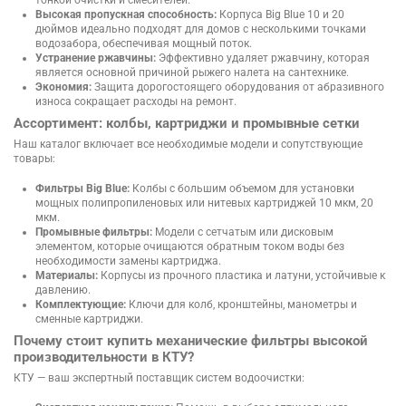
тонкой очистки и смесителей.
Высокая пропускная способность:
Корпуса Big Blue 10 и 20
дюймов идеально подходят для домов с несколькими точками
водозабора, обеспечивая мощный поток.
Устранение ржавчины:
Эффективно удаляет ржавчину, которая
является основной причиной рыжего налета на сантехнике.
Экономия:
Защита дорогостоящего оборудования от абразивного
износа сокращает расходы на ремонт.
Ассортимент: колбы, картриджи и промывные сетки
Наш каталог включает все необходимые модели и сопутствующие
товары:
Фильтры Big Blue:
Колбы с большим объемом для установки
мощных полипропиленовых или нитевых картриджей 10 мкм, 20
мкм.
Промывные фильтры:
Модели с сетчатым или дисковым
элементом, которые очищаются обратным током воды без
необходимости замены картриджа.
Материалы:
Корпусы из прочного пластика и латуни, устойчивые к
давлению.
Комплектующие:
Ключи для колб, кронштейны, манометры и
сменные картриджи.
Почему стоит купить механические фильтры высокой
производительности в КТУ?
КТУ — ваш экспертный поставщик систем водоочистки: