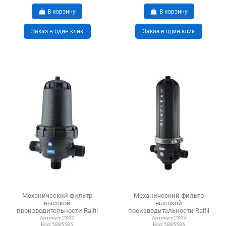
В корзину
В корзину
Заказ в один клик
Заказ в один клик
Механический фильтр
Механический фильтр
высокой
высокой
производительности Raifil
производительности Raifil
Glaclean G200D80NB130
Glaclean G300D50SB130
Артикул:
2342
Артикул:
2345
Код:
5885585
Код:
5885586
дискового...
дискового...