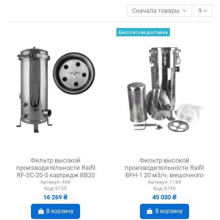
Сначала товары в наличии
9
Бесплатная доставка
Фильтр высокой
Фильтр высокой
производительности Raifil
производительности Raifil
RF-SC-20-5 картридж ВВ20
BFH-1 20 м3/ч, мешочного
типа
Артикул:
466
Артикул:
1184
Код:
9739
Код:
9740
16 269 ₴
45 030 ₴
В корзину
В корзину