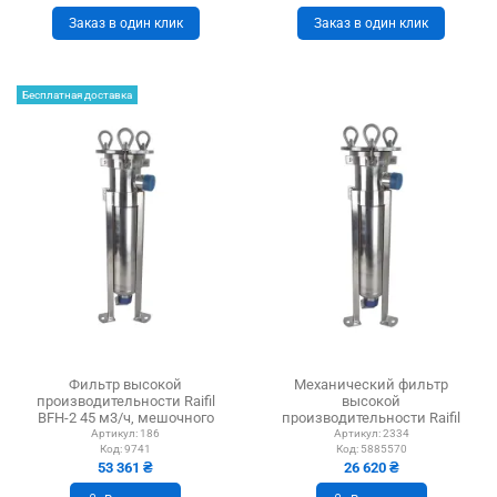
Заказ в один клик
Заказ в один клик
Бесплатная доставка
Фильтр высокой
Механический фильтр
производительности Raifil
высокой
BFH-2 45 м3/ч, мешочного
производительности Raifil
типа
BFH-3 1.5 дюймов
Артикул:
186
Артикул:
2334
Код:
9741
Код:
5885570
мешочного типа
53 361 ₴
26 620 ₴