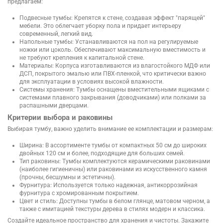
предлагаем:
Подвесные тумбы: Крепятся к стене, создавая эффект "парящей"
мебели. Это облегчает уборку пола и придает интерьеру
современный, легкий вид.
Напольные тумбы: Устанавливаются на пол на регулируемые
ножки или цоколь. Обеспечивают максимальную вместимость и
не требуют крепления к капитальной стене.
Материалы: Корпуса изготавливаются из влагостойкого МДФ или
ДСП, покрытого эмалью или ПВХ-пленкой, что критически важно
для эксплуатации в условиях высокой влажности.
Системы хранения: Тумбы оснащены вместительными ящиками с
системами плавного закрывания (доводчиками) или полками за
распашными дверцами.
Критерии выбора и раковины
Выбирая тумбу, важно уделить внимание ее комплектации и размерам:
Ширина: В ассортименте тумбы от компактных 50 см до широких
двойных 120 см и более, подходящие для больших семей.
Тип раковины: Тумбы комплектуются керамическими раковинами
(наиболее гигиеничны) или раковинами из искусственного камня
(прочны, бесшумны и эстетичны).
Фурнитура: Используется только надежная, антикоррозийная
фурнитура с хромированным покрытием.
Цвет и стиль: Доступны тумбы в белом глянце, матовом черном, а
также с имитацией текстуры дерева в стилях модерн и классика.
Создайте идеальное пространство для хранения и чистоты. Закажите