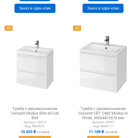
Заказ в один клик
Заказ в один клик
-8%
-8%
Тумба с умывальником
Тумба с умывальником
Cersanit Moduo Slim 60 Cet
Cersanit CET С482 Moduo-in
B04
White, 600х447х570 мм
Артикул:
20314
Артикул:
30897
Код:
5884637
Код:
5904717
10 423 ₴
11 168 ₴
11 329 ₴
12 139 ₴