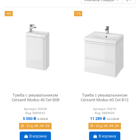
-8%
-7%
Тумба с умывальником
Тумба с умывальником
Cersanit Moduo 40 Cet B08
Cersanit Moduo 60 Cet B12
Артикул:
20438
Артикул:
20316
Код:
5884632
Код:
5884635
5 050 ₴
11 289 ₴
5 489 ₴
12 139 ₴
22
д.
08
:
44
:
54
22
д.
08
:
44
:
54
В корзину
В корзину