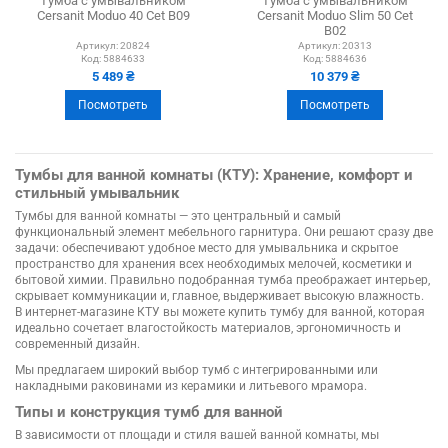
Тумба с умывальником
Тумба с умывальником
Cersanit Moduo 40 Cet B09
Cersanit Moduo Slim 50 Cet
B02
Артикул:
20824
Артикул:
20313
Код:
5884633
Код:
5884636
5 489 ₴
10 379 ₴
Посмотреть
Посмотреть
Тумбы для ванной комнаты (КТУ): Хранение, комфорт и
стильный умывальник
Тумбы для ванной комнаты — это центральный и самый
функциональный элемент мебельного гарнитура. Они решают сразу две
задачи: обеспечивают удобное место для умывальника и скрытое
пространство для хранения всех необходимых мелочей, косметики и
бытовой химии. Правильно подобранная тумба преображает интерьер,
скрывает коммуникации и, главное, выдерживает высокую влажность.
В интернет-магазине КТУ вы можете купить тумбу для ванной, которая
идеально сочетает влагостойкость материалов, эргономичность и
современный дизайн.
Мы предлагаем широкий выбор тумб с интегрированными или
накладными раковинами из керамики и литьевого мрамора.
Типы и конструкция тумб для ванной
В зависимости от площади и стиля вашей ванной комнаты, мы