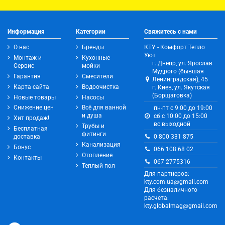
Информация
Категории
Свяжитесь с нами
О нас
Бренды
КТУ - Комфорт Тепло
Уют
Монтаж и
Кухонные
г. Днепр, ул. Ярослав
Сервис
мойки
Мудрого (бывшая
Гарантия
Смесители
Ленинградская), 45
Карта сайта
Водоочистка
г. Киев, ул. Якутская
(Борщаговка)
Новые товары
Насосы
Снижение цен
Всё для ванной
пн-пт с 9:00 до 19:00
и душа
сб с 10:00 до 15:00
Хит продаж!
вс выходной
Трубы и
Бесплатная
фитинги
0 800 331 875
доставка
Канализация
Бонус
066 108 68 02
Отопление
Контакты
067 2775316
Теплый пол
Для партнеров:
kty.com.ua@gmail.com
Для безналичного
расчета:
kty.globalmag@gmail.com