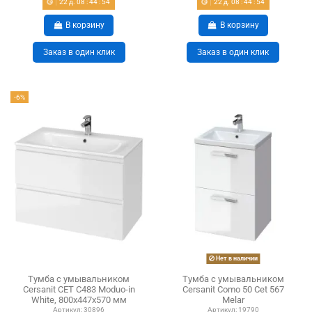
22
д.
08
:
44
:
54
22
д.
08
:
44
:
54
В корзину
В корзину
Заказ в один клик
Заказ в один клик
-6%
Нет в наличии
Тумба с умывальником
Тумба с умывальником
Cersanit CET С483 Moduo-in
Cersanit Como 50 Cet 567
White, 800х447х570 мм
Melar
Артикул:
30896
Артикул:
19790