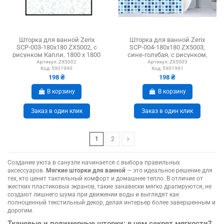
Шторка для ванной Zerix
Шторка для ванной Zerix
SCP-003-180x180 ZX5002, с
SCP-004-180x180 ZX5003,
рисунком Капли, 1800 х 1800
сине-голубая, с рисунком,
мм
1800 х 1800 мм
Артикул:
ZX5002
Артикул:
ZX5003
Код:
5901990
Код:
5901991
198 ₴
198 ₴
В корзину
В корзину
Заказ в один клик
Заказ в один клик
1
2
Создание уюта в санузле начинается с выбора правильных
аксессуаров.
Мягкие шторки для ванной
— это идеальное решение для
тех, кто ценит тактильный комфорт и домашнее тепло. В отличие от
жестких пластиковых экранов, такие занавески мягко драпируются, не
создают лишнего шума при движении воды и выглядят как
полноценный текстильный декор, делая интерьер более завершенным и
дорогим.
Тканевые и полимерные шторки: в чем секрет мягкости?