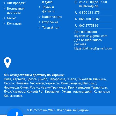
и душа
сб с 10:00 до 15:00
Хит продаж!
вс выходной
Трубы и
Бесплатная
фитинги
0 800 331 875
доставка
Канализация
Бонус
066 108 68 02
Отопление
Контакты
067 2775316
Теплый пол
Для партнеров:
kty.com.ua@gmail.com
Для безналичного
расчета:
kty.globalmag@gmail.com
Мы осуществляем доставку по Украине:
Киев, Харьков, Одесса, Днепр, Запорожье, Львов, Николаев, Винница,
Херсон, Полтава, Чернигов, Черкассы, Хмельницкий, Житомир,
Черновцы, Сумы, Ровно, Ивано-Франковск, Кропивницкий, Тернополь,
Луцк, Ужгород, Кривой Рог, Кременчуг, Умань, Александрия, Каменское,
Краматорск.
© KTY.com.ua, 2026. Все права защищены.