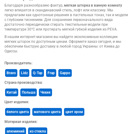
Благодаря разнообразию фактур,
мягкая шторка в ванную комнату
легко впишется в скандинавский стиль, лофт или классику. Мы
предлагаем как однотонные решения в пастельных тонах, так и модели
с глубоким тиснением. Для сохранения первоначального вида
достаточно периодически стирать текстильные модели при
температуре 30°C или протирать мягкой губкой изделия из PEVA.
В нашем интернет-магазине вы найдете эксклюзивные коллекции
мягких шторок по доступным ценам. Оформите заказ сегодня, и мы
обеспечим быструю доставку в любой город Украины: от Киева до
Одессы.
Производитель:
Bravo
Lidz
Q-Tap
Frap
Gappo
Страна производства:
Китай
Польша
Чехия
Цвет изделия:
белого цвета
матового цвета
цвет хром
Материал изделия:
алюминий
из стекла