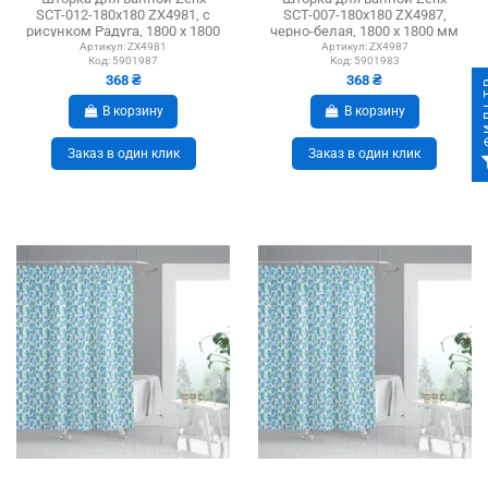
SCT-012-180x180 ZX4981, с
SCT-007-180x180 ZX4987,
рисунком Радуга, 1800 х 1800
черно-белая, 1800 х 1800 мм
мм
Артикул:
ZX4981
Артикул:
ZX4987
Код:
5901987
Код:
5901983
368 ₴
368 ₴
ФИ
В корзину
В корзину
Заказ в один клик
Заказ в один клик