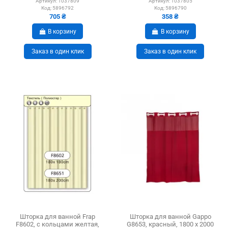
х 1800 мм
Артикул:
1037809
Артикул:
1037805
Код:
5896792
Код:
5896790
705 ₴
358 ₴
В корзину
В корзину
Заказ в один клик
Заказ в один клик
Шторка для ванной Frap
Шторка для ванной Gappo
F8602, с кольцами желтая,
G8653, красный, 1800 х 2000