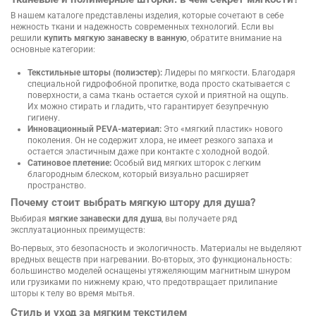
В нашем каталоге представлены изделия, которые сочетают в себе
нежность ткани и надежность современных технологий. Если вы
решили
купить мягкую занавеску в ванную
, обратите внимание на
основные категории:
Текстильные шторы (полиэстер):
Лидеры по мягкости. Благодаря
специальной гидрофобной пропитке, вода просто скатывается с
поверхности, а сама ткань остается сухой и приятной на ощупь.
Их можно стирать и гладить, что гарантирует безупречную
гигиену.
Инновационный PEVA-материал:
Это «мягкий пластик» нового
поколения. Он не содержит хлора, не имеет резкого запаха и
остается эластичным даже при контакте с холодной водой.
Сатиновое плетение:
Особый вид мягких шторок с легким
благородным блеском, который визуально расширяет
пространство.
Почему стоит выбрать мягкую штору для душа?
Выбирая
мягкие занавески для душа
, вы получаете ряд
эксплуатационных преимуществ:
Во-первых, это безопасность и экологичность. Материалы не выделяют
вредных веществ при нагревании. Во-вторых, это функциональность:
большинство моделей оснащены утяжеляющим магнитным шнуром
или грузиками по нижнему краю, что предотвращает прилипание
шторы к телу во время мытья.
Стиль и уход за мягким текстилем