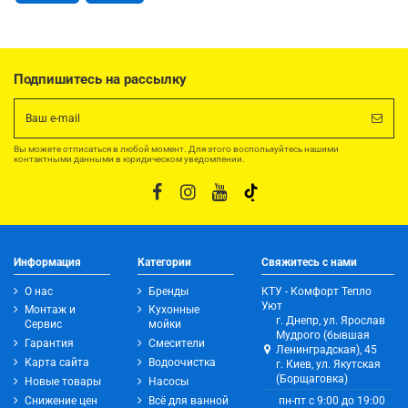
Подпишитесь на рассылку
Вы можете отписаться в любой момент. Для этого воспользуйтесь нашими
контактными данными в юридическом уведомлении.
Информация
Категории
Свяжитесь с нами
О нас
Бренды
КТУ - Комфорт Тепло
Уют
Монтаж и
Кухонные
г. Днепр, ул. Ярослав
Сервис
мойки
Мудрого (бывшая
Гарантия
Смесители
Ленинградская), 45
Карта сайта
Водоочистка
г. Киев, ул. Якутская
(Борщаговка)
Новые товары
Насосы
Снижение цен
Всё для ванной
пн-пт с 9:00 до 19:00