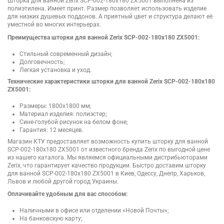
Шторка для ванной Zerix SCP-002-180x180 ZX5001 выполнена из
полиэтилена. Имеет принт. Размер позволяет использовать изделие
для низких душевых поддонов. А приятный цвет и структура делают её
уместной во многих интерьерах.
Преимущества шторки для ванной Zerix SCP-002-180x180 ZX5001:
Стильный современный дизайн;
Долговечность;
Легкая установка и уход.
Технические характеристики шторки для ванной Zerix SCP-002-180x180
ZX5001:
Размеры: 1800х1800 мм;
Материал изделия: полиэстер;
Сине-голубой рисунок на белом фоне;
Гарантия: 12 месяцев.
Магазин КТУ предоставляет возможность купить шторку для ванной
SCP-002-180x180 ZX5001 от известного бренда Zerix по выгодной цене
из нашего каталога. Мы являемся официальными дистрибьюторами
Zerix, что гарантирует качество продукции. Быстро доставим шторку
для ванной SCP-002-180x180 ZX5001 в Киев, Одессу, Днепр, Харьков,
Львов и любой другой город Украины.
Оплачивайте удобным для вас способом:
Наличными в офисе или отделении «Новой Почты»;
На банковскую карту;