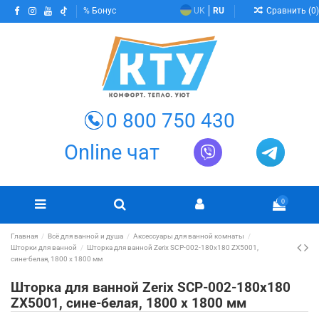
Сравнить (
0
)
Бонус
UK
RU
0 800 750 430
Online чат
0
Главная
Всё для ванной и душа
Аксессуары для ванной комнаты
Шторки для ванной
Шторка для ванной Zerix SCP-002-180x180 ZX5001,
сине-белая, 1800 х 1800 мм
Шторка для ванной Zerix SCP-002-180x180
ZX5001, сине-белая, 1800 х 1800 мм