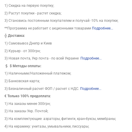
1) Скидка на первую покупку;
2) Растут покупки - растет скидка;
3) Становись постоянным покупателем и получай -10% на покупки;
**Программа не работает с акционными товарами
Подробнее...
╬
Доставка:
1) Самовывоз Днепр и Киев
2) Курьер - от 300грн;
3) Новая почта, Укр почта - по всей Украине
Подробнее...
$
Методы оплаты:
1) Наличными/Наложенный платежом;
2) Банковская карта;
3) Безналичный расчет ФОП / расчет с НДС.
Подробнее...
€ Только 100% предоплата:
1) На заказы менее 300грн;
2) На заказы Укр. Почтой;
3) На комплектующие: аэраторы, фитинги, кран-буксы, мембраны;
4) На керамику: унитазы, умывальники, писсуары;