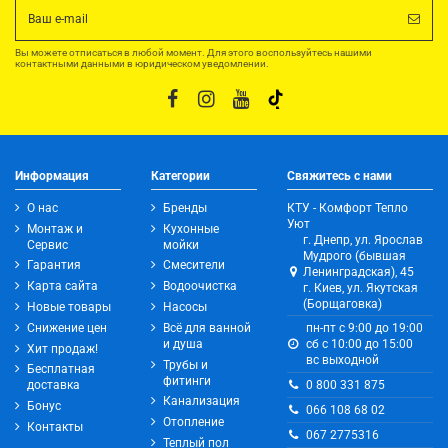
Вы можете отписаться в любой момент. Для этого воспользуйтесь нашими
контактными данными в юридическом уведомлении.
Информация
Категории
Свяжитесь с нами
О нас
Бренды
КТУ - Комфорт Тепло
Уют
Монтаж и
Кухонные
г. Днепр, ул. Ярослав
Сервис
мойки
Мудрого (бывшая
Гарантия
Смесители
Ленинградская), 45
Карта сайта
Водоочистка
г. Киев, ул. Якутская
(Борщаговка)
Новые товары
Насосы
Снижение цен
Всё для ванной
пн-пт с 9:00 до 19:00
и душа
сб с 10:00 до 15:00
Хит продаж!
вс выходной
Трубы и
Бесплатная
фитинги
0 800 331 875
доставка
Канализация
Бонус
066 108 68 02
Отопление
Контакты
067 2775316
Теплый пол