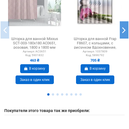
Шторка для ванной Mixxus
Шторка для ванной Frap
SCT-003-180x180 AC0651,
F8607, с кольцами, с
розовая, 1800 х 1800 мм
рисунком Вдохновение,
1800 х 1800 мм
Артикул:
AC0651
Артикул:
1037809
Код:
5901832
Код:
5896792
463 ₴
705 ₴
В корзину
В корзину
Заказ в один клик
Заказ в один клик
Покупатели этого товара так же приобрели: