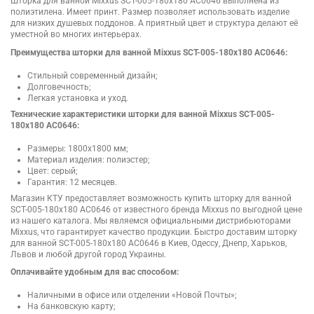
Шторка для ванной Mixxus SCT-005-180x180 AC0646 выполнена из
полиэтилена. Имеет принт. Размер позволяет использовать изделие
для низких душевых поддонов. А приятный цвет и структура делают её
уместной во многих интерьерах.
Преимущества шторки для ванной Mixxus SCT-005-180x180 AC0646:
Стильный современный дизайн;
Долговечность;
Легкая установка и уход.
Технические характеристики шторки для ванной Mixxus SCT-005-
180x180 AC0646:
Размеры: 1800х1800 мм;
Материал изделия: полиэстер;
Цвет: серый;
Гарантия: 12 месяцев.
Магазин КТУ предоставляет возможность купить шторку для ванной
SCT-005-180x180 AC0646 от известного бренда Mixxus по выгодной цене
из нашего каталога. Мы являемся официальными дистрибьюторами
Mixxus, что гарантирует качество продукции. Быстро доставим шторку
для ванной SCT-005-180x180 AC0646 в Киев, Одессу, Днепр, Харьков,
Львов и любой другой город Украины.
Оплачивайте удобным для вас способом:
Наличными в офисе или отделении «Новой Почты»;
На банковскую карту;