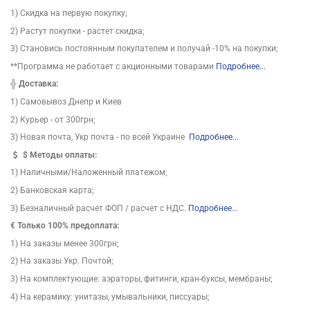
1) Скидка на первую покупку;
2) Растут покупки - растет скидка;
3) Становись постоянным покупателем и получай -10% на покупки;
**Программа не работает с акционными товарами
Подробнее...
╬
Доставка:
1) Самовывоз Днепр и Киев
2) Курьер - от 300грн;
3) Новая почта, Укр почта - по всей Украине
Подробнее...
$
Методы оплаты:
1) Наличными/Наложенный платежом;
2) Банковская карта;
3) Безналичный расчет ФОП / расчет с НДС.
Подробнее...
€ Только 100% предоплата:
1) На заказы менее 300грн;
2) На заказы Укр. Почтой;
3) На комплектующие: аэраторы, фитинги, кран-буксы, мембраны;
4) На керамику: унитазы, умывальники, писсуары;