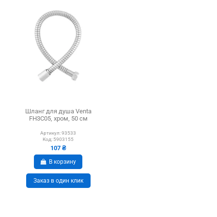
Шланг для душа Venta
FH3С05, хром, 50 см
Артикул:
93533
Код:
5903155
107 ₴
В корзину
Заказ в один клик