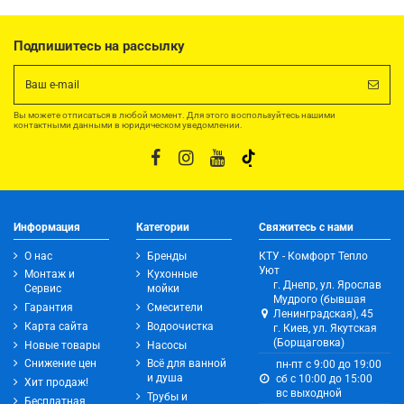
Подпишитесь на рассылку
Вы можете отписаться в любой момент. Для этого воспользуйтесь нашими
контактными данными в юридическом уведомлении.
Информация
Категории
Свяжитесь с нами
О нас
Бренды
КТУ - Комфорт Тепло
Уют
Монтаж и
Кухонные
г. Днепр, ул. Ярослав
Сервис
мойки
Мудрого (бывшая
Гарантия
Смесители
Ленинградская), 45
Карта сайта
Водоочистка
г. Киев, ул. Якутская
(Борщаговка)
Новые товары
Насосы
Снижение цен
Всё для ванной
пн-пт с 9:00 до 19:00
и душа
сб с 10:00 до 15:00
Хит продаж!
вс выходной
Трубы и
Бесплатная