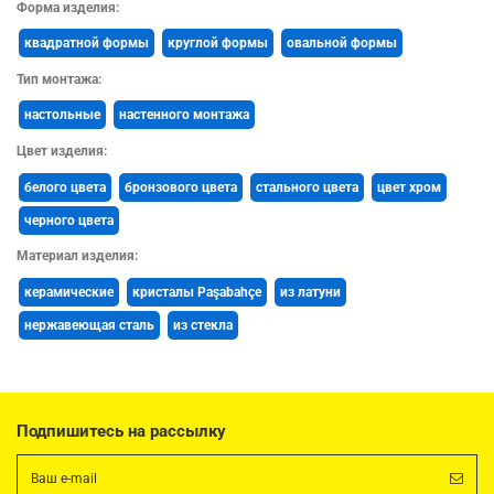
Форма изделия:
квадратной формы
круглой формы
овальной формы
Тип монтажа:
наcтольные
настенного монтажа
Цвет изделия:
белого цвета
бронзового цвета
стального цвета
цвет хром
черного цвета
Материал изделия:
керамические
кристалы Paşabahçe
из латуни
нержавеющая сталь
из стекла
Подпишитесь на рассылку