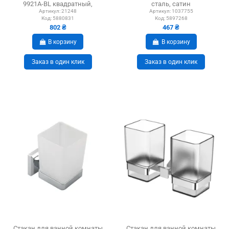
9921A-BL квадратный,
сталь, сатин
черный
Артикул:
21248
Артикул:
1037755
Код:
5880831
Код:
5897268
802 ₴
467 ₴
В корзину
В корзину
Заказ в один клик
Заказ в один клик
Стакан для ванной комнаты
Стакан для ванной комнаты