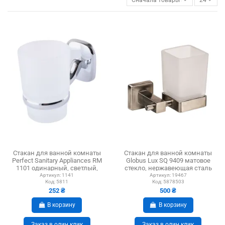
Стакан для ванной комнаты
Стакан для ванной комнаты
Perfect Sanitary Appliances RM
Globus Lux SQ 9409 матовое
1101 одинарный, светлый,
стекло, нержавеющая сталь
фигурный
Артикул:
1141
Артикул:
19467
Код:
5811
Код:
5878503
252 ₴
500 ₴
В корзину
В корзину
Заказ в один клик
Заказ в один клик