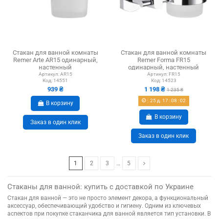
Стакан для ванной комнаты
Стакан для ванной комнаты
Remer Arte AR15 одинарный,
Remer Forma FR15
настенный
одинарный, настенный
Артикул:
AR15
Артикул:
FR15
Код:
14551
Код:
14523
939 ₴
1 198 ₴
1 235 ₴
25
д.
17
:
08
:
01
В корзину
В корзину
Заказ в один клик
Заказ в один клик
1
2
3
…
5
Стаканы для ванной: купить с доставкой по Украине
Стакан для ванной — это не просто элемент декора, а функциональный
аксессуар, обеспечивающий удобство и гигиену. Одним из ключевых
аспектов при покупке стаканчика для ванной является тип установки. В