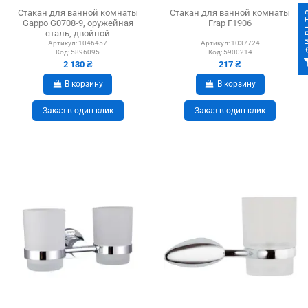
ФИ
Стакан для ванной комнаты
Стакан для ванной комнаты
Gappo G0708-9, оружейная
Frap F1906
сталь, двойной
Артикул:
1046457
Артикул:
1037724
Код:
5896095
Код:
5900214
2 130 ₴
217 ₴
В корзину
В корзину
Заказ в один клик
Заказ в один клик