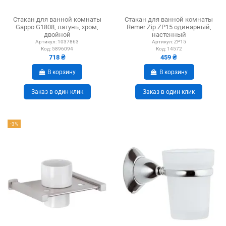
Стакан для ванной комнаты
Стакан для ванной комнаты
Gappo G1808, латунь, хром,
Remer Zip ZP15 одинарный,
двойной
настенный
Артикул:
1037863
Артикул:
ZP15
Код:
5896094
Код:
14572
718 ₴
459 ₴
В корзину
В корзину
Заказ в один клик
Заказ в один клик
-3%