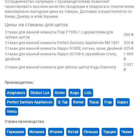
Сотрудничество напрямую с производителями позволяет
гарантировать высокое качество продукции и предлагать покупателям
максимально выгодные цены на товары. Доставка осуществляется по
Киеву, Днепру и всей Украине.
Цены на стаканы для щеток
Стакан для ванной комнаты Frap F1906-1 с держателем для
200 ₴
зубных щеток
Стакан для ванной комнаты Perfect Sanitary Appliances RM 1801
320 ₴
Стакан для ванной комнаты Gappo G1808, латунь, хром, двойной
625 ₴
Стакан для ванной комнаты Gappo G0708-9, оружейная сталь,
1 809
двойной
₴
2 921
Стакан для ванной комнаты для зубных щеток Kugu Diamond
₴
Производитель:
Asignatura
Globus Lux
Grohe
Kugu
Lidz
Perfect Sanitary Appliances
Q-Tap
Remer
Topaz
Frap
Gappo
Venta
Страна производства:
Германия
Испания
Италия
Китай
Польша
Турция
Чехия