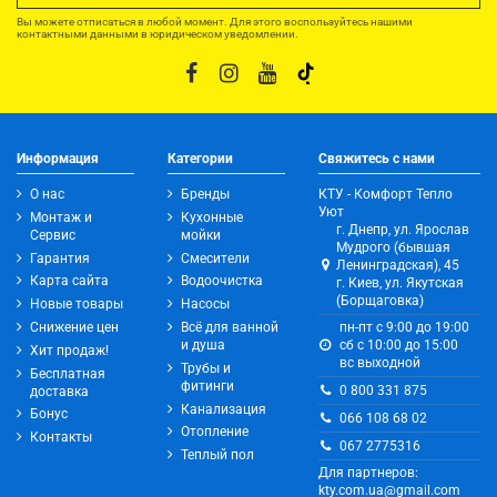
Вы можете отписаться в любой момент. Для этого воспользуйтесь нашими
контактными данными в юридическом уведомлении.
Информация
Категории
Свяжитесь с нами
О нас
Бренды
КТУ - Комфорт Тепло
Уют
Монтаж и
Кухонные
г. Днепр, ул. Ярослав
Сервис
мойки
Мудрого (бывшая
Гарантия
Смесители
Ленинградская), 45
Карта сайта
Водоочистка
г. Киев, ул. Якутская
(Борщаговка)
Новые товары
Насосы
Снижение цен
Всё для ванной
пн-пт с 9:00 до 19:00
и душа
сб с 10:00 до 15:00
Хит продаж!
вс выходной
Трубы и
Бесплатная
фитинги
0 800 331 875
доставка
Канализация
Бонус
066 108 68 02
Отопление
Контакты
067 2775316
Теплый пол
Для партнеров:
kty.com.ua@gmail.com