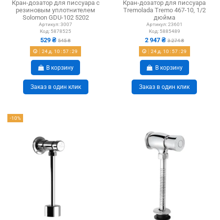
Кран-дозатор для писсуара с
Кран-дозатор для писсуара
резиновым уплотнителем
Tremolada Тremo 467-10, 1/2
Solomon GDU-102 5202
дюйма
Артикул:
3007
Артикул:
23601
Код:
5878525
Код:
5885489
529 ₴
2 947 ₴
545 ₴
3 274 ₴
24
д.
10
:
57
:
28
24
д.
10
:
57
:
28
В корзину
В корзину
Заказ в один клик
Заказ в один клик
-10%