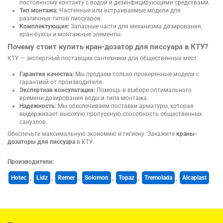
постоянному контакту с водой и дезинфицирующими средствами.
Тип монтажа:
Настенные или встраиваемые модели для
различных типов писсуаров.
Комплектующие:
Запасные части для механизма дозирования,
кран-буксы и монтажные элементы.
Почему стоит купить кран-дозатор для писсуара в КТУ?
КТУ — экспертный поставщик сантехники для общественных мест:
Гарантия качества:
Мы продаем только проверенные модели с
гарантией от производителя.
Экспертная консультация:
Помощь в выборе оптимального
времени дозирования воды и типа монтажа.
Надежность:
Мы обеспечиваем поставки арматуры, которая
выдерживает высокую пропускную способность общественных
санузлов.
Обеспечьте максимальную экономию и гигиену. Закажите
краны-
дозаторы для писсуара
в КТУ.
Производители:
Hotec
,
Lidz
,
Remer
,
Solomon
,
Topaz
,
Tremolada
,
Alcaplast