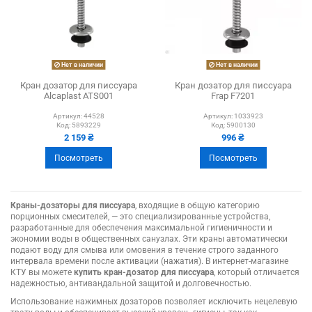
Нет в наличии
Нет в наличии
Кран дозатор для писсуара
Кран дозатор для писсуара
Alcaplast ATS001
Frap F7201
Артикул:
44528
Артикул:
1033923
Код:
5893229
Код:
5900130
2 159 ₴
996 ₴
Посмотреть
Посмотреть
Краны-дозаторы для писсуара
, входящие в общую категорию
порционных смесителей, — это специализированные устройства,
разработанные для обеспечения максимальной гигиеничности и
экономии воды в общественных санузлах. Эти краны автоматически
подают воду для смыва или омовения в течение строго заданного
интервала времени после активации (нажатия). В интернет-магазине
КТУ вы можете
купить кран-дозатор для писсуара
, который отличается
надежностью, антивандальной защитой и долговечностью.
Использование нажимных дозаторов позволяет исключить нецелевую