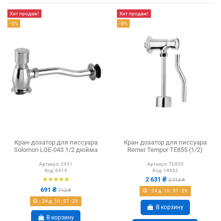
Хит продаж!
Хит продаж!
-3%
-3%
Кран-дозатор для писсуара
Кран дозатор для писсуара
Solomon LGE-043 1/2 дюйма
Remer Tempor TE855 (1/2)
Артикул:
2451
Артикул:
TE855
Код:
6414
Код:
14452
2 631 ₴
2 713 ₴
691 ₴
712 ₴
24
д.
10
:
57
:
28
24
д.
10
:
57
:
28
В корзину
В корзину