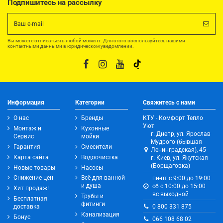
Подпишитесь на рассылку
Вы можете отписаться в любой момент. Для этого воспользуйтесь нашими
контактными данными в юридическом уведомлении.
Информация
Категории
Свяжитесь с нами
О нас
Бренды
КТУ - Комфорт Тепло
Уют
Монтаж и
Кухонные
г. Днепр, ул. Ярослав
Сервис
мойки
Мудрого (бывшая
Гарантия
Смесители
Ленинградская), 45
Карта сайта
Водоочистка
г. Киев, ул. Якутская
(Борщаговка)
Новые товары
Насосы
Снижение цен
Всё для ванной
пн-пт с 9:00 до 19:00
и душа
сб с 10:00 до 15:00
Хит продаж!
вс выходной
Трубы и
Бесплатная
фитинги
0 800 331 875
доставка
Канализация
Бонус
066 108 68 02