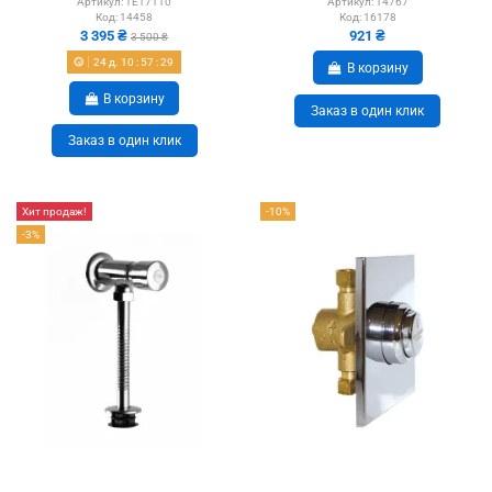
Артикул:
TE17110
Артикул:
14767
Код:
14458
Код:
16178
3 395 ₴
921 ₴
3 500 ₴
24
д.
10
:
57
:
28
В корзину
В корзину
Заказ в один клик
Заказ в один клик
Хит продаж!
-10%
-3%