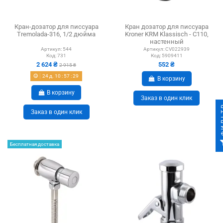
Кран-дозатор для писсуара
Кран дозатор для писсуара
Tremolada-316, 1/2 дюйма
Kroner KRM Klassisch - C110,
настенный
Артикул:
544
Артикул:
CV022939
Код:
731
Код:
5909411
2 624 ₴
552 ₴
2 915 ₴
24
д.
10
:
57
:
28
В корзину
В корзину
Заказ в один клик
ФИ
Заказ в один клик
Бесплатная доставка