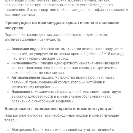
трату воды и обеспечивает высокий уровень гигиены, так как
пользователю не нужно повторно касаться устройства для его
отключения. Это стандартное требование для школ, офисов, вокзалов и
торговых центров.
Преимущества кранов-дозаторов: гигиена и экономия
ресурсов
Порционные краны для писсуаров обладают рядом важных
эксплуатационных преимуществ:
Экономия воды:
Клапан автоматически перекрывает воду через
короткий, регулируемый интервал времени (обычно 5–15 секунд),
что значительно снижает расход.
Гигиеничность:
Функция однократного нажатия минимизирует
контакт пользователя с поверхностью крана, что критически
важно в общественных местах.
Антивандальная защита:
Устройства имеют прочный, часто
латунный хромированный корпус, который устойчив к
физическому воздействию.
Надежность:
Механический дозирующий механизм гарантирует
высокую долговечность и минимальное обслуживание по
сравнению с сенсорными моделями.
Ассортимент: нажимные краны и комплектующие
Наш каталог включает все необходимые модели и сопутствующие
товары:
Материалы:
Краны из хромированной латуни, устойчивой к