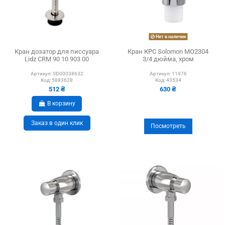
Нет в наличии
Кран дозатор для писсуара
Кран КРС Solomon MO2304
Lidz CRM 90 10 903 00
3/4 дюйма, хром
Артикул:
SD00038632
Артикул:
11976
Код:
5883628
Код:
43534
512 ₴
630 ₴
В корзину
Заказ в один клик
Посмотреть