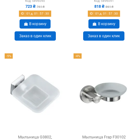
Код:
5896090
Код:
5896091
723 ₴
818 ₴
761 ₴
861 ₴
01
д.
01
:
57
:
29
01
д.
01
:
57
:
29
В корзину
В корзину
Заказ в один клик
Заказ в один клик
-5%
-4%
Мыльница G3802,
Мыльница Frap F30102