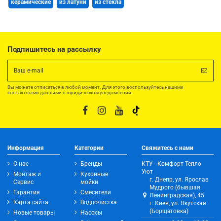
керамические
из латуни
из стекла
Подпишитесь на рассылку
Вы можете отписаться в любой момент. Для этого воспользуйтесь нашими
контактными данными в юридическом уведомлении.
Информация
Категории
Свяжитесь с нами
О нас
Бренды
КТУ - Комфорт Тепло
Уют
Монтаж и
Кухонные
г. Днепр, ул. Ярослав
Сервис
мойки
Мудрого (бывшая
Гарантия
Смесители
Ленинградская), 45
Карта сайта
Водоочистка
г. Киев, ул. Якутская
(Борщаговка)
Новые товары
Насосы