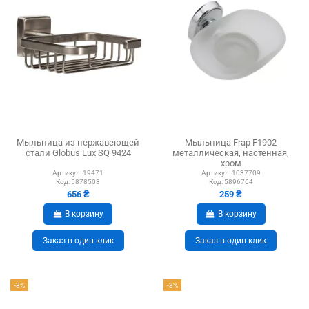
Мыльница из нержавеющей
Мыльница Frap F1902
стали Globus Lux SQ 9424
металлическая, настенная,
хром
Артикул:
19471
Артикул:
1037709
Код:
5878508
Код:
5896764
656 ₴
259 ₴
В корзину
В корзину
Заказ в один клик
Заказ в один клик
-3%
-3%