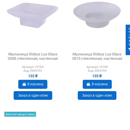
ФИ
Мыльница Globus Lux Glass
Мыльница Globus Lux Glass
0008 стеклянная, настенная
0015 стеклянная, настенная
Артикул:
19764
Артикул:
19766
Код:
5904703
Код:
5904704
122 ₴
123 ₴
В корзину
В корзину
Заказ в один клик
Заказ в один клик
Бесплатная доставка