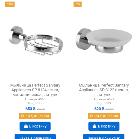
-10%
-7%
Мыльница Perfect Sanitary
Мыльница Perfect Sanitary
Appliances SP 8124 сетка,
Appliances SP 8122 стекло,
металлическая, латунь
латунь
Артикул:
4565
Артикул:
4571
Код:
5835
Код:
5833
653 ₴
620 ₴
726 ₴
667 ₴
23
д.
01
:
57
:
29
23
д.
01
:
57
:
29
В корзину
В корзину
Заказ в один клик
Заказ в один клик