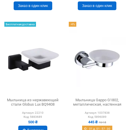
Заказ в один клик
Заказ в один клик
Бесплатная доставка
-4%
Мыльница из нержавеющей
Мыльница Gappo G1802,
стали Globus Lux BQ9408
металлическая, настенная
Артикул:
22210
Артикул:
1037838
Код:
5883689
Код:
5896089
500 ₴
445 ₴
464 ₴
01
д.
01
:
57
:
29