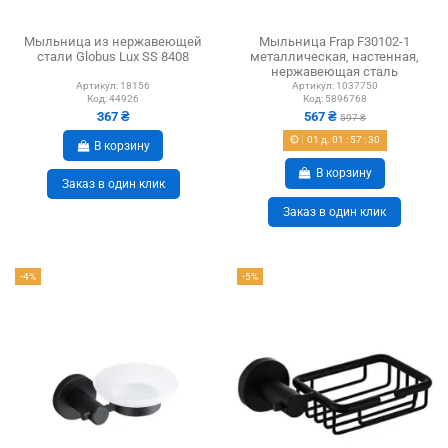
Мыльница из нержавеющей
Мыльница Frap F30102-1
стали Globus Lux SS 8408
металлическая, настенная,
нержавеющая сталь
Артикул:
18156
Артикул:
1037750
Код:
44926
Код:
5896768
367 ₴
567 ₴
597 ₴
01
д.
01
:
57
:
29
В корзину
В корзину
Заказ в один клик
Заказ в один клик
-4%
-5%