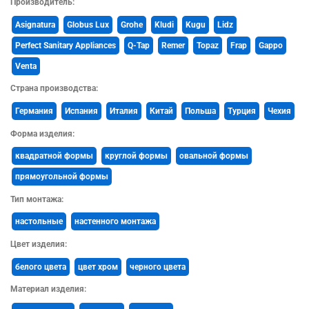
Производитель:
Asignatura
Globus Lux
Grohe
Kludi
Kugu
Lidz
Perfect Sanitary Appliances
Q-Tap
Remer
Topaz
Frap
Gappo
Venta
Страна производства:
Германия
Испания
Италия
Китай
Польша
Турция
Чехия
Форма изделия:
квадратной формы
круглой формы
овальной формы
прямоугольной формы
Тип монтажа:
наcтольные
настенного монтажа
Цвет изделия:
белого цвета
цвет хром
черного цвета
Материал изделия: