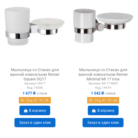
Мыльница со Стакан для
Мыльница со Стакан для
ванной комнатыом Remer
ванной комнатыом Remer
Square SQ17
Minimal MI 17 Inox
Артикул:
SQ17
Артикул:
MI 17 INOX
Код:
14508
Код:
14479
1 677 ₴
1 542 ₴
1 729 ₴
1 590 ₴
23
д.
01
:
57
:
29
23
д.
01
:
57
:
29
В корзину
В корзину
Заказ в один клик
Заказ в один клик