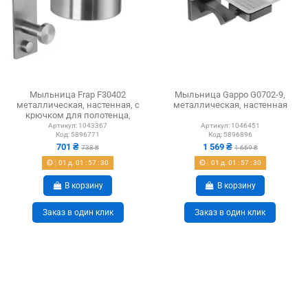
Мыльница Frap F30402
Мыльница Gappo G0702-9,
металлическая, настенная, с
металлическая, настенная
крючком для полотенца,
нержавеющая сталь
Артикул:
1043367
Артикул:
1046451
Код:
5896771
Код:
5896896
701 ₴
1 569 ₴
738 ₴
1 669 ₴
01
д.
01
:
57
:
29
01
д.
01
:
57
:
29
В корзину
В корзину
Заказ в один клик
Заказ в один клик