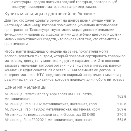
аксессуары нередко покрыты гладкой глазурью, повторяющей
текстуру природного материала, например, камня.
Купить мыльницы с доставкой по Украине
Для тех, кто хочет сделать ремонт на долгое время, лучше купить
настенную мыльницу, которая поможет рационально использовать
пространство. Также существуют мыльницы с дополнительными
функциями — например, с держателями для зубных щеток или других
мелких косметических средств, что понравится тем, кто стремится к
практичности.
Чтобы найти подходящую модель на сайте, покупатели могут
воспользоваться фильтром, который позволит сортировать товары по
материалу, цвету, типу монтажа и другим параметрам. Это позволит
заказать мыльницу, которая органично впишется в интерьер ванной
комнаты и будет сочетаться с остальными элементами декора. В
интернет-магазине КТУ представлен широкий ассортимент мыльниц
различных типов и дизайнов, которые подойдут для любого интерьера.
Цены на мыльницы
Мыльница Perfect Sanitary Appliances RM 1301 сетка,
162 ₴
металлическая
Мыльница Frap F1902 металлическая, настенная, хром
210 ₴
Мыльница Frap F1902-2 металлическая, настенная, хром
269 ₴
Мыльница из нержавеющей стали Globus Lux SS 8408
270 ₴
Мыльница Frap F30202-1 металлическая, настенная
554 ₴