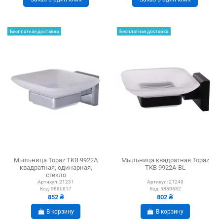
Бесплатная доставка
Бесплатная доставка
Мыльница Topaz TKB 9922A
Мыльница квадратная Topaz
квадратная, одинарная,
TKB 9922A-BL
стекло
Артикул:
21231
Артикул:
21249
Код:
5880817
Код:
5880832
852 ₴
802 ₴
В корзину
В корзину