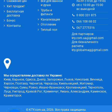
Снижение цен
Всё для ванной
пн-пт с 9:00 до 19:00
и душа
сб с 10:00 до 15:00
Хит продаж!
вс выходной
Трубы и
Бесплатная
фитинги
0 800 331 875
доставка
Канализация
Бонус
066 108 68 02
Отопление
Контакты
067 2775316
Теплый пол
Для партнеров:
kty.com.ua@gmail.com
Для безналичного
расчета:
kty.globalmag@gmail.com
Мы осуществляем доставку по Украине:
Киев, Харьков, Одесса, Днепр, Запорожье, Львов, Николаев, Винница,
Херсон, Полтава, Чернигов, Черкассы, Хмельницкий, Житомир,
Черновцы, Сумы, Ровно, Ивано-Франковск, Кропивницкий, Тернополь,
Луцк, Ужгород, Кривой Рог, Кременчуг, Умань, Александрия, Каменское,
Краматорск.
© KTY.com.ua, 2026. Все права защищены.