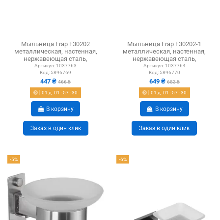
Мыльница Frap F30202
Мыльница Frap F30202-1
металлическая, настенная,
металлическая, настенная,
нержавеющая сталь,
нержавеющая сталь,
черный
черный
Артикул:
1037763
Артикул:
1037764
Код:
5896769
Код:
5896770
447 ₴
649 ₴
466 ₴
683 ₴
01
д.
01
:
57
:
29
01
д.
01
:
57
:
29
В корзину
В корзину
Заказ в один клик
Заказ в один клик
-5%
-6%