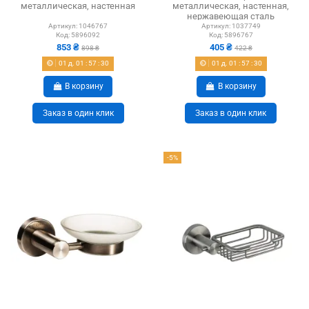
металлическая, настенная
металлическая, настенная,
нержавеющая сталь
Артикул:
1046767
Артикул:
1037749
Код:
5896092
Код:
5896767
853 ₴
405 ₴
898 ₴
422 ₴
01
д.
01
:
57
:
29
01
д.
01
:
57
:
29
В корзину
В корзину
Заказ в один клик
Заказ в один клик
-5%