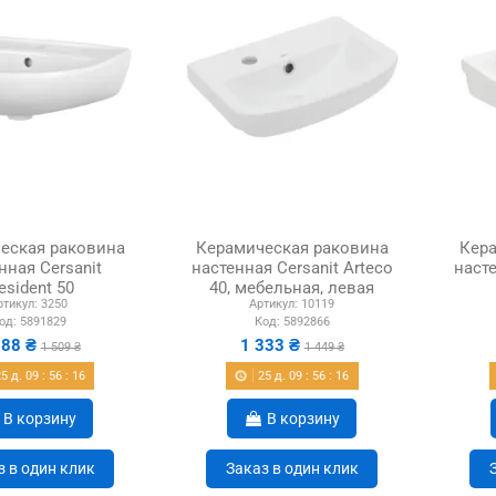
еская раковина
Керамическая раковина
Кера
нная Cersanit
настенная Cersanit Arteco
насте
esident 50
40, мебельная, левая
ртикул:
3250
Артикул:
10119
од:
5891829
Код:
5892866
388 ₴
1 333 ₴
1 509 ₴
1 449 ₴
25
д.
09
:
56
:
15
25
д.
09
:
56
:
15
В корзину
В корзину
з в один клик
Заказ в один клик