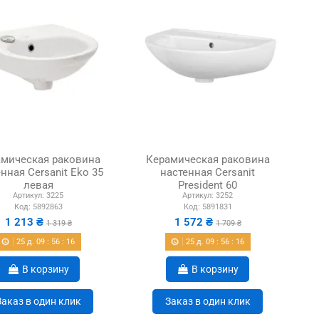
мическая раковина
Керамическая раковина
нная Cersanit Еko 35
настенная Cersanit
левая
President 60
Артикул:
3225
Артикул:
3252
Код:
5892863
Код:
5891831
1 213 ₴
1 572 ₴
1 319 ₴
1 709 ₴
25
д.
09
:
56
:
15
25
д.
09
:
56
:
15
В корзину
В корзину
Заказ в один клик
Заказ в один клик