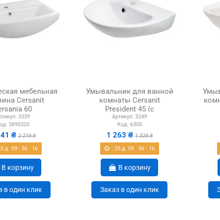
еская мебельная
Умывальник для ванной
Умыв
ина Cersanit
комнаты Cersanit
комн
ersania 60
President 45 (с
ртикул:
3339
Артикул:
3249
отверстием)
од:
5895320
Код:
6305
041 ₴
1 263 ₴
2 219 ₴
1 329 ₴
25
д.
09
:
56
:
15
25
д.
09
:
56
:
15
В корзину
В корзину
з в один клик
Заказ в один клик