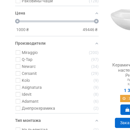
Раковины-чаши
128
Цена
1000
₴
49446
₴
Производители
Miraggio
200
Q-Tap
97
Керамич
Newarc
34
насте
Cersanit
29
Pr
А
Kolo
9
К
Asignatura
9
1 
Idevit
8
Adamant
6
Днепрокерамика
2
Тип монтажа
Зака
На пьедестал
1