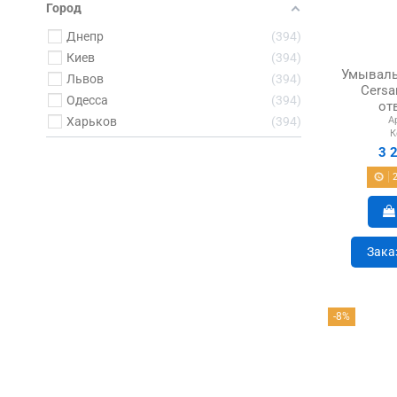
Город
Днепр
394
Киев
394
Умываль
Львов
394
Cersa
Одесса
394
от
А
Харьков
394
К
3 
Зака
-8%