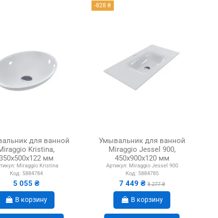
-828 ₴
альник для ванной
Умывальник для ванной
Miraggio Kristina,
Miraggio Jessel 900,
350х500х122 мм
450х900х120 мм
тикул:
Miraggio Kristina
Артикул:
Miraggio Jessel 900
Код:
5884784
Код:
5884785
5 055 ₴
7 449 ₴
8 277 ₴
В корзину
В корзину