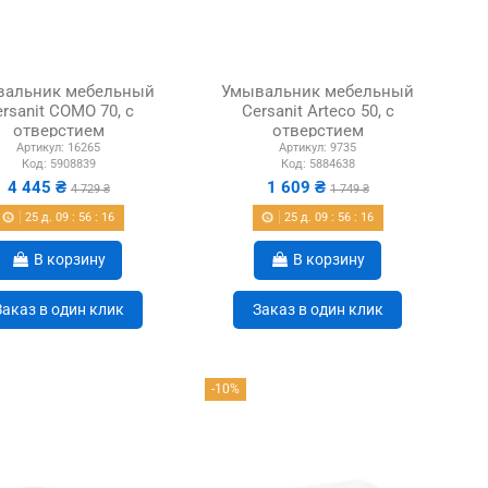
вальник мебельный
Умывальник мебельный
rsanit COMO 70, с
Cersanit Arteco 50, с
отверстием
отверстием
Артикул:
16265
Артикул:
9735
Код:
5908839
Код:
5884638
4 445 ₴
1 609 ₴
4 729 ₴
1 749 ₴
25
д.
09
:
56
:
15
25
д.
09
:
56
:
15
В корзину
В корзину
Заказ в один клик
Заказ в один клик
-10%