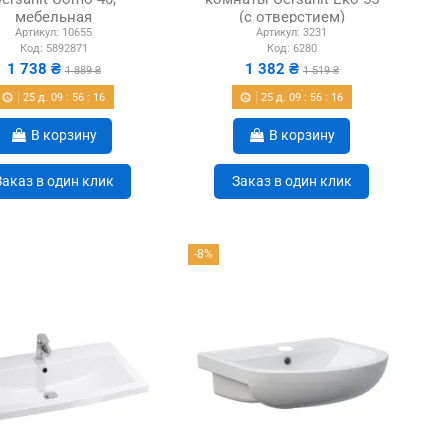
мебельная
(с отверстием)
Артикул:
10655
Артикул:
3231
Код:
5892871
Код:
6280
1 738 ₴
1 382 ₴
1 889 ₴
1 519 ₴
25
д.
09
:
56
:
15
25
д.
09
:
56
:
15
В корзину
В корзину
Заказ в один клик
Заказ в один клик
-8%