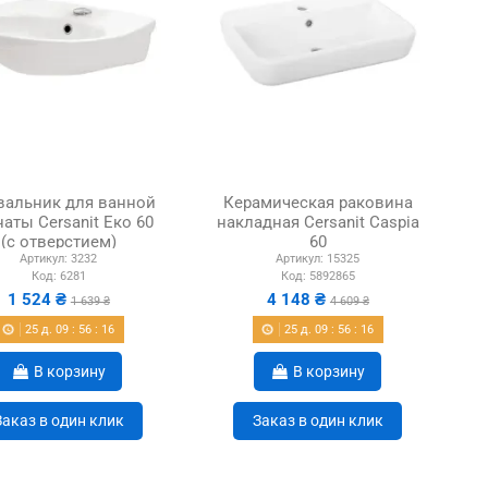
альник для ванной
Керамическая раковина
аты Cersanit Еко 60
накладная Cersanit Caspia
(с отверстием)
60
Артикул:
3232
Артикул:
15325
Код:
6281
Код:
5892865
1 524 ₴
4 148 ₴
1 639 ₴
4 609 ₴
25
д.
09
:
56
:
15
25
д.
09
:
56
:
15
В корзину
В корзину
Заказ в один клик
Заказ в один клик