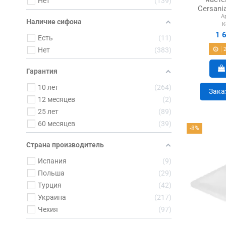
Нет
139
Cersani
А
Наличие сифона
К
1 
Есть
11
Нет
383
Гарантия
10 лет
264
Зака
12 месяцев
2
25 лет
89
60 месяцев
39
-8%
Страна производитель
Испания
9
Польша
29
Турция
42
Украина
217
Чехия
97