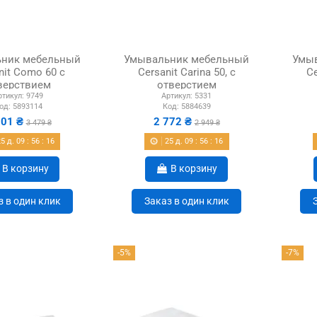
ник мебельный
Умывальник мебельный
Умы
nit Como 60 с
Cersanit Carina 50, с
Ce
верствием
отверстием
ртикул:
9749
Артикул:
5331
од:
5893114
Код:
5884639
201 ₴
2 772 ₴
3 479 ₴
2 949 ₴
25
д.
09
:
56
:
15
25
д.
09
:
56
:
15
В корзину
В корзину
з в один клик
Заказ в один клик
-5%
-7%