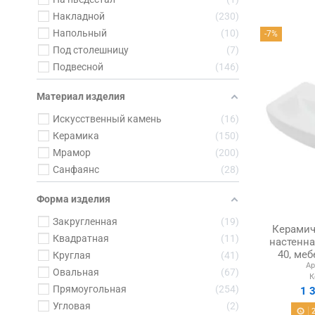
Накладной
230
Напольный
10
-7%
Под столешницу
7
Подвесной
146
Материал изделия
Искусственный камень
16
Керамика
150
Мрамор
200
Санфаянс
28
Форма изделия
Закругленная
19
Керамич
Квадратная
11
настенна
40, меб
Круглая
41
Ар
Овальная
67
К
Прямоугольная
254
1 
Угловая
2