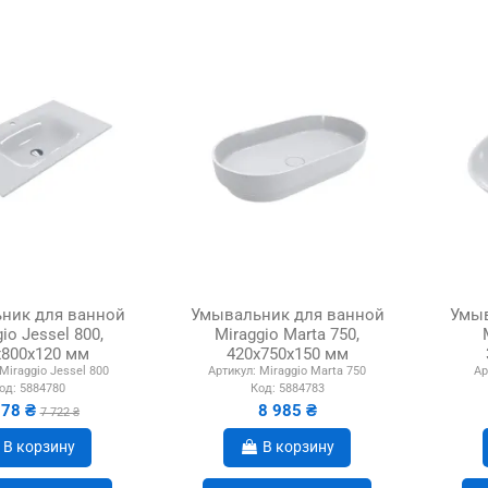
ник для ванной
Умывальник для ванной
Умыв
io Jessel 800,
Miraggio Marta 750,
х800х120 мм
420х750х150 мм
Miraggio Jessel 800
Артикул:
Miraggio Marta 750
Ар
од:
5884780
Код:
5884783
178 ₴
8 985 ₴
7 722 ₴
В корзину
В корзину