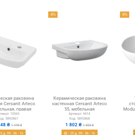
-8%
-8%
еская раковина
Керамическая раковина
я Cersanit Arteco
настенная Cersanit Arteco
ст
ельная, правая
55, мебельная
Modu
тикул:
10565
Артикул:
9414
од:
5892867
Код:
5892868
348 ₴
1 802 ₴
1 449 ₴
1 959 ₴
25
д.
09
:
56
:
15
25
д.
09
:
56
:
15