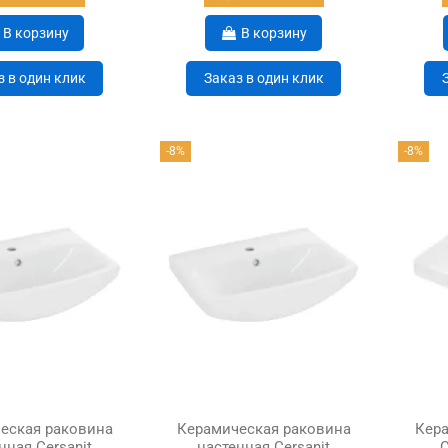
В корзину
В корзину
з в один клик
Заказ в один клик
-8%
-8%
еская раковина
Керамическая раковина
Кера
нная Cersanit
настенная Cersanit
C