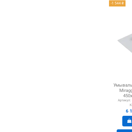
-1 544 ₴
Умываль
Miragg
450
Артикул:
К
6 