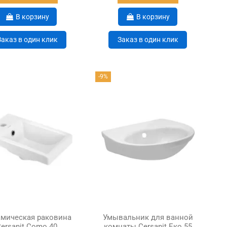
В корзину
В корзину
Заказ в один клик
Заказ в один клик
-9%
мическая раковина
Умывальник для ванной
ersanit Como 40,
комнаты Cersanit Еко 55