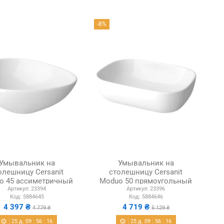
-8%
Умывальник на
Умывальник на
олешницу Cersanit
столешницу Cersanit
o 45 ассиметричный
Moduo 50 прямоугольный
Артикул:
23394
Артикул:
23396
Код:
5884645
Код:
5884646
4 397 ₴
4 719 ₴
4 779 ₴
5 129 ₴
25
д.
09
:
56
:
15
25
д.
09
:
56
:
15