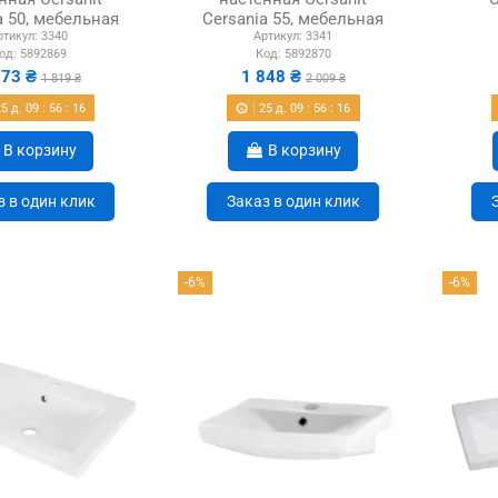
a 50, мебельная
Cersania 55, мебельная
ртикул:
3340
Артикул:
3341
од:
5892869
Код:
5892870
673 ₴
1 848 ₴
1 819 ₴
2 009 ₴
25
д.
09
:
56
:
15
25
д.
09
:
56
:
15
В корзину
В корзину
з в один клик
Заказ в один клик
-6%
-6%