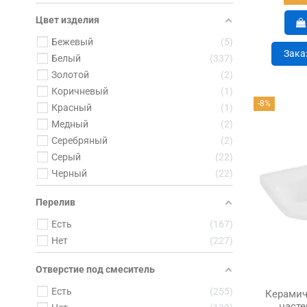
Цвет изделия
Бежевый
5
Зака
Белый
337
Золотой
2
Коричневый
1
-8%
Красный
1
Медный
2
Серебряный
2
Серый
22
Черный
22
Перелив
Есть
167
Нет
227
Отверстие под смеситель
Есть
255
Керамич
насте