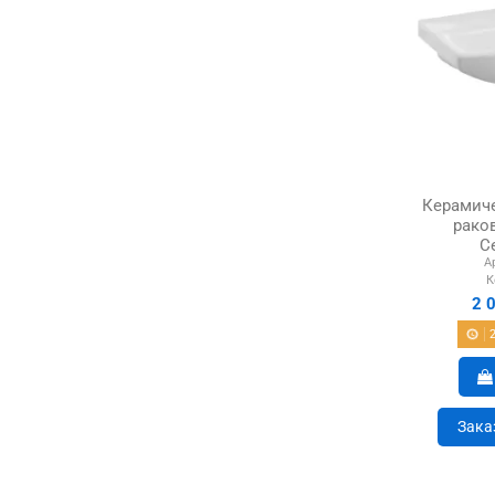
Керамич
раков
C
А
К
2 
Зака