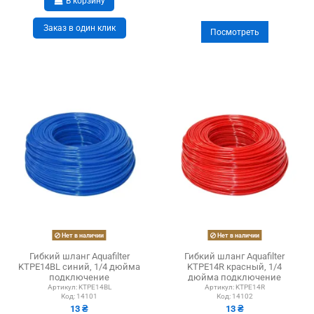
В корзину
Заказ в один клик
Посмотреть
Нет в наличии
Нет в наличии
Гибкий шланг Aquafilter
Гибкий шланг Aquafilter
KTPE14BL синий, 1/4 дюйма
KTPE14R красный, 1/4
подключение
дюйма подключение
Артикул:
KTPE14BL
Артикул:
KTPE14R
Код:
14101
Код:
14102
13 ₴
13 ₴