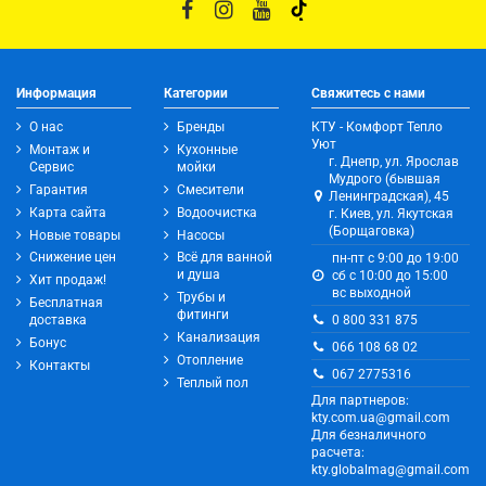
Информация
Категории
Свяжитесь с нами
О нас
Бренды
КТУ - Комфорт Тепло
Уют
Монтаж и
Кухонные
г. Днепр, ул. Ярослав
Сервис
мойки
Мудрого (бывшая
Гарантия
Смесители
Ленинградская), 45
Карта сайта
Водоочистка
г. Киев, ул. Якутская
(Борщаговка)
Новые товары
Насосы
Снижение цен
Всё для ванной
пн-пт с 9:00 до 19:00
и душа
сб с 10:00 до 15:00
Хит продаж!
вс выходной
Трубы и
Бесплатная
фитинги
0 800 331 875
доставка
Канализация
Бонус
066 108 68 02
Отопление
Контакты
067 2775316
Теплый пол
Для партнеров:
kty.com.ua@gmail.com
Для безналичного
расчета:
kty.globalmag@gmail.com