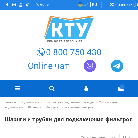
Сравнить (
0
)
Бонус
UK
RU
0 800 750 430
Online чат
0
Главная
Водоочистка
Комплектующие для очистки воды
Фитинги для
водоочистки
Шланги и трубки для подключения фильтров
Шланги и трубки для подключения фильтров
Сначала товары в наличии
11