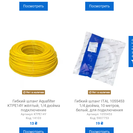
Посмотреть
Посмотреть
ФИ
Нет в наличии
Нет в наличии
Гибкий шланг Aquafilter
Гибкий шланг ITAL 1055453
KTPE14Y жёлтый, 1/4 дюйма
1/4 дюйма, 10 метров,
подключение
белый, для подключения
фильтра
Артикул:
KTPE14Y
Артикул:
1055453
Код:
14103
Код:
5907753
13 ₴
19 ₴
Посмотреть
Посмотреть