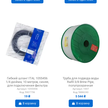
Гибкий шланг ITAL 1055456
Труба для подвода воды
1/4 дюйма, 10 метров, синяя,
Raifil 3/8 Brine Pipe,
для подключения фильтра
полупрозрачная
Артикул:
1055456
Артикул:
1697
Код:
5907756
Код:
5886243
19 ₴
5 544 ₴
В корзину
В корзину