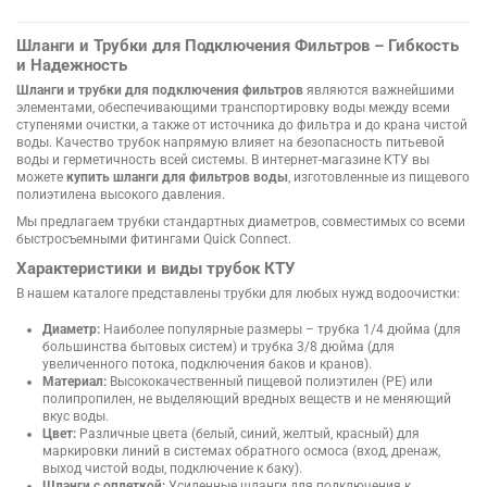
Шланги и Трубки для Подключения Фильтров – Гибкость
и Надежность
Шланги и трубки для подключения фильтров
являются важнейшими
элементами, обеспечивающими транспортировку воды между всеми
ступенями очистки, а также от источника до фильтра и до крана чистой
воды. Качество трубок напрямую влияет на безопасность питьевой
воды и герметичность всей системы. В интернет-магазине КТУ вы
можете
купить шланги для фильтров воды
, изготовленные из пищевого
полиэтилена высокого давления.
Мы предлагаем трубки стандартных диаметров, совместимых со всеми
быстросъемными фитингами Quick Connect.
Характеристики и виды трубок КТУ
В нашем каталоге представлены трубки для любых нужд водоочистки:
Диаметр:
Наиболее популярные размеры – трубка 1/4 дюйма (для
большинства бытовых систем) и трубка 3/8 дюйма (для
увеличенного потока, подключения баков и кранов).
Материал:
Высококачественный пищевой полиэтилен (PE) или
полипропилен, не выделяющий вредных веществ и не меняющий
вкус воды.
Цвет:
Различные цвета (белый, синий, желтый, красный) для
маркировки линий в системах обратного осмоса (вход, дренаж,
выход чистой воды, подключение к баку).
Шланги с оплеткой:
Усиленные шланги для подключения к