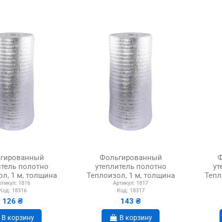
гированный
Фольгированный
Ф
итель полотно
утеплитель полотно
ут
л, 1 м, толщина
Теплоизол, 1 м, толщина
Тепл
ртикул:
1816
Артикул:
1817
4 мм
5 мм
Код:
18316
Код:
18317
126 ₴
143 ₴
В корзину
В корзину