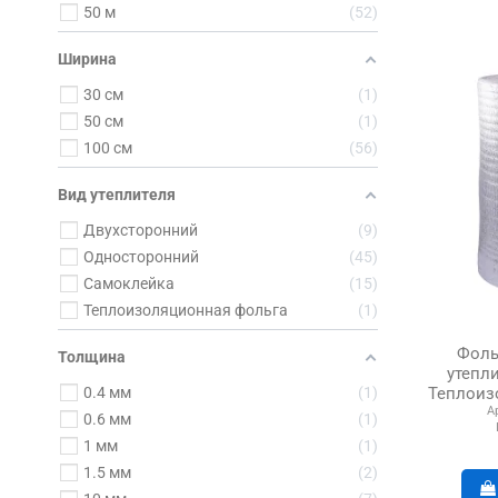
50 м
52
Ширина
30 см
1
50 см
1
100 см
56
Вид утеплителя
Двухсторонний
9
Односторонний
45
Самоклейка
15
Теплоизоляционная фольга
1
Фоль
Толщина
утепл
Теплоизо
0.4 мм
1
А
0.6 мм
1
1 мм
1
1.5 мм
2