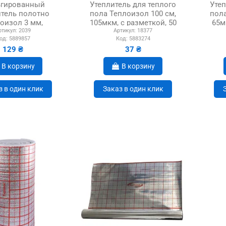
гированный
Утеплитель для теплого
Утеп
итель полотно
пола Теплоизол 100 см,
пола
оизол 3 мм,
105мкм, с разметкой, 50
65м
ртикул:
2039
Артикул:
18377
моклейка
метров
од:
5889857
Код:
5883274
129 ₴
37 ₴
В корзину
В корзину
з в один клик
Заказ в один клик