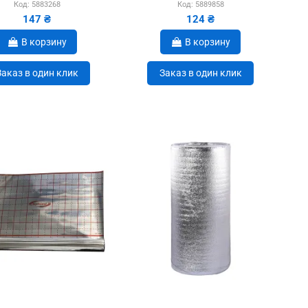
Код:
5883268
Код:
5889858
147 ₴
124 ₴
В корзину
В корзину
Заказ в один клик
Заказ в один клик