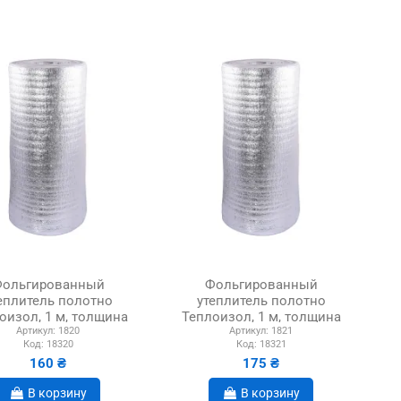
ольгированный
Фольгированный
еплитель полотно
утеплитель полотно
оизол, 1 м, толщина
Теплоизол, 1 м, толщина
Артикул:
1820
Артикул:
1821
8 мм
10 мм
Код:
18320
Код:
18321
160 ₴
175 ₴
В корзину
В корзину