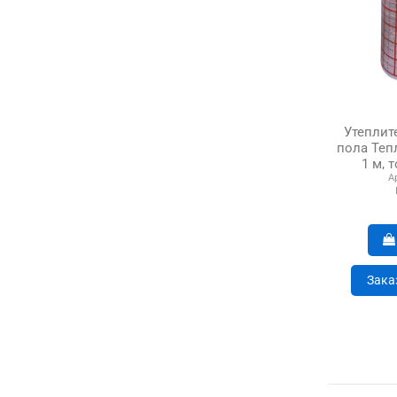
Утеплит
пола Теп
1 м, 
А
Зака