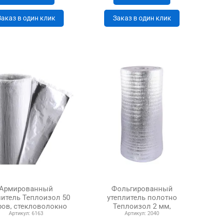
Заказ в один клик
Заказ в один клик
Армированный
Фольгированный
литель Теплоизол 50
утеплитель полотно
ров, стекловолокно
Теплоизол 2 мм,
Артикул:
6163
Артикул:
2040
самоклейка