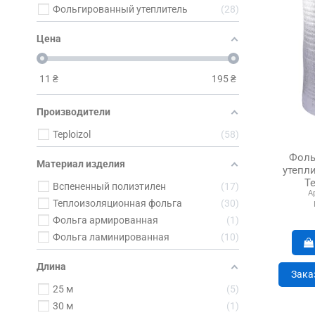
Фольгированный утеплитель
28
Цена
11
₴
195
₴
Производители
Teploizol
58
Фоль
Материал изделия
утепл
Т
Вспененный полиэтилен
17
А
двухс
Теплоизоляционная фольга
30
то
Фольга армированная
1
Фольга ламинированная
10
Длина
Зака
25 м
5
30 м
1