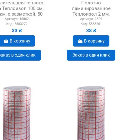
литель для теплого
Полотно
 Теплоизол 100 см,
ламинированное
км, с разметкой, 50
Теплоизол 2 мм,
Артикул:
16862
Артикул:
1829
метров
одностороннее
Код:
5883272
Код:
5883261
33 ₴
38 ₴
В корзину
В корзину
Заказ в один клик
Заказ в один клик