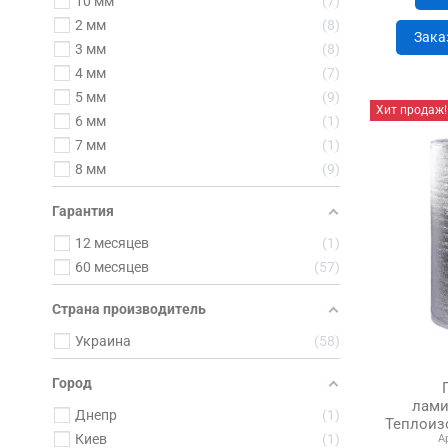
10 мм
7
2 мм
8
Зака
3 мм
8
4 мм
7
5 мм
9
Хит продаж!
6 мм
1
7 мм
1
8 мм
9
Гарантия
12 месяцев
1
60 месяцев
57
Страна производитель
Украина
58
Город
лами
Днепр
1
Теплоизо
Киев
1
А