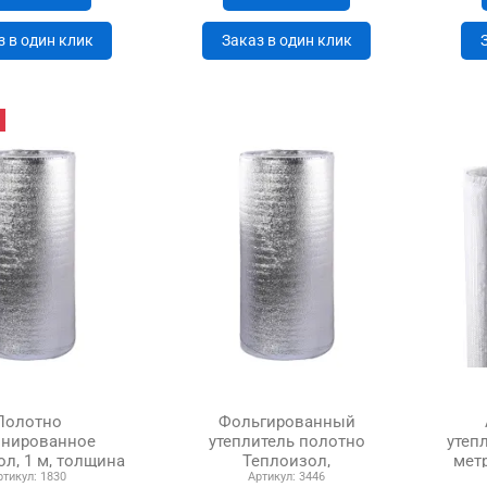
з в один клик
Заказ в один клик
Полотно
Фольгированный
нированное
утеплитель полотно
утеп
л, 1 м, толщина
Теплоизол,
мет
ртикул:
1830
Артикул:
3446
3 мм
двухстороннее, 1м,