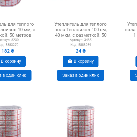
ель для теплого
Утеплитель для теплого
Утеп
лоизол 10 мм, с
пола Теплоизол 100 см,
пола 
кой, 50 метров
40 мкм, с разметкой, 50
1
ртикул:
8230
Артикул:
3435
метров
од:
5883270
Код:
5883269
182 ₴
24 ₴
В корзину
В корзину
з в один клик
Заказ в один клик