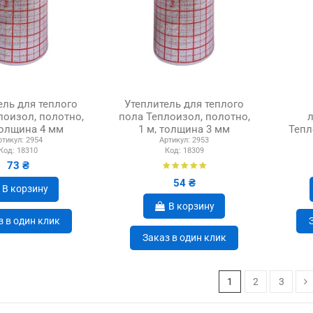
ель для теплого
Утеплитель для теплого
лоизол, полотно,
пола Теплоизол, полотно,
толщина 4 мм
1 м, толщина 3 мм
Тепл
ртикул:
2954
Артикул:
2953
Код:
18310
Код:
18309
73 ₴
54 ₴
В корзину
В корзину
з в один клик
Заказ в один клик
1
2
3