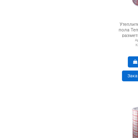
Утеплит
пола Теп
размет
А
К
Зака