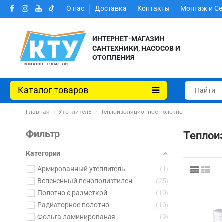
О нас
Доставка
Контакты
Монтаж и С
ИНТЕРНЕТ-МАГАЗИН
САНТЕХНИКИ, НАСОСОВ И
ОТОПЛЕНИЯ
Каталог товаров
Главная
Утеплитель
Теплоизоляционное полотно
Фильтр
Теплои
Категории
Армированный утеплитель
1
Вспененный пенополиэтилен
25
Полотно с разметкой
10
Радиаторное полотно
10
Фольга ламинированая
9