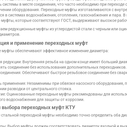
ь системы в месте соединения, что часто необходимо при переходе
чении оборудования. Переходные муфты изготавливаются с внутре
ся в системах водоснабжения, отопления, газоснабжения и пара. В
 муфты, которые соответствуют ГОСТ, выдерживают высокое рабоч
аем редукционные муфты из углеродистой стали с черным или оци
диаметров.
ция и применение переходных муфт
 муфты обеспечивают эффективное изменение диаметра:
 редукции: Внутренняя резьба на одном конце имеет больший диамет
ять соединение без использования дополнительных переходников.
соединения: Обеспечивают быстрое резьбовое соединение без свар
ь применения: Незаменимы при обвязке насосного оборудования, 
нии разводки от центрального стояка.
ие: Оцинкованные переходные муфты рекомендованы для использо
ого водоснабжения для защиты от коррозии.
 выбора переходных муфт КТУ
 стальной переходной муфты необходимо точно определить оба ди
ы: Выбор муфты должен соответствовать диаметру входной и выход