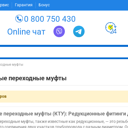
ервис
Гарантия
Бонус
0 800 750 430
Online чат
ходные муфты
ые переходные муфты
аров
 переходные муфты (КТУ): Редукционные фитинги 
ереходные муфты, также известные как редукционные, — это резьб
го соединения двух участков трубопровода с разным диаметром. 