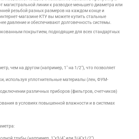
 от магистральной линии к разводке меньшего диаметра или
нней резьбой разных размеров на каждом конце и
 интернет-магазине КТУ вы можете купить стальные
ее давление и обеспечивают долговечность системы.
нкованным покрытием, подходящие для всех стандартных
р, чем на другом (например, 1" на 1/2"), что позволяет
ки, используя уплотнительные материалы (лен, ФУМ-
подключении различных приборов (фильтров, счетчиков)
вания в условиях повышенной влажности и в системах
аметра:
ной трубы (например, 1"x3/4" или 3/4"x1/2").