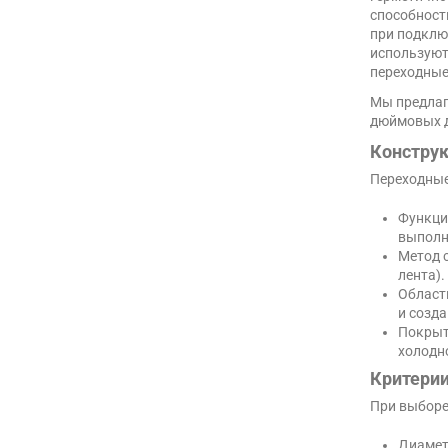
способност
при подклю
используют
переходные
Мы предлаг
дюймовых 
Конструк
Переходные
Функция
выполн
Метод 
лента).
Област
и созда
Покрыт
холодн
Критерии
При выборе
Диаметр