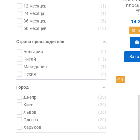
плоск
12 месяцев
1
Ар
24 месяца
1
К
36 месяцев
6
14 
60 месяцев
18
Страна производитель
Болгария
6
Зака
Китай
15
Македония
1
Чехия
4
-4%
Город
Днепр
26
Киев
26
Львов
26
Одесса
26
Харьков
26