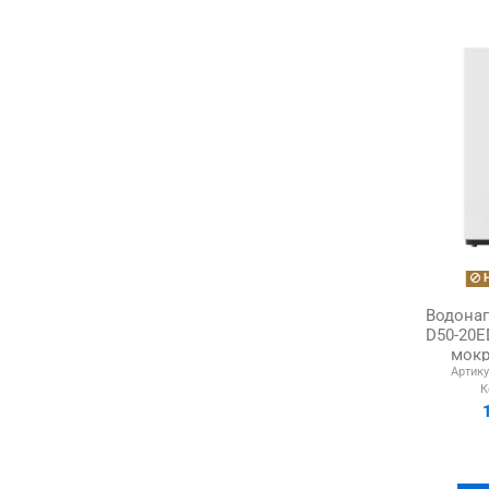
Н
Водонаг
D50-20E
мокр
Артику
К