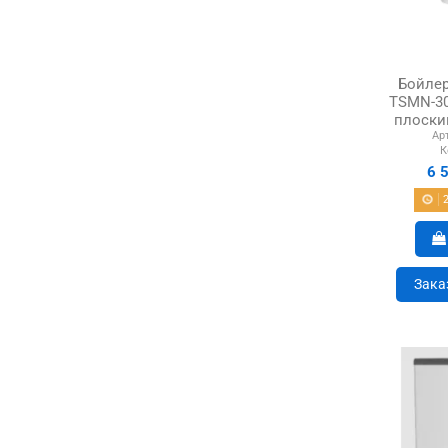
Бойлер 
TSMN-30-
плоски
Ар
К
6 
Зака