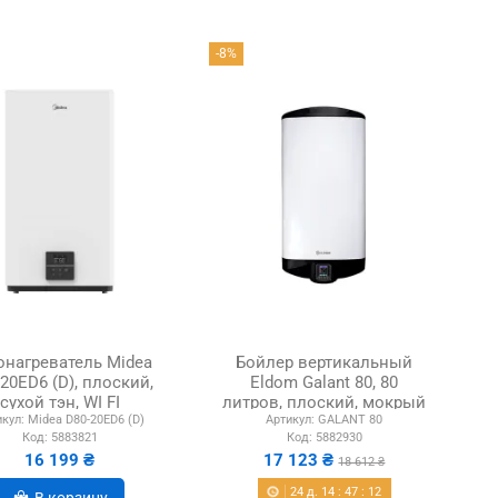
-8%
онагреватель Midea
Бойлер вертикальный
20ED6 (D), плоский,
Eldom Galant 80, 80
сухой тэн, WI FI
литров, плоский, мокрый
кул:
Midea D80-20ED6 (D)
Артикул:
GALANT 80
ТЭН
Код:
5883821
Код:
5882930
16 199 ₴
17 123 ₴
18 612 ₴
24
д.
14
:
47
:
11
В корзину