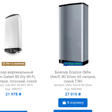
Нет в наличии
Под заказ
лер вертикальный
Бойлер Drazice Okhe
 Galant 80 Dry Wi-Fi,
One/E 80 Silver, 65 литров,
тров, плоский, сухой
сухой ТЭН
кул:
GALANT 80 DRY WI-FI
Артикул:
Okhe One/E 80 Silver
ТЭН
Код:
5882927
Код:
5882844
21 978 ₴
27 015 ₴
В корзину