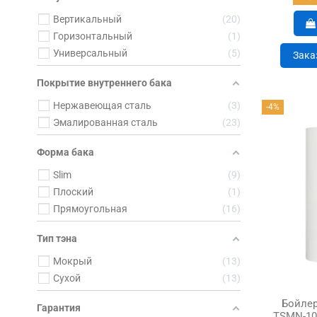
Вертикальный
20
Горизонтальный
1
Универсальный
5
Зака
Покрытие внутреннего бака
Нержавеющая сталь
3
-4%
Эмалированная сталь
23
Форма бака
Slim
9
Плоский
1
Прямоугольная
16
Тип тэна
Мокрый
13
Сухой
13
Бойлер 
Гарантия
TSMN-100