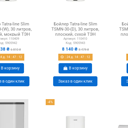
Tatra-line Slim
Бойлер Tatra-line Slim
Бой
(W), 30 литров,
TSMN-30-(D), 30 литров,
TSMN
й, мокрый ТЭН
плоский, сухой ТЭН
пло
тикул:
110409
Артикул:
110410
од:
5905942
Код:
5905943
538 ₴
8 140 ₴
6 810 ₴
8 479 ₴
24
д.
14
:
47
:
11
24
д.
14
:
47
:
11
В корзину
В корзину
з в один клик
Заказ в один клик
-4%