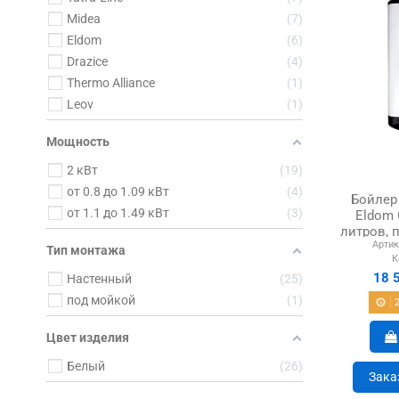
Midea
7
Eldom
6
Drazice
4
Thermo Alliance
1
Leov
1
Мощность
2 кВт
19
от 0.8 до 1.09 кВт
4
Бойлер
от 1.1 до 1.49 кВт
3
Eldom 
литров, 
Артик
Тип монтажа
К
18 
Настенный
25
под мойкой
1
Цвет изделия
Белый
26
Зака