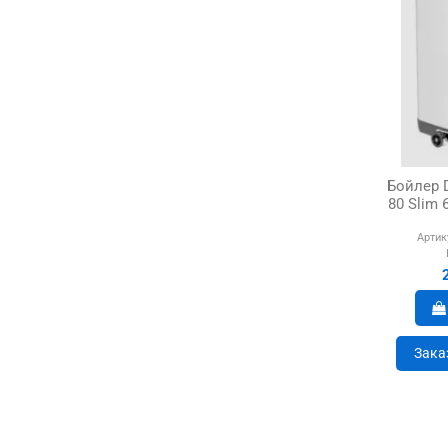
Бойлер D
80 Slim 
Артик
Зака