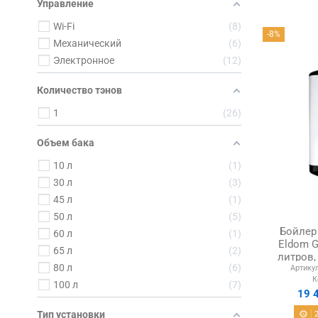
Управление
Wi-Fi
8
-8%
Механический
6
Электронное
12
Количество тэнов
1
26
Объем бака
10 л
1
30 л
3
45 л
1
50 л
5
Бойлер
60 л
1
Eldom G
65 л
2
литров,
80 л
6
Артикул
К
100 л
7
19 
Тип установки