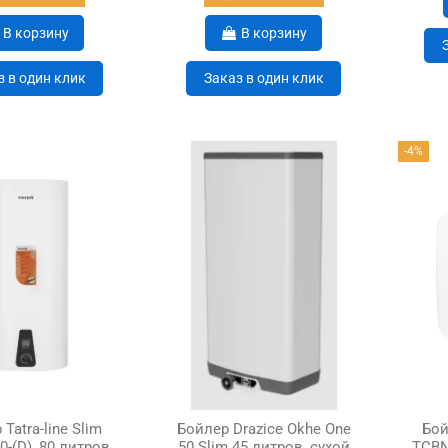
В корзину
В корзину
з в один клик
Заказ в один клик
-4%
Tatra-line Slim
Бойлер Drazice Okhe One
Бой
-(D), 80 литров,
50 Slim 45 литров, сухой
TСBN