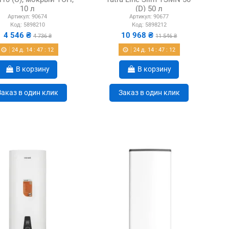
10 л
(D) 50 л
Артикул:
90674
Артикул:
90677
Код:
5898210
Код:
5898212
4 546 ₴
10 968 ₴
4 736 ₴
11 546 ₴
24
д.
14
:
47
:
11
24
д.
14
:
47
:
11
В корзину
В корзину
Заказ в один клик
Заказ в один клик