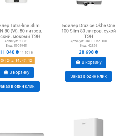
лер Tatra-line Slim
Бойлер Drazice Okhe One
-80-(W), 80 литров,
100 Slim 80 литров, сухой
ский, мокрый ТЭН
ТЭН
Артикул:
90681
Артикул:
OKHE One 100
Код:
5905945
Код:
42826
11 040 ₴
28 698 ₴
11 501 ₴
24
д.
14
:
47
:
11
В корзину
В корзину
Заказ в один клик
Заказ в один клик