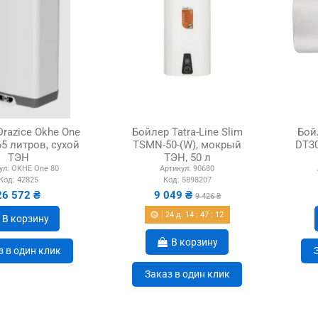
razice Okhe One
Бойлер Tatra-Line Slim
Бой
65 литров, сухой
TSMN-50-(W), мокрый
DT30
ТЭН
ТЭН, 50 л
ул:
OKHE One 80
Артикул:
90680
Код:
42825
Код:
5898207
26 572 ₴
9 049 ₴
9 426 ₴
24
д.
14
:
47
:
11
В корзину
В корзину
з в один клик
Заказ в один клик