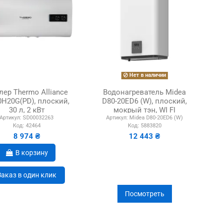
Нет в наличии
лер Thermo Alliance
Водонагреватель Midea
H20G(PD), плоский,
D80-20ED6 (W), плоский,
30 л, 2 кВт
мокрый тэн, WI FI
Артикул:
SD00032263
Артикул:
Midea D80-20ED6 (W)
Код:
42464
Код:
5883820
8 974 ₴
12 443 ₴
В корзину
Заказ в один клик
Посмотреть