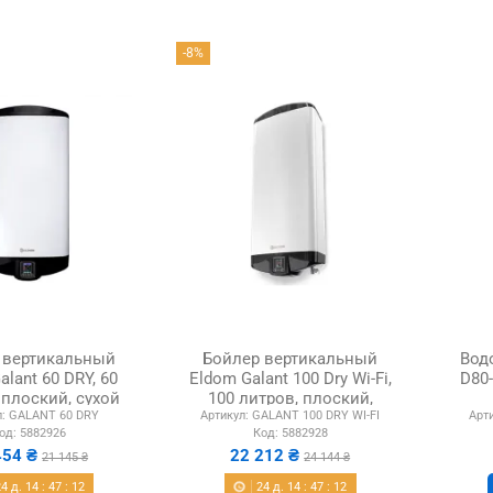
-8%
 вертикальный
Бойлер вертикальный
Вод
alant 60 DRY, 60
Eldom Galant 100 Dry Wi-Fi,
D80-
 плоский, сухой
100 литров, плоский,
:
GALANT 60 DRY
Артикул:
GALANT 100 DRY WI-FI
Арти
ТЭН
сухой ТЭН
од:
5882926
Код:
5882928
454 ₴
22 212 ₴
21 145 ₴
24 144 ₴
24
д.
14
:
47
:
11
24
д.
14
:
47
:
11