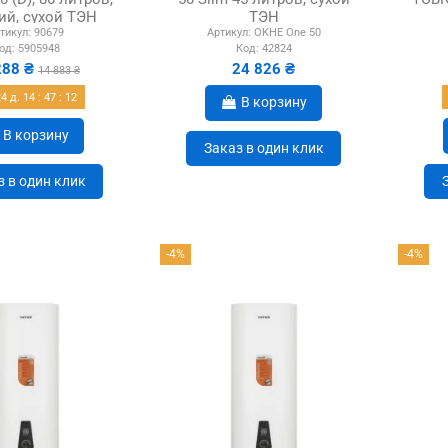
ий, сухой ТЭН
ТЭН
тикул:
90679
Артикул:
OKHE One 50
од:
5905948
Код:
42824
288 ₴
24 826 ₴
14 883 ₴
24
д.
14
:
47
:
11
В корзину
В корзину
Заказ в один клик
з в один клик
-4%
-4%