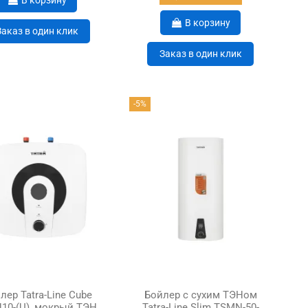
В корзину
Заказ в один клик
Заказ в один клик
-5%
лер Tatra-Line Cube
Бойлер с сухим ТЭНом
10-(U), мокрый ТЭН,
Tatra-Line Slim TSMN-50-