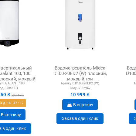
 вертикальный
Водонагреватель Midea
Вод
Galant 100, 100
D100-20ED2 (W) плоский,
D100
плоский, мокрый
мокрый тэн
ул:
GALANT 100
Артикул:
D100-20ED2 (W)
А
ТЭН
од:
5882931
Код:
5882942
550 ₴
10 999 ₴
20 163 ₴
24
д.
14
:
47
:
11
В корзину
В корзину
Заказ в один клик
з в один клик