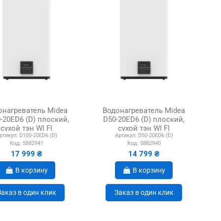
онагреватель Midea
Водонагреватель Midea
-20ED6 (D) плоский,
D50-20ED6 (D) плоский,
сухой тэн WI FI
сухой тэн WI FI
ртикул:
D100-20ED6 (D)
Артикул:
D50-20ED6 (D)
Код:
5882941
Код:
5882940
17 999 ₴
14 799 ₴
В корзину
В корзину
Заказ в один клик
Заказ в один клик