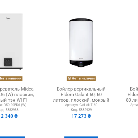
ет в наличии
Нет в наличии
реватель Midea
Бойлер вертикальный
Бой
D6 (W) плоский,
Eldom Galant 60, 60
Eldom
ый тэн WI FI
литров, плоский, мокрый
80 ли
л:
D50-20ED6 (W)
Артикул:
GALANT 60
Арти
ТЭН
од:
5882938
Код:
5882929
12 340 ₴
17 273 ₴