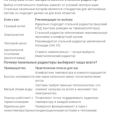
Выбор отопительного прибора зависит от условий эксплуатации.
Стальные панельные батареи являются стандартом для автономных
систем, но подходят далеко не для всех объектов:
Если у вас:
Рекомендация по выбору
Идеально подходит стальной радиатор (высокий
Газовый котел
КПД, быстрая реакция на терморегуляторы)
Стальной радиатор обеспечивает максимальную
Электрокотел
экономию и комфортный нагрев
Рекомендуется стальной радиатор увеличенной
Тепловой насос
площади (тип 33)
Центральное
Ставить нежелательно — лучше выбрать
отопление
биметаллический радиатор
(многоэтажка)
Почему панельные радиаторы выбирают чаще всего?
Преимущество
Практическая польза для вас
Комфортная температура в комнате ощущается
Быстро нагреваются
уже через несколько минут после включения
котла.
Система требует меньше теплоносителя, что
Малый объем воды
снижает нагрузку на котел и экономит газ/
электричество.
Хорошо работают с
Позволяют точно поддерживать заданную
термоголовками
температуру в каждой комнате.
Идеальны для
Прекрасно функционируют в паре с
низкотемпературных
конденсационными котлами и тепловыми