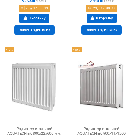
2 694 ₴
2 314 ₴
2 993 ₴
2 571 ₴
23
д.
17
:
00
:
12
23
д.
17
:
00
:
12
В корзину
В корзину
Заказ в один клик
Заказ в один клик
-10%
-10%
Радиатор стальной
Радиатор стальной
AQUATECHnik 300x22x600 мм,
AQUATECHnik 500x11x1200