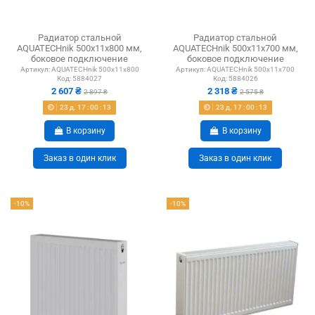
Радиатор стальной
Радиатор стальной
AQUATECHnik 500x11x800 мм,
AQUATECHnik 500x11x700 мм,
боковое подключение
боковое подключение
Артикул:
AQUATECHnik 500x11x800
Артикул:
AQUATECHnik 500x11x700
Код:
5884027
Код:
5884026
2 607 ₴
2 318 ₴
2 897 ₴
2 575 ₴
23
д.
17
:
00
:
12
23
д.
17
:
00
:
12
В корзину
В корзину
Заказ в один клик
Заказ в один клик
-10%
-10%