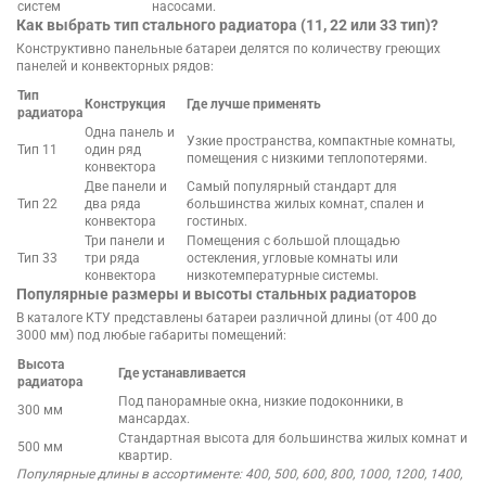
систем
насосами.
Как выбрать тип стального радиатора (11, 22 или 33 тип)?
Конструктивно панельные батареи делятся по количеству греющих
панелей и конвекторных рядов:
Тип
Конструкция
Где лучше применять
радиатора
Одна панель и
Узкие пространства, компактные комнаты,
Тип 11
один ряд
помещения с низкими теплопотерями.
конвектора
Две панели и
Самый популярный стандарт для
Тип 22
два ряда
большинства жилых комнат, спален и
конвектора
гостиных.
Три панели и
Помещения с большой площадью
Тип 33
три ряда
остекления, угловые комнаты или
конвектора
низкотемпературные системы.
Популярные размеры и высоты стальных радиаторов
В каталоге КТУ представлены батареи различной длины (от 400 до
3000 мм) под любые габариты помещений:
Высота
Где устанавливается
радиатора
Под панорамные окна, низкие подоконники, в
300 мм
мансардах.
Стандартная высота для большинства жилых комнат и
500 мм
квартир.
Популярные длины в ассортименте: 400, 500, 600, 800, 1000, 1200, 1400,