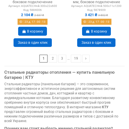
боковое подключение
мм, боковое подключение
Артикул:
AQUATECHnik 300x22x600
Артикул:
AQUATECHnik 500x11x1200
Код:
5884006
Код:
5878909
2 104 ₴
3 421 ₴
2 337 ₴
3 802 ₴
23
д.
17
:
00
:
12
23
д.
17
:
00
:
12
В корзину
В корзину
Заказ в один клик
Заказ в один клик
1
2
3
…
19
Стальные радиаторы отопления — купить панельную
батарею | КТУ
Стальные радиаторы (панельные батареи) — это современное,
энергоэффективное и эстетичное решение для автономных систем
отопления частных домов, дач, коттеджей и квартир с
индивидуальными котлами. Благодаря развитому конвективному
оребрению внутри корпуса они обеспечивают быстрый прогрев
помещений и отличную теплоотдачу. В интернет-магазине
КТУ
представлен огромный выбор стальных радиаторов с боковым и
нижним подключением различных размеров и типов с доставкой по
всей Украине.
Почему вам стоит выбрать именно стальной радиатор?