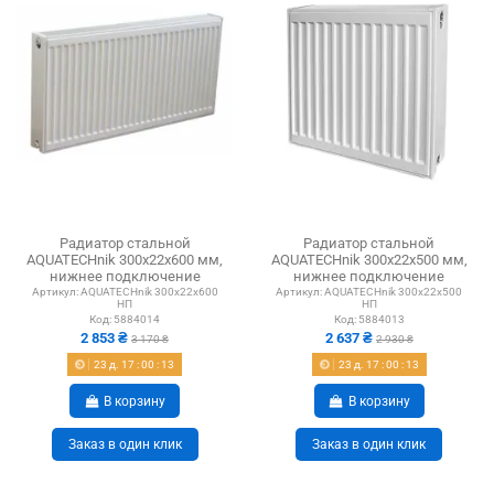
Радиатор стальной
Радиатор стальной
AQUATECHnik 300x22x600 мм,
AQUATECHnik 300x22x500 мм,
нижнее подключение
нижнее подключение
Артикул:
AQUATECHnik 300x22x600
Артикул:
AQUATECHnik 300x22x500
НП
НП
Код:
5884014
Код:
5884013
2 853 ₴
2 637 ₴
3 170 ₴
2 930 ₴
23
д.
17
:
00
:
12
23
д.
17
:
00
:
12
В корзину
В корзину
Заказ в один клик
Заказ в один клик