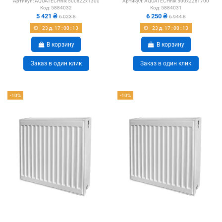
Артикул:
AQUATECHnik 500x22x1300
Артикул:
AQUATECHnik 500x22x1700
Код:
5884032
Код:
5884031
5 421 ₴
6 250 ₴
6 023 ₴
6 944 ₴
23
д.
17
:
00
:
12
23
д.
17
:
00
:
12
В корзину
В корзину
Заказ в один клик
Заказ в один клик
-10%
-10%