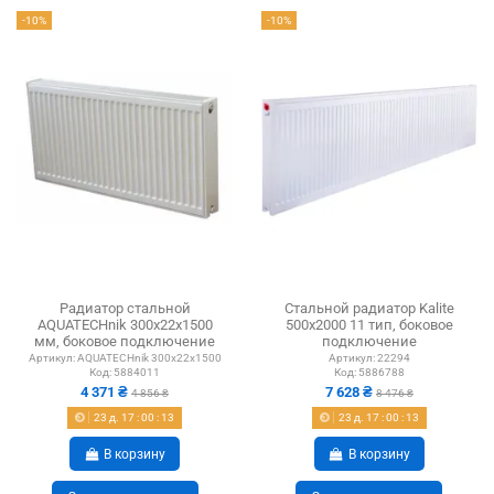
-10%
-10%
Радиатор стальной
Стальной радиатор Kalite
AQUATECHnik 300x22x1500
500х2000 11 тип, боковое
мм, боковое подключение
подключение
Артикул:
AQUATECHnik 300x22x1500
Артикул:
22294
Код:
5884011
Код:
5886788
4 371 ₴
7 628 ₴
4 856 ₴
8 476 ₴
23
д.
17
:
00
:
12
23
д.
17
:
00
:
12
В корзину
В корзину