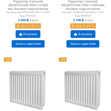
Радиатор стальной
Радиатор стальной
AQUATECHnik 500x11x1000
AQUATECHnik 500x11x900 мм,
мм, боковое подключение
боковое подключение
Артикул:
AQUATECHnik 500x11x1000
Артикул:
AQUATECHnik 500x11x900
Код:
5884029
Код:
5884028
2 990 ₴
2 798 ₴
3 322 ₴
3 109 ₴
23
д.
17
:
00
:
12
23
д.
17
:
00
:
12
В корзину
В корзину
Заказ в один клик
Заказ в один клик
-10%
-10%