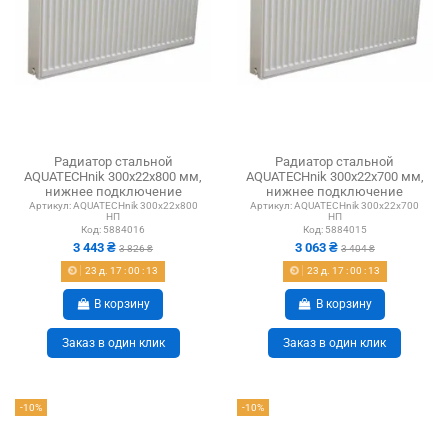
Радиатор стальной
Радиатор стальной
AQUATECHnik 300x22x800 мм,
AQUATECHnik 300x22x700 мм,
нижнее подключение
нижнее подключение
Артикул:
AQUATECHnik 300x22x800
Артикул:
AQUATECHnik 300x22x700
НП
НП
Код:
5884016
Код:
5884015
3 443 ₴
3 063 ₴
3 826 ₴
3 404 ₴
23
д.
17
:
00
:
12
23
д.
17
:
00
:
12
В корзину
В корзину
Заказ в один клик
Заказ в один клик
-10%
-10%