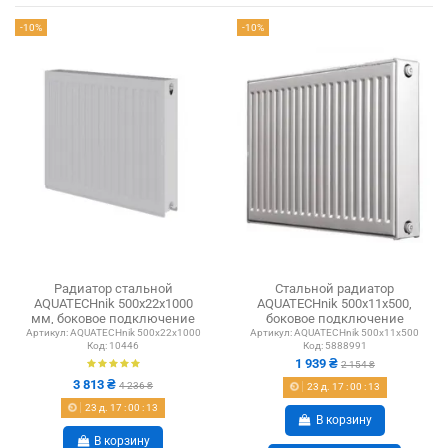
-10%
-10%
Радиатор стальной
Стальной радиатор
AQUATECHnik 500x22x1000
AQUATECHnik 500х11х500,
мм, боковое подключение
боковое подключение
Артикул:
AQUATECHnik 500x22x1000
Артикул:
AQUATECHnik 500х11х500
Код:
10446
Код:
5888991
1 939 ₴
2 154 ₴
3 813 ₴
4 236 ₴
23
д.
17
:
00
:
12
23
д.
17
:
00
:
12
В корзину
В корзину