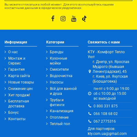
Вы можете отписаться в любой момент. Для этого воспользуйтесь нашими
контактными данными в юридическом уведомлении.
Информация
Категории
Свяжитесь с нами
О нас
Бренды
КТУ - Комфорт Тепло
Уют
Монтаж и
Кухонные
г. Днепр, ул. Ярослав
Сервис
мойки
Мудрого (бывшая
Гарантия
Смесители
Ленинградская), 45
Карта сайта
Водоочистка
г. Киев, ул. Якутская
(Борщаговка)
Новые товары
Насосы
Снижение цен
Всё для ванной
пн-пт с 9:00 до 19:00
и душа
сб с 10:00 до 15:00
Хит продаж!
вс выходной
Трубы и
Бесплатная
фитинги
0 800 331 875
доставка
Канализация
Бонус
066 108 68 02
Отопление
Контакты
067 2775316
Теплый пол
Для партнеров:
kty.com.ua@gmail.com