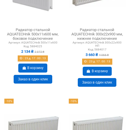
Радиатор стальной
Радиатор стальной
AQUATECHnik 500x11x600 мм,
AQUATECHnik 300x22x900 мм,
боковое подключение
нижнее подключение
Артикул:
AQUATECHnik 500x11x600
Артикул:
AQUATECHnik 300x22x900
НП
Код:
5884025
Код:
5884017
2 134 ₴
2 372 ₴
3 660 ₴
4 066 ₴
23
д.
17
:
00
:
12
23
д.
17
:
00
:
12
В корзину
В корзину
Заказ в один клик
Заказ в один клик
-10%
-10%