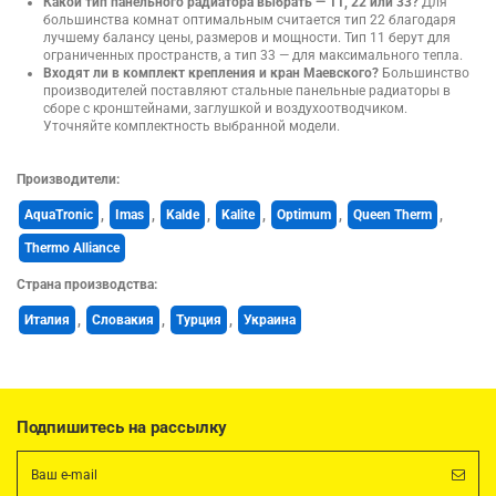
Какой тип панельного радиатора выбрать — 11, 22 или 33?
Для
большинства комнат оптимальным считается тип 22 благодаря
лучшему балансу цены, размеров и мощности. Тип 11 берут для
ограниченных пространств, а тип 33 — для максимального тепла.
Входят ли в комплект крепления и кран Маевского?
Большинство
производителей поставляют стальные панельные радиаторы в
сборе с кронштейнами, заглушкой и воздухоотводчиком.
Уточняйте комплектность выбранной модели.
Производители:
AquaTronic
,
Imas
,
Kalde
,
Kalite
,
Optimum
,
Queen Therm
,
Thermo Alliance
Страна производства:
Италия
,
Словакия
,
Турция
,
Украина
Подпишитесь на рассылку