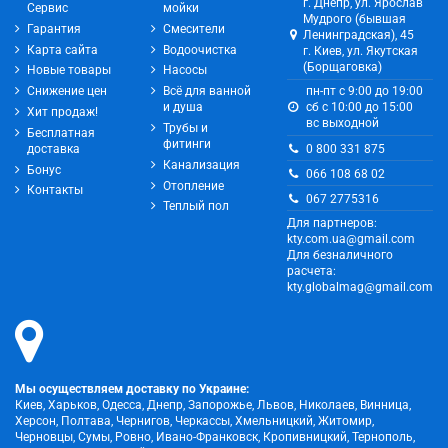
г. Днепр, ул. Ярослав
Сервис
мойки
Мудрого (бывшая
Гарантия
Смесители
Ленинградская), 45
Карта сайта
Водоочистка
г. Киев, ул. Якутская
(Борщаговка)
Новые товары
Насосы
Снижение цен
Всё для ванной
пн-пт с 9:00 до 19:00
и душа
сб с 10:00 до 15:00
Хит продаж!
вс выходной
Трубы и
Бесплатная
фитинги
0 800 331 875
доставка
Канализация
Бонус
066 108 68 02
Отопление
Контакты
067 2775316
Теплый пол
Для партнеров:
kty.com.ua@gmail.com
Для безналичного
расчета:
kty.globalmag@gmail.com
Мы осуществляем доставку по Украине:
Киев, Харьков, Одесса, Днепр, Запорожье, Львов, Николаев, Винница,
Херсон, Полтава, Чернигов, Черкассы, Хмельницкий, Житомир,
Черновцы, Сумы, Ровно, Ивано-Франковск, Кропивницкий, Тернополь,