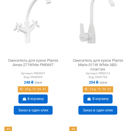
Смеситель для кухни Plamix
Смеситель для кухни Plamix
Amax-271White PM0697
Mario-011W White ABS-
пластик
Артикул:
PM0697
Артикул:
PM0014
Код:
5908909
Код:
5900700
248 ₴
254 ₴
258 ₴
265 ₴
25
д.
15
:
54
:
30
25
д.
15
:
54
:
30
В корзину
В корзину
Заказ в один клик
Заказ в один клик
-4%
-4%