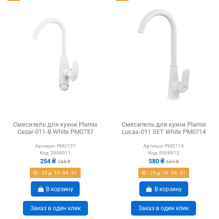
Смеситель для кухни Plamix
Смеситель для кухни Plamix
Cezar-011-B White PM0737
Lucas-011 SET White PM0714
Артикул:
PM0737
Артикул:
PM0714
Код:
5908911
Код:
5908912
254 ₴
580 ₴
265 ₴
604 ₴
25
д.
15
:
54
:
30
25
д.
15
:
54
:
30
В корзину
В корзину
Заказ в один клик
Заказ в один клик