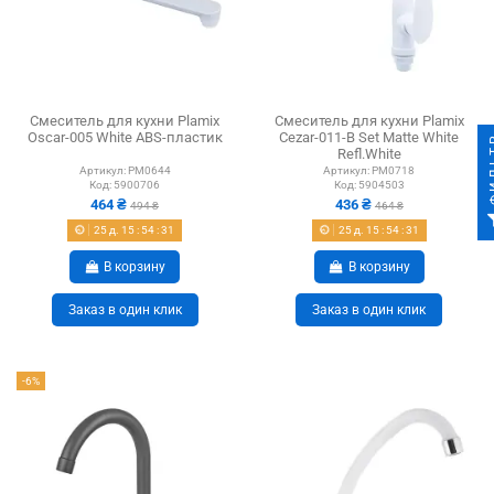
Смеситель для кухни Plamix
Смеситель для кухни Plamix
Oscar-005 White ABS-пластик
Cezar-011-B Set Matte White
ФИ
Refl.White
Артикул:
PM0644
Артикул:
PM0718
Код:
5900706
Код:
5904503
464 ₴
436 ₴
494 ₴
464 ₴
25
д.
15
:
54
:
30
25
д.
15
:
54
:
30
В корзину
В корзину
Заказ в один клик
Заказ в один клик
-6%