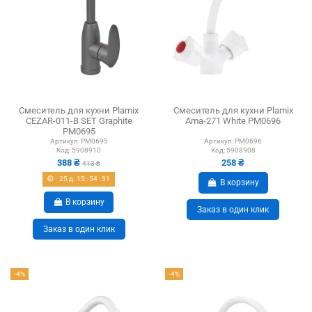
Смеситель для кухни Plamix
Смеситель для кухни Plamix
CEZAR-011-B SET Graphite
Ama-271 White PM0696
PM0695
Артикул:
PM0695
Артикул:
PM0696
Код:
5908910
Код:
5908908
388 ₴
258 ₴
413 ₴
25
д.
15
:
54
:
30
В корзину
В корзину
Заказ в один клик
Заказ в один клик
-4%
-4%