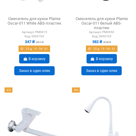
Смеситель для кухни Plamix
Смеситель для кухни Plamix
Oscar-011 White ABS-пластик
Oscar-011 белый ABS-
пластик
Артикул:
PM0615
Артикул:
PM0650
Код:
5900704
Код:
5900705
347 ₴
382 ₴
361 ₴
398 ₴
25
д.
15
:
54
:
30
25
д.
15
:
54
:
30
В корзину
В корзину
Заказ в один клик
Заказ в один клик
-6%
-6%