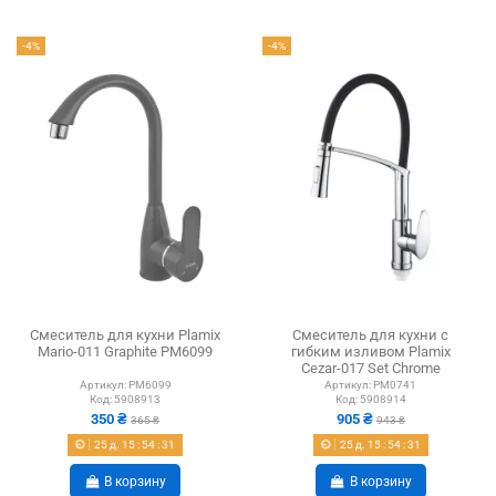
-4%
-4%
Смеситель для кухни Plamix
Смеситель для кухни с
Mario-011 Graphite PM6099
гибким изливом Plamix
Cezar-017 Set Chrome
Refl.Black PM0741,...
Артикул:
PM6099
Артикул:
PM0741
Код:
5908913
Код:
5908914
350 ₴
905 ₴
365 ₴
943 ₴
25
д.
15
:
54
:
30
25
д.
15
:
54
:
30
В корзину
В корзину