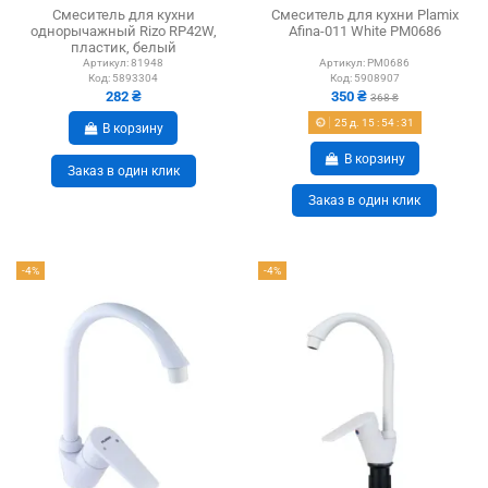
Смеситель для кухни
Смеситель для кухни Plamix
однорычажный Rizo RP42W,
Afina-011 White PM0686
пластик, белый
Артикул:
81948
Артикул:
PM0686
Код:
5893304
Код:
5908907
282 ₴
350 ₴
368 ₴
25
д.
15
:
54
:
30
В корзину
В корзину
Заказ в один клик
Заказ в один клик
-4%
-4%