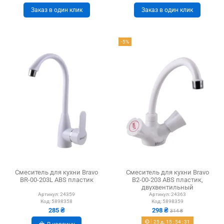
Заказ в один клик
Заказ в один клик
-5%
Смеситель для кухни Bravo
Смеситель для кухни Bravo
BR-00-203L ABS пластик
B2-00-203 ABS пластик,
двухвентильный
Артикул:
24359
Артикул:
24363
Код:
5898358
Код:
5898359
285 ₴
298 ₴
314 ₴
25
д.
15
:
54
:
30