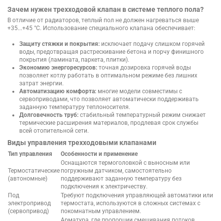
Зачем нужен трехходовой клапан в системе теплого пола?
В отличие от радиаторов, теплый пол не должен нагреваться выше
+35...+45 °C. Использование специального клапана обеспечивает:
Защиту стяжки и покрытия:
исключает подачу слишком горячей
воды, предотвращая растрескивание бетона и порчу финишного
покрытия (ламината, паркета, плитки).
Экономию энергоресурсов:
точная дозировка горячей воды
позволяет котлу работать в оптимальном режиме без лишних
затрат энергии.
Автоматизацию комфорта:
многие модели совместимы с
сервоприводами, что позволяет автоматически поддерживать
заданную температуру теплоносителя.
Долговечность труб:
стабильный температурный режим снижает
термические расширения материалов, продлевая срок службы
всей отопительной сети.
Виды управления трехходовыми клапанами
Тип управления
Особенности и применение
Оснащаются термоголовкой с выносным или
Термостатические
погружным датчиком, самостоятельно
(автономные)
поддерживают заданную температуру без
подключения к электричеству.
Под
Требуют подключения управляющей автоматики или
электропривод
термостата, используются в сложных системах с
(сервопривод)
покомнатным управлением.
Арматура, где пропорции смешивания потоков