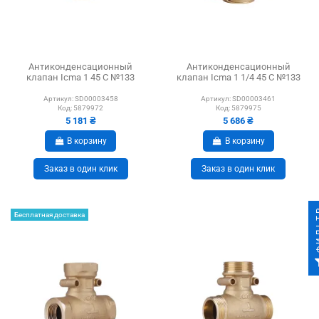
Антиконденсационный
Антиконденсационный
клапан Icma 1 45 С №133
клапан Icma 1 1/4 45 С №133
Артикул:
SD00003458
Артикул:
SD00003461
Код:
5879972
Код:
5879975
5 181 ₴
5 686 ₴
В корзину
В корзину
Заказ в один клик
Заказ в один клик
ФИ
Бесплатная доставка