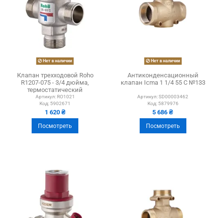
Нет в наличии
Нет в наличии
Клапан трехходовой Roho
Антиконденсационный
R1207-075 - 3/4 дюйма,
клапан Icma 1 1/4 55 С №133
термостатический
Артикул:
RO1021
Артикул:
SD00003462
Код:
5902671
Код:
5879976
1 620 ₴
5 686 ₴
Посмотреть
Посмотреть