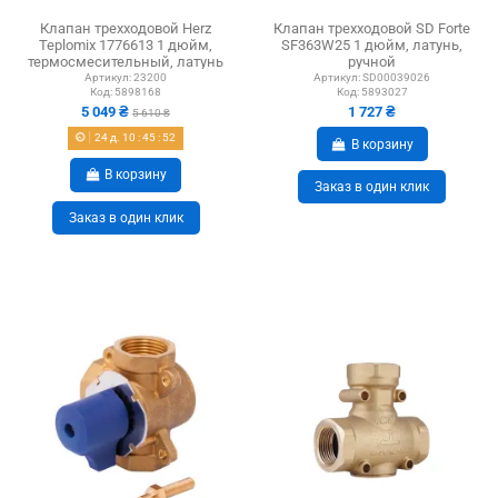
Клапан трехходовой Herz
Клапан трехходовой SD Forte
Teplomix 1776613 1 дюйм,
SF363W25 1 дюйм, латунь,
термосмесительный, латунь
ручной
Артикул:
23200
Артикул:
SD00039026
Код:
5898168
Код:
5893027
5 049 ₴
1 727 ₴
5 610 ₴
24
д.
10
:
45
:
51
В корзину
В корзину
Заказ в один клик
Заказ в один клик