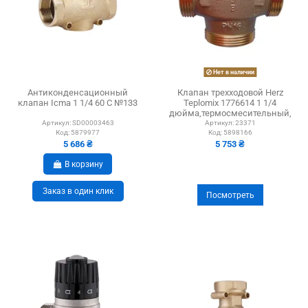
Нет в наличии
Антиконденсационный
Клапан трехходовой Herz
клапан Icma 1 1/4 60 С №133
Teplomix 1776614 1 1/4
дюйма,термосмесительный,
латунь
Артикул:
SD00003463
Артикул:
23371
Код:
5879977
Код:
5898166
5 686 ₴
5 753 ₴
В корзину
Заказ в один клик
Посмотреть