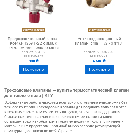
Нет в наличии
Нет в наличии
Предохранительный клапан
Антиконденсационный
Koer KR.1259 1/2 дюйма, с
клапан Icma 1 1/2 нр №131
выходом для подключения
манометра
Артикул:
KR3102
Артикул:
SD00022001
Код:
5902678
Код:
5879951
983 ₴
5 686 ₴
Посмотреть
Посмотреть
Трехходовые клапаны — купить термостатический клапан
для теплого пола | КТУ
Эффективная работа низкотемпературного отопления невозможна без
точного контроля.
Трехходовые клапаны для водяного пола
являются
ключевым элементом смесительного узла, отвечая за поддержание
безопасной температуры теплоносителя путем подмешивания
остывшей воды из «обратки» в горячую подачу от котла. В интернет-
магазине
КТУ
представлен большой выбор запорно-регулирующей
арматуры с доставкой по всей Украине.