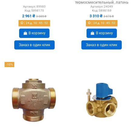
термосмесительный, латунь
Артикул:
89980
Артикул:
24049
Код:
5898170
Код:
5898169
2 961 ₴
3 310 ₴
3 085 ₴
3 678 ₴
24
д.
10
:
45
:
51
24
д.
10
:
45
:
51
В корзину
В корзину
Заказ в один клик
Заказ в один клик
-10%