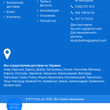
вс выходной
Трубы и
Бесплатная
фитинги
0 800 331 875
доставка
Канализация
Бонус
066 108 68 02
Отопление
Контакты
067 2775316
Теплый пол
Для партнеров:
kty.com.ua@gmail.com
Для безналичного
расчета:
kty.globalmag@gmail.com
Мы осуществляем доставку по Украине:
Киев, Харьков, Одесса, Днепр, Запорожье, Львов, Николаев, Винница,
Херсон, Полтава, Чернигов, Черкассы, Хмельницкий, Житомир,
Черновцы, Сумы, Ровно, Ивано-Франковск, Кропивницкий, Тернополь,
Луцк, Ужгород, Кривой Рог, Кременчуг, Умань, Александрия, Каменское,
Краматорск.
© KTY.com.ua, 2026. Все права защищены.
КНОПКА
ЗВ'ЯЗКУ