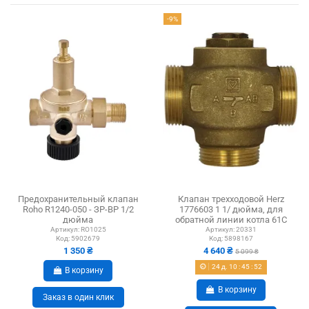
-9%
Предохранительный клапан
Клапан трехходовой Herz
Roho R1240-050 - ЗР-ВР 1/2
1776603 1 1/ дюйма, для
дюйма
обратной линии котла 61С
Артикул:
RO1025
Артикул:
20331
Код:
5902679
Код:
5898167
1 350 ₴
4 640 ₴
5 099 ₴
24
д.
10
:
45
:
51
В корзину
В корзину
Заказ в один клик