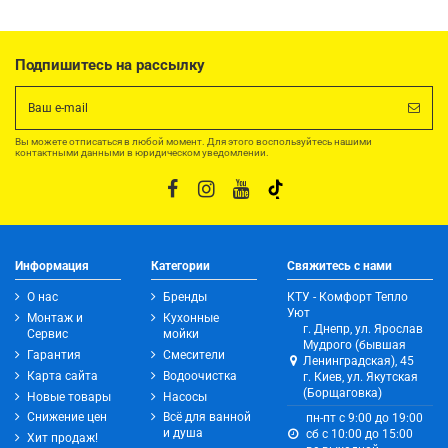
Подпишитесь на рассылку
Вы можете отписаться в любой момент. Для этого воспользуйтесь нашими
контактными данными в юридическом уведомлении.
Информация
Категории
Свяжитесь с нами
О нас
Бренды
КТУ - Комфорт Тепло
Уют
Монтаж и
Кухонные
г. Днепр, ул. Ярослав
Сервис
мойки
Мудрого (бывшая
Гарантия
Смесители
Ленинградская), 45
Карта сайта
Водоочистка
г. Киев, ул. Якутская
(Борщаговка)
Новые товары
Насосы
Снижение цен
Всё для ванной
пн-пт с 9:00 до 19:00
и душа
сб с 10:00 до 15:00
Хит продаж!