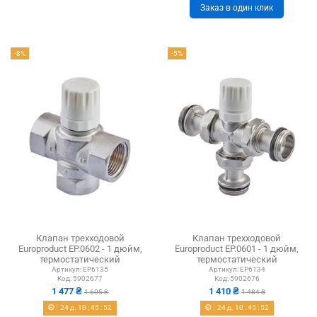
Заказ в один клик
-8%
-5%
Клапан трехходовой
Клапан трехходовой
Europroduct EP.0602 - 1 дюйм,
Europroduct EP.0601 - 1 дюйм,
термостатический
термостатический
Артикул:
EP6135
Артикул:
EP6134
Код:
5902677
Код:
5902676
1 477 ₴
1 410 ₴
1 605 ₴
1 484 ₴
24
д.
10
:
45
:
51
24
д.
10
:
45
:
51