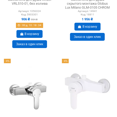
VRL510-01, без излива
скрытого монтажа Globus
Lux Milano GLM-0105 CHROM
с душевым набором
Артикул:
1056324
Артикул:
14941
Код:
5903301
Код:
18811
906 ₴
1 956 ₴
954 ₴
00
д.
10
:
18
:
33
В корзину
В корзину
Заказ в один клик
Заказ в один клик
-4%
-4%