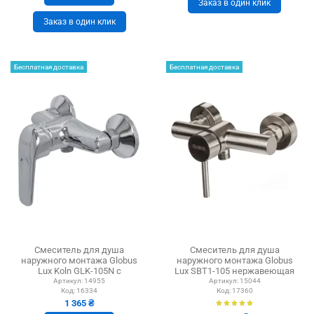
Заказ в один клик
Заказ в один клик
Бесплатная доставка
Бесплатная доставка
Смеситель для душа
Смеситель для душа
наружного монтажа Globus
наружного монтажа Globus
Lux Koln GLK-105N с
Lux SBT1-105 нержавеющая
душевым набором
сталь
Артикул:
14955
Артикул:
15044
Код:
16334
Код:
17360
1 365 ₴