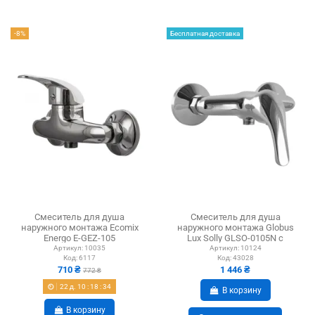
-8%
Бесплатная доставка
Смеситель для душа
Смеситель для душа
наружного монтажа Ecomix
наружного монтажа Globus
Energo E-GEZ-105
Lux Solly GLSO-0105N с
душевым набором
Артикул:
10035
Артикул:
10124
Код:
6117
Код:
43028
710 ₴
1 446 ₴
772 ₴
22
д.
10
:
18
:
33
В корзину
В корзину