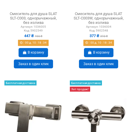
Смеситель для душа SLAT
Смеситель для душа SLAT
SLT-C003, однорычажный,
SLT-C003W, однорычажный,
без излива
без излива
Артикул:
1036005
Артикул:
1036004
Код:
5902549
Код:
5902548
447 ₴
377 ₴
466 ₴
393 ₴
00
д.
10
:
18
:
33
00
д.
10
:
18
:
33
В корзину
В корзину
Заказ в один клик
Заказ в один клик
Бесплатная доставка
Бесплатная доставка
Хит продаж!