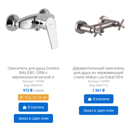
Смеситель для душа Domino
Двухвентильный смеситель
Blitz DBC-105N с
для душа из нержавеющей
вертикальной ручкой и
стали Globus Lux Dukat SD4-
душевым набором
105 с...
Артикул:
18383
Артикул:
22968
Код:
5880653
Код:
5882713
972 ₴
1 261 ₴
1 056 ₴
22
д.
10
:
18
:
33
В корзину
В корзину
Заказ в один клик
Заказ в один клик