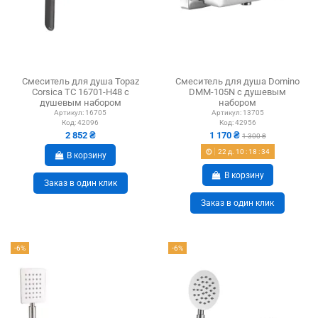
Смеситель для душа Topaz
Смеситель для душа Domino
Corsica TC 16701-H48 с
DMM-105N с душевым
душевым набором
набором
Артикул:
16705
Артикул:
13705
Код:
42096
Код:
42956
2 852 ₴
1 170 ₴
1 300 ₴
22
д.
10
:
18
:
33
В корзину
В корзину
Заказ в один клик
Заказ в один клик
-6%
-6%