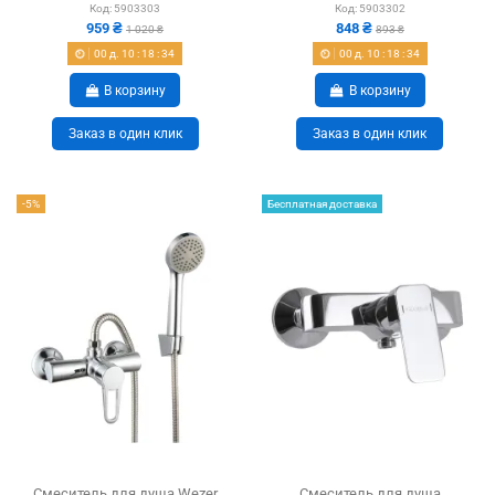
Код:
5903303
Код:
5903302
959 ₴
848 ₴
1 020 ₴
893 ₴
00
д.
10
:
18
:
33
00
д.
10
:
18
:
33
В корзину
В корзину
Заказ в один клик
Заказ в один клик
-5%
Бесплатная доставка
Смеситель для душа Wezer
Смеситель для душа