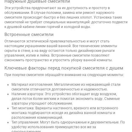
Наружные душевые смесители
Эти устройства предпочитают за их доступность и простоту в
обслуживании. В случае поломки, замена или ремонт наружного
смесителя происходит быстро и без лишних хлопот. Установка таких
смесителей не требует специальных манипуляций: достаточно подвести
к душевой кабине линии горячей и холодной воды.
Встроенные смесители
Отличаются эстетической привлекательностью и могут стать
настоящим украшением вашей ванной. Все технические элементы
скрыты в стене, а на виду остаются только дизайнерские рычаги
управления, излив и лейка. Встроенные смесители позволяют
сэкономить пространство и упростить уборку ванной комнаты.
Ключевые факторы перед покупкой смесителя с душем
При покупке смесителя обращайте внимание на следующие моменты:
Материал изготовления: Металлические из нержавеющей стали
смесители отличаются долговечностью и надежностью.
Наличие аэратора: Это устройство обогащает воду воздухом,
делая поток более мягким и помогая экономить воду. Съемные
аэраторы упрощают обслуживание.
Тип монтажа: Варианты настенного, врезного или встроенного
монтажа подбираются исходя из дизайна ванной комнаты и
расположения коммуникаций.
Тип управления: Могут быть однорычажные и двухвентильные. По
удобству использования преимущество все же за
однорычажными.