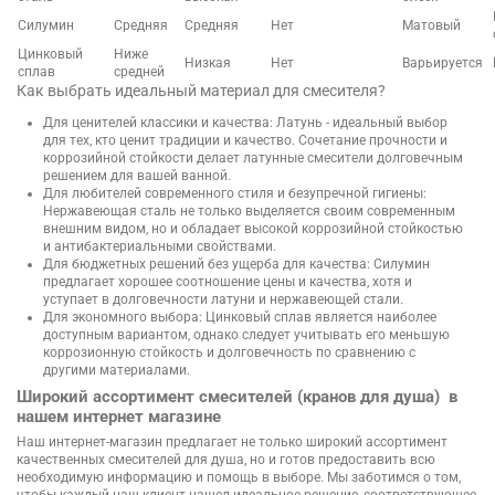
Силумин
Средняя
Средняя
Нет
Матовый
Цинковый
Ниже
Низкая
Нет
Варьируется
сплав
средней
Как выбрать идеальный материал для смесителя?
Для ценителей классики и качества: Латунь - идеальный выбор
для тех, кто ценит традиции и качество. Сочетание прочности и
коррозийной стойкости делает латунные смесители долговечным
решением для вашей ванной.
Для любителей современного стиля и безупречной гигиены:
Нержавеющая сталь не только выделяется своим современным
внешним видом, но и обладает высокой коррозийной стойкостью
и антибактериальными свойствами.
Для бюджетных решений без ущерба для качества: Силумин
предлагает хорошее соотношение цены и качества, хотя и
уступает в долговечности латуни и нержавеющей стали.
Для экономного выбора: Цинковый сплав является наиболее
доступным вариантом, однако следует учитывать его меньшую
коррозионную стойкость и долговечность по сравнению с
другими материалами.
Широкий ассортимент смесителей (кранов для душа) в
нашем интернет магазине
Наш интернет-магазин предлагает не только широкий ассортимент
качественных смесителей для душа, но и готов предоставить всю
необходимую информацию и помощь в выборе. Мы заботимся о том,
чтобы каждый наш клиент нашел идеальное решение, соответствующее