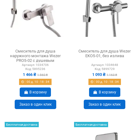
Смеситель для душа
Смеситель для душа Wezer
наружного монтажа Wezer
EKO5-01, без излива
PRO5-02 с душевым
набором, без излива
Артикул:
1034706
Артикул:
1034648
Код:
5895236
Код:
5899729
1 466 ₴
1 093 ₴
1 560 ₴
1 163 ₴
00
д.
10
:
18
:
33
00
д.
10
:
18
:
33
В корзину
В корзину
Заказ в один клик
Заказ в один клик
Бесплатная доставка
Бесплатная доставка