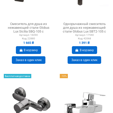
Смеситель для душа из
Однорычажный смеситель
нежавеющей стали Globus
для душа из нержавеющей
Lux Sicilia SBQ-105 с
стали Globus Lux SBT2-105 с
душевым набором
душевым набором
Артикул:
16090
Артикул:
17540
Код:
22880
Код:
42068
1 665 ₴
1 391 ₴
В корзину
В корзину
Заказ в один клик
Заказ в один клик
Бесплатная доставка
-10%