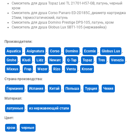
Смеситель для душа Topaz Lexi TL 21701-H57-GB, латунь, черный
хром
Смеситель для душа Corso Panaro ED-2D185C, диаметр картриджа
25мм, термостатический, латунь
Смеситель для душа Domino Prestige DPS-105, латунь, хром
Смеситель для душа Globus Lux SBT1-105 (нержавейка)
Производители:
Aquatica
,
Asignatura
,
Corso
,
Domino
,
Ecomix
,
Globus Lux
,
Grohe
,
Kludi
,
Lidz
,
Newarc
,
Q-Tap
,
Topaz
,
Tres
,
Venezia
,
Mixxus
,
Frap
,
Wezer
,
Rizo
,
Venta
,
Kroner
Страна производства:
Германия
,
Испания
,
Китай
,
Польша
,
Турция
,
Чехия
Материал:
латунные
,
из нержавеющей стали
Цвет:
хром
,
черные