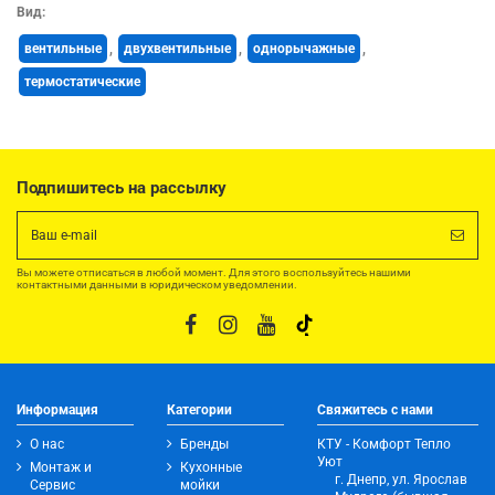
Вид:
вентильные
,
двухвентильные
,
однорычажные
,
термостатические
Подпишитесь на рассылку
Вы можете отписаться в любой момент. Для этого воспользуйтесь нашими
контактными данными в юридическом уведомлении.
Информация
Категории
Свяжитесь с нами
О нас
Бренды
КТУ - Комфорт Тепло
Уют
Монтаж и
Кухонные
г. Днепр, ул. Ярослав
Сервис
мойки