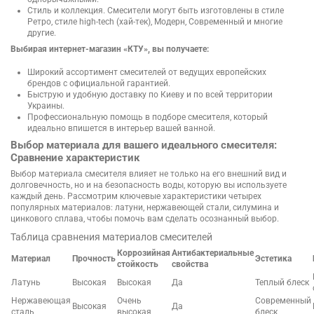
Стиль и коллекция. Смесители могут быть изготовлены в стиле
Ретро, стиле high-tech (хай-тек), Модерн, Современный и многие
другие.
Выбирая интернет-магазин «КТУ», вы получаете:
Широкий ассортимент смесителей от ведущих европейских
брендов с официальной гарантией.
Быструю и удобную доставку по Киеву и по всей территории
Украины.
Профессиональную помощь в подборе смесителя, который
идеально впишется в интерьер вашей ванной.
Выбор материала для вашего идеального смесителя:
Сравнение характеристик
Выбор материала смесителя влияет не только на его внешний вид и
долговечность, но и на безопасность воды, которую вы используете
каждый день. Рассмотрим ключевые характеристики четырех
популярных материалов: латуни, нержавеющей стали, силумина и
цинкового сплава, чтобы помочь вам сделать осознанный выбор.
Таблица сравнения материалов смесителей
Коррозийная
Антибактериальные
Материал
Прочность
Эстетика
стойкость
свойства
Латунь
Высокая
Высокая
Да
Теплый блеск
Нержавеющая
Очень
Современный
Высокая
Да
сталь
высокая
блеск