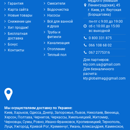
Мудрого (бывшая
Гарантия
Смесители
Ленинградская), 45
Карта сайта
Водоочистка
г. Киев, ул. Якутская
(Борщаговка)
Новые товары
Насосы
Снижение цен
Всё для ванной
пн-пт с 9:00 до 19:00
и душа
сб с 10:00 до 15:00
Хит продаж!
вс выходной
Трубы и
Бесплатная
фитинги
0 800 331 875
доставка
Канализация
Бонус
066 108 68 02
Отопление
Контакты
067 2775316
Теплый пол
Для партнеров:
kty.com.ua@gmail.com
Для безналичного
расчета:
kty.globalmag@gmail.com
Мы осуществляем доставку по Украине:
Киев, Харьков, Одесса, Днепр, Запорожье, Львов, Николаев, Винница,
Херсон, Полтава, Чернигов, Черкассы, Хмельницкий, Житомир,
Черновцы, Сумы, Ровно, Ивано-Франковск, Кропивницкий, Тернополь,
Луцк, Ужгород, Кривой Рог, Кременчуг, Умань, Александрия, Каменское,