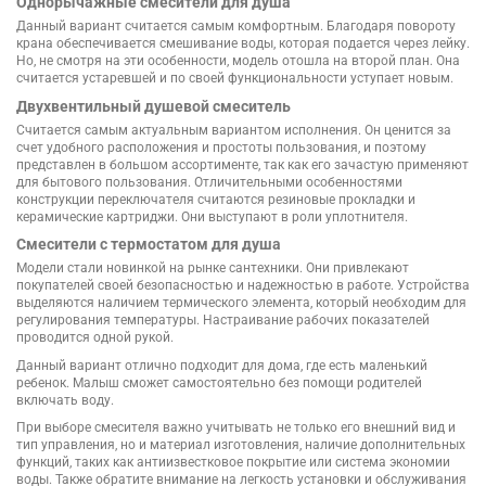
Однорычажные смесители для душа
Данный вариант считается самым комфортным. Благодаря повороту
крана обеспечивается смешивание воды, которая подается через лейку.
Но, не смотря на эти особенности, модель отошла на второй план. Она
считается устаревшей и по своей функциональности уступает новым.
Двухвентильный душевой смеситель
Считается самым актуальным вариантом исполнения. Он ценится за
счет удобного расположения и простоты пользования, и поэтому
представлен в большом ассортименте, так как его зачастую применяют
для бытового пользования. Отличительными особенностями
конструкции переключателя считаются резиновые прокладки и
керамические картриджи. Они выступают в роли уплотнителя.
Смесители с термостатом для душа
Модели стали новинкой на рынке сантехники. Они привлекают
покупателей своей безопасностью и надежностью в работе. Устройства
выделяются наличием термического элемента, который необходим для
регулирования температуры. Настраивание рабочих показателей
проводится одной рукой.
Данный вариант отлично подходит для дома, где есть маленький
ребенок. Малыш сможет самостоятельно без помощи родителей
включать воду.
При выборе смесителя важно учитывать не только его внешний вид и
тип управления, но и материал изготовления, наличие дополнительных
функций, таких как антиизвестковое покрытие или система экономии
воды. Также обратите внимание на легкость установки и обслуживания