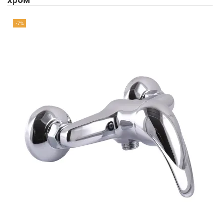
хром
-7%