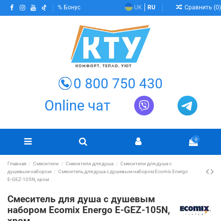
Сравнить (
0
)
Бонус
UK
RU
0 800 750 430
Online чат
0
Главная
Смесители
Смесители для душа
Смесители для душа с
душевым набором
Смеситель для душа с душевым набором Ecomix Energo
E-GEZ-105N, хром
Смеситель для душа с душевым
набором Ecomix Energo E-GEZ-105N,