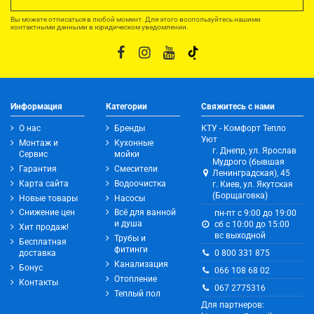
Вы можете отписаться в любой момент. Для этого воспользуйтесь нашими
контактными данными в юридическом уведомлении.
Информация
Категории
Свяжитесь с нами
О нас
Бренды
КТУ - Комфорт Тепло
Уют
Монтаж и
Кухонные
г. Днепр, ул. Ярослав
Сервис
мойки
Мудрого (бывшая
Гарантия
Смесители
Ленинградская), 45
Карта сайта
Водоочистка
г. Киев, ул. Якутская
(Борщаговка)
Новые товары
Насосы
Снижение цен
Всё для ванной
пн-пт с 9:00 до 19:00
и душа
сб с 10:00 до 15:00
Хит продаж!
вс выходной
Трубы и
Бесплатная
фитинги
0 800 331 875
доставка
Канализация
Бонус
066 108 68 02
Отопление
Контакты
067 2775316
Теплый пол
Для партнеров: