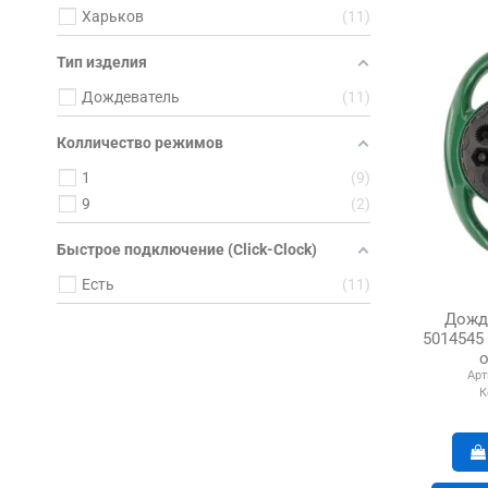
Харьков
11
Тип изделия
Дождеватель
11
Колличество режимов
1
9
9
2
Быстрое подключение (Click-Clock)
Есть
11
Дожд
5014545
Арт
К