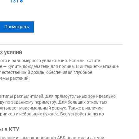
131 ₴
Посмотреть
х усилий
ого и равномерного увлажнения. Если вы хотите
 — купить дождеватель для полива. В интернет-магазине
естественный дождь, обеспечивая глубокое
темы растений.
е типы распылителей. Для прямоугольных зон идеально
ду по заданному периметру. Для больших открытых
ватывает максимальный радиус. Также в наличии
рников и небольших лужаек. Все устройства легко
ы в КТУ
ование из высокопрочного ABS-пластика и латуни,