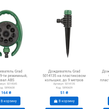
еватель Grad
Дождеватель Grad
Дож
 9-ти режимный,
5014135 на пластиковом
овал АBS
колышке, до 9 метров
плас
икул:
5014545
Артикул:
5014135
ABS
ве
од:
5890608
Код:
5890609
164 ₴
51 ₴
В корзину
В корзину