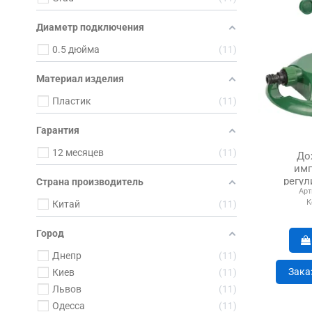
Диаметр подключения
0.5 дюйма
11
Материал изделия
Пластик
11
Гарантия
12 месяцев
11
До
имп
регул
Страна производитель
Арт
50
К
Китай
11
Город
Днепр
11
Зака
Киев
11
Львов
11
Одесса
11