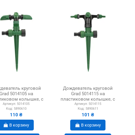
деватель круговой
Дождеватель круговой
Grad 5014105 на
Grad 5014115 на
тиковом колышке, с
пластиковом колышке, с
Артикул:
5014105
Артикул:
5014115
рхней подачей ABS
боковой подачей ABS
Код:
5890610
Код:
5890611
110 ₴
101 ₴
В корзину
В корзину