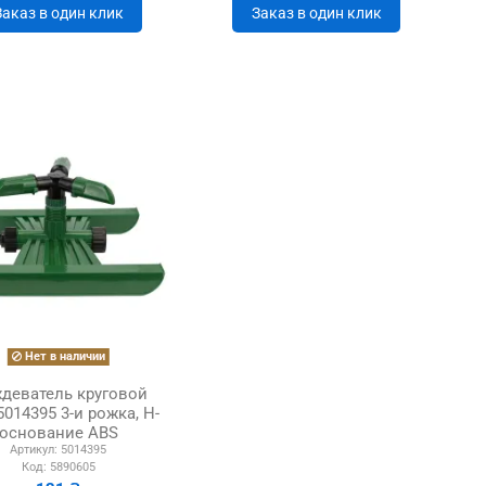
Заказ в один клик
Заказ в один клик
Нет в наличии
деватель круговой
5014395 3-и рожка, Н-
основание ABS
Артикул:
5014395
Код:
5890605