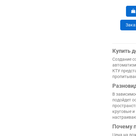
Зака
Купить д
Создание с
автоматизи
КТУ предст
пропитыван
Разновид
В зависимо
подойдет о
пространст
круговые и
настраиваю
Почему п
Цена на до