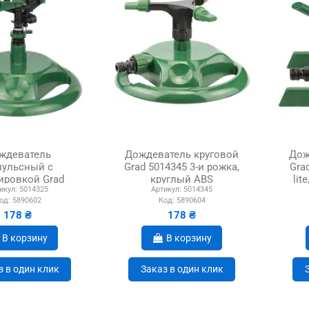
ждеватель
Дождеватель круговой
Дож
ульсный с
Grad 5014345 3-и рожка,
Gra
ировкой Grad
круглый ABS
lit
икул:
5014325
Артикул:
5014345
14325 ABS
од:
5890602
Код:
5890604
178 ₴
178 ₴
В корзину
В корзину
з в один клик
Заказ в один клик