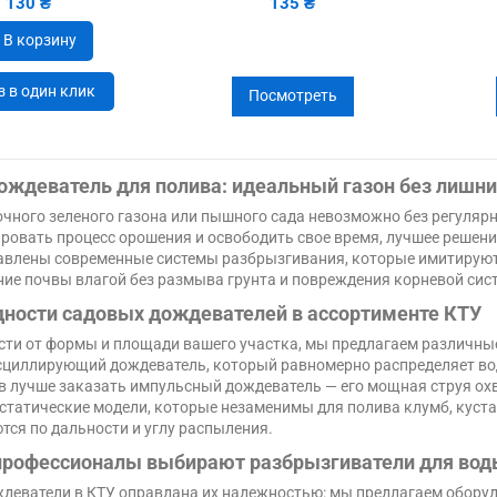
130 ₴
135 ₴
В корзину
з в один клик
Посмотреть
ождеватель для полива: идеальный газон без лишни
очного зеленого газона или пышного сада невозможно без регулярн
ровать процесс орошения и освободить свое время, лучшее решение
авлены современные системы разбрызгивания, которые имитируют 
ие почвы влагой без размыва грунта и повреждения корневой сис
ности садовых дождевателей в ассортименте КТУ
сти от формы и площади вашего участка, мы предлагаем различны
сциллирующий дождеватель, который равномерно распределяет во
в лучше заказать импульсный дождеватель — его мощная струя ох
 статические модели, которые незаменимы для полива клумб, куста
тся по дальности и углу распыления.
рофессионалы выбирают разбрызгиватели для вод
ждеватели в КТУ оправдана их надежностью: мы предлагаем оборуд