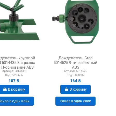
деватель круговой
Дождеватель Grad
d 5014435 3-и рожка
5014525 9-ти режимный
e, Н-основание ABS
ABS
Артикул:
5014435
Артикул:
5014525
Код:
5890606
Код:
5890607
107 ₴
164 ₴
В корзину
В корзину
Заказ в один клик
Заказ в один клик