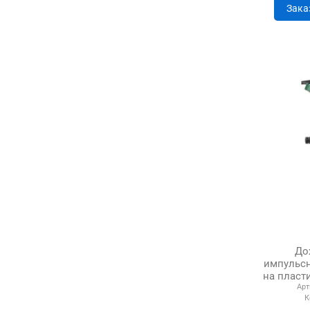
Зака
До
импульсн
на плас
Арт
К