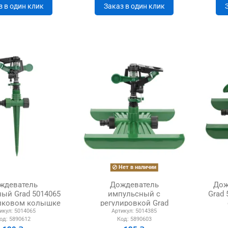
з в один клик
Заказ в один клик
Нет в наличии
ждеватель
Дождеватель
Дож
ый Grad 5014065
импульсный с
Grad 
тиковом колышке
регулировкой Grad
икул:
5014065
Артикул:
5014385
ABS
5014385 Н-основание ABS
од:
5890612
Код:
5890603