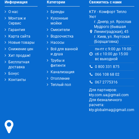
Информация
Категории
Свяжитесь с нами
О нас
Бренды
КТУ - Комфорт Тепло
Уют
Монтаж и
Кухонные
г. Днепр, ул. Ярослав
Сервис
мойки
Мудрого (бывшая
Гарантия
Смесители
Ленинградская), 45
Карта сайта
Водоочистка
г. Киев, ул. Якутская
(Борщаговка)
Новые товары
Насосы
Снижение цен
Всё для ванной
пн-пт с 9:00 до 19:00
и душа
сб с 10:00 до 15:00
Хит продаж!
вс выходной
Трубы и
Бесплатная
фитинги
0 800 331 875
доставка
Канализация
Бонус
066 108 68 02
Отопление
Контакты
067 2775316
Теплый пол
Для партнеров:
kty.com.ua@gmail.com
Для безналичного
расчета:
kty.globalmag@gmail.com