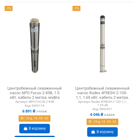
-7%
-7%
Центробежный скважинный
Центробежный скважинный
насос NPO Focus 2-85B, 1.5
насос Rudes 4FRESH 2-105-
кВт, кабель 2 метра, муфта
1,1, 1.65 кВт, кабель 2 метра,
муфта
Артикул:
NPO FOCUS 2-85B
Артикул:
Rudes 4FRESH 2-105-1,1,
1.65 кВ
Код:
5909174
Код:
5892421
6 891 ₴
7 410 ₴
6 046 ₴
6 502 ₴
23
д.
13
:
03
:
31
23
д.
13
:
03
:
31
В корзину
В корзину