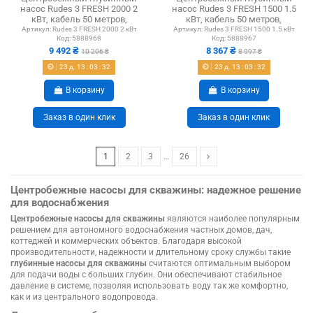
насос Rudes 3 FRESH 2000 2
насос Rudes 3 FRESH 1500 1.5
кВт, кабель 50 метров,
кВт, кабель 50 метров,
евровилка
евровилка
Артикул:
Rudes 3 FRESH 2000 2 кВт
Артикул:
Rudes 3 FRESH 1500 1.5 кВт
Код:
5888968
Код:
5888967
9 492 ₴
8 367 ₴
10 206 ₴
8 997 ₴
23
д.
13
:
03
:
31
23
д.
13
:
03
:
31
В корзину
В корзину
Заказ в один клик
Заказ в один клик
1
2
3
…
26
Центробежные насосы для скважины: надежное решение
для водоснабжения
Центробежные насосы для скважины
являются наиболее популярным
решением для автономного водоснабжения частных домов, дач,
коттеджей и коммерческих объектов. Благодаря высокой
производительности, надежности и длительному сроку службы такие
глубинные насосы для скважины
считаются оптимальным выбором
для подачи воды с больших глубин. Они обеспечивают стабильное
давление в системе, позволяя использовать воду так же комфортно,
как и из центрального водопровода.