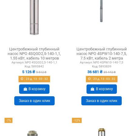
Центробежный глубинный
Центробежный глубинный
насос NPO 4SQGD2,5-140-1,1,
насос NPO 4SPW10-140-7,5,
1.55 кВт, кабель 10 метров
7.5 кВт, кабель 2 метра
Артикул:
NPO 4SQGD2,5-140-1,1
Артикул:
NPO 4SPW10-140-7,5
Код:
5893842
Код:
5893839
5 126 ₴
36 681 ₴
5 512 ₴
39 442 ₴
23
д.
13
:
03
:
31
23
д.
13
:
03
:
31
В корзину
В корзину
Заказ в один клик
Заказ в один клик
-7%
-12%