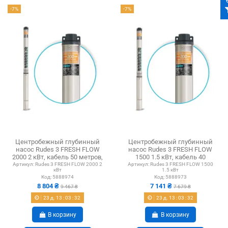
-7%
-7%
Центробежный глубинный
Центробежный глубинный
насос Rudes 3 FRESH FLOW
насос Rudes 3 FRESH FLOW
2000 2 кВт, кабель 50 метров,
1500 1.5 кВт, кабель 40
евровилка
метров, евровилка
Артикул:
Rudes 3 FRESH FLOW 2000 2
Артикул:
Rudes 3 FRESH FLOW 1500
кВт
1.5 кВт
Код:
5888974
Код:
5888973
8 804 ₴
7 141 ₴
9 467 ₴
7 679 ₴
23
д.
13
:
03
:
31
23
д.
13
:
03
:
31
В корзину
В корзину