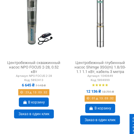
Центробежный скважинный
Центробежный глубинный
насос NPO FOCUS 2-28, 0.52
насос Shimge 3SG(m) 1.8/33-
кВт
1.1 1.1 кВт, кабель 3 метра
Артикул:
NPO FOCUS 2-28
Артикул:
1040649
Код:
5892413
Код:
5894999
6 645 ₴
7 145 ₴
12 136 ₴
13 791 ₴
23
д.
13
:
03
:
31
01
д.
13
:
03
:
31
В корзину
В корзину
Заказ в один клик
ФИ
Заказ в один клик