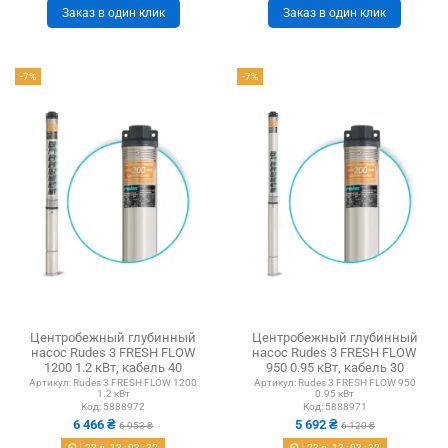
Заказ в один клик
Заказ в один клик
-7%
-7%
Центробежный глубинный
Центробежный глубинный
насос Rudes 3 FRESH FLOW
насос Rudes 3 FRESH FLOW
1200 1.2 кВт, кабель 40
950 0.95 кВт, кабель 30
метров, евровилка
метров, евровилка
Артикул:
Rudes 3 FRESH FLOW 1200
Артикул:
Rudes 3 FRESH FLOW 950
1.2 кВт
0.95 кВт
Код:
5888972
Код:
5888971
6 466 ₴
5 692 ₴
6 953 ₴
6 120 ₴
23
д.
13
:
03
:
31
23
д.
13
:
03
:
31