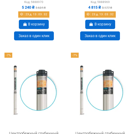
Код:
5888970
Код:
5888969
5 240 ₴
4 815 ₴
5 634 ₴
5 177 ₴
23
д.
13
:
03
:
31
23
д.
13
:
03
:
31
В корзину
В корзину
Заказ в один клик
Заказ в один клик
-7%
-7%
Центробежный глубинный
Центробежный глубинный