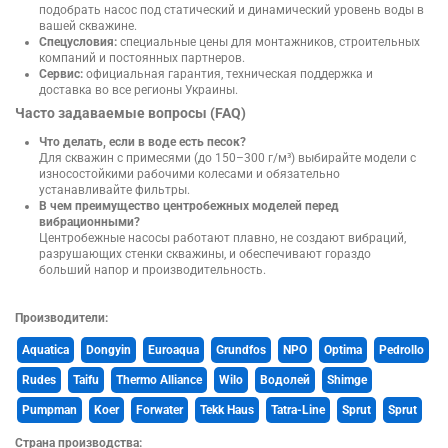
подобрать насос под статический и динамический уровень воды в
вашей скважине.
Спецусловия:
специальные цены для монтажников, строительных
компаний и постоянных партнеров.
Сервис:
официальная гарантия, техническая поддержка и
доставка во все регионы Украины.
Часто задаваемые вопросы (FAQ)
Что делать, если в воде есть песок?
Для скважин с примесями (до 150–300 г/м³) выбирайте модели с
износостойкими рабочими колесами и обязательно
устанавливайте фильтры.
В чем преимущество центробежных моделей перед
вибрационными?
Центробежные насосы работают плавно, не создают вибраций,
разрушающих стенки скважины, и обеспечивают гораздо
больший напор и производительность.
Производители:
Aquatica
Dongyin
Euroaqua
Grundfos
NPO
Optima
Pedrollo
Rudes
Taifu
Thermo Alliance
Wilo
Водолей
Shimge
Pumpman
Koer
Forwater
Tekk Haus
Tatra-Line
Sprut
Sprut
Страна производства: