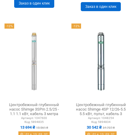
Заказ в один клик
Заказ в один клик
-12%
-12%
Центробежный глубинный
Центробежный глубинный
насос Shimge 3SPm 2.5/25 -
насос Shimge 4SP 12/26-5.5
1.1 1.1 кВт, кабель 3 метра
5.5 кВт, пульт, кабель 3
метра
Артикул:
1047600
Артикул:
1048254
Код:
5894835
Код:
5894834
13 694 ₴
30 542 ₴
15 561 ₴
34 707 ₴
01
д.
13
:
03
:
31
01
д.
13
:
03
:
31