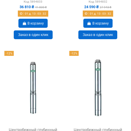
Код:
5894833
Код:
5894832
36 810 ₴
24 590 ₴
41 830 ₴
27 943 ₴
01
д.
13
:
03
:
31
01
д.
13
:
03
:
31
В корзину
В корзину
Заказ в один клик
Заказ в один клик
-12%
-12%
Центробежный глубинный
Центробежный глубинный