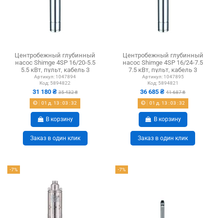
Центробежный глубинный
Центробежный глубинный
насос Shimge 4SP 16/20-5.5
насос Shimge 4SP 16/24-7.5
5.5 кВт, пульт, кабель 3
7.5 кВт, пульт, кабель 3
метра
метра
Артикул:
1047894
Артикул:
1047895
Код:
5894822
Код:
5894821
31 180 ₴
36 685 ₴
35 432 ₴
41 687 ₴
01
д.
13
:
03
:
31
01
д.
13
:
03
:
31
В корзину
В корзину
Заказ в один клик
Заказ в один клик
-7%
-7%