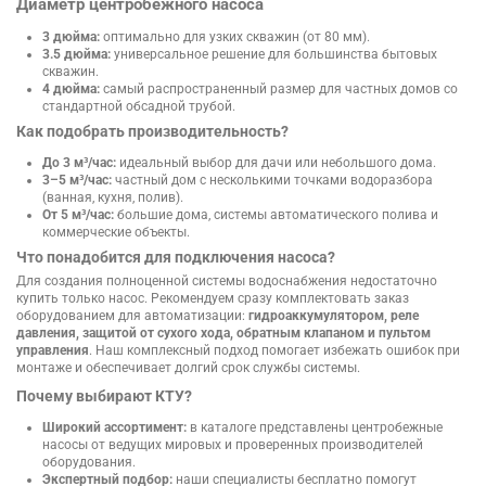
Диаметр центробежного насоса
3 дюйма:
оптимально для узких скважин (от 80 мм).
3.5 дюйма:
универсальное решение для большинства бытовых
скважин.
4 дюйма:
самый распространенный размер для частных домов со
стандартной обсадной трубой.
Как подобрать производительность?
До 3 м³/час:
идеальный выбор для дачи или небольшого дома.
3–5 м³/час:
частный дом с несколькими точками водоразбора
(ванная, кухня, полив).
От 5 м³/час:
большие дома, системы автоматического полива и
коммерческие объекты.
Что понадобится для подключения насоса?
Для создания полноценной системы водоснабжения недостаточно
купить только насос. Рекомендуем сразу комплектовать заказ
оборудованием для автоматизации:
гидроаккумулятором, реле
давления, защитой от сухого хода, обратным клапаном и пультом
управления
. Наш комплексный подход помогает избежать ошибок при
монтаже и обеспечивает долгий срок службы системы.
Почему выбирают КТУ?
Широкий ассортимент:
в каталоге представлены центробежные
насосы от ведущих мировых и проверенных производителей
оборудования.
Экспертный подбор:
наши специалисты бесплатно помогут