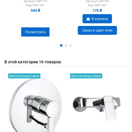
Артикул:
ZX2714
Артикул:
LE0144
Код:
5901241
Код:
5901287
544 ₴
175 ₴
В корзину
Заказ в один клик
Посмотреть
В этой категории 16 товаров:
Бесплатная доставка
Бесплатная доставка