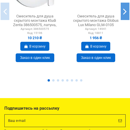
Смеситель для душа
Смеситель для душа
скрытого монтажа Kludi
скрытого монтажа Globus
Zenta 386500575, латунь,
Lux Milano GLM-0105
хром
CHROM с душевым
Артикул:
386500575
Артикул:
14941
Код:
15196
Код:
18811
набором
10 210 ₴
1 956 ₴
В корзину
В корзину
Заказ в один клик
Заказ в один клик
Подпишитесь на рассылку