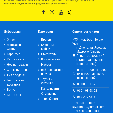
Вы можете отписаться в любой момент. Для этого воспользуйтесь нашими
контактными данными в юридическом уведомлении.
Информация
Категории
Свяжитесь с нами
О нас
Бренды
КТУ - Комфорт Тепло
Уют
Монтаж и
Кухонные
г. Днепр, ул. Ярослав
Сервис
мойки
Мудрого (бывшая
Гарантия
Смесители
Ленинградская), 45
Карта сайта
Водоочистка
г. Киев, ул. Якутская
(Борщаговка)
Новые товары
Насосы
Снижение цен
Всё для ванной
пн-пт с 9:00 до 19:00
и душа
сб с 10:00 до 15:00
Хит продаж!
вс выходной
Трубы и
Бесплатная
фитинги
0 800 331 875
доставка
Канализация
Бонус
066 108 68 02
Отопление
Контакты
067 2775316
Теплый пол
Для партнеров:
kty.com.ua@gmail.com
Для безналичного