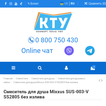
Сравнить (
0
)
Бонус
UK
RU
0 800 750 430
Online чат
0
Главная
Смесители
Смесители для душа
Смесители для душевых
кабин
Смеситель для душа Mixxus SUS-003-V SS2805 без излива
Смеситель для душа Mixxus SUS-003-V
SS2805 без излива