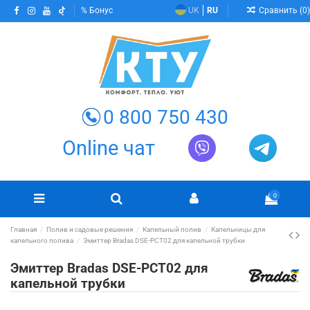
Сравнить (
0
)
Бонус
UK
RU
0 800 750 430
Online чат
0
Главная
Полив и садовые решения
Капельный полив
Капельницы для
капельного полива
Эмиттер Bradas DSE-PCT02 для капельной трубки
Эмиттер Bradas DSE-PCT02 для
капельной трубки