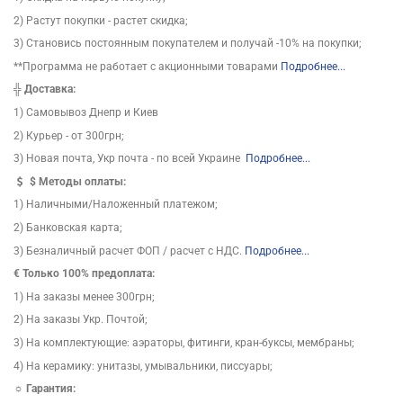
2) Растут покупки - растет скидка;
3) Становись постоянным покупателем и получай -10% на покупки;
**Программа не работает с акционными товарами
Подробнее...
╬
Доставка:
1) Самовывоз Днепр и Киев
2) Курьер - от 300грн;
3) Новая почта, Укр почта - по всей Украине
Подробнее...
$
Методы оплаты:
1) Наличными/Наложенный платежом;
2) Банковская карта;
3) Безналичный расчет ФОП / расчет с НДС.
Подробнее...
€ Только 100% предоплата:
1) На заказы менее 300грн;
2) На заказы Укр. Почтой;
3) На комплектующие: аэраторы, фитинги, кран-буксы, мембраны;
4) На керамику: унитазы, умывальники, писсуары;
☼ Гарантия: