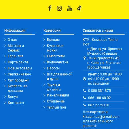
Информация
Категории
Свяжитесь с нами
О нас
Бренды
КТУ - Комфорт Тепло
Уют
Монтаж и
Кухонные
г. Днепр, ул. Ярослав
Сервис
мойки
Мудрого (бывшая
Гарантия
Смесители
Ленинградская), 45
Карта сайта
Водоочистка
г. Киев, ул. Якутская
(Борщаговка)
Новые товары
Насосы
Снижение цен
Всё для ванной
пн-пт с 9:00 до 19:00
и душа
сб с 10:00 до 15:00
Хит продаж!
вс выходной
Трубы и
Бесплатная
фитинги
0 800 331 875
доставка
Канализация
Бонус
066 108 68 02
Отопление
Контакты
067 2775316
Теплый пол
Для партнеров:
kty.com.ua@gmail.com
Для безналичного
расчета: