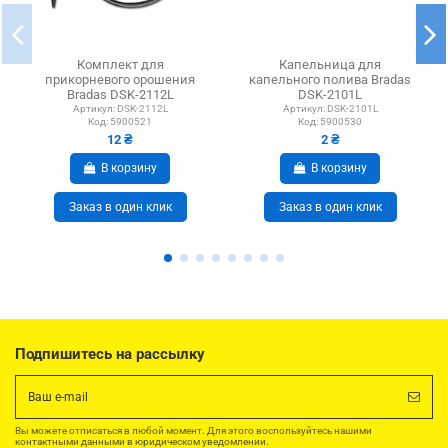
Комплект для
Капельница для
прикорневого орошения
капельного полива Bradas
Bradas DSK-2112L
DSK-2101L
Артикул:
DSK-2112L
Артикул:
DSK-2101L
Код:
5900521
Код:
5900530
12 ₴
2 ₴
В корзину
В корзину
Заказ в один клик
Заказ в один клик
Подпишитесь на рассылку
Вы можете отписаться в любой момент. Для этого воспользуйтесь нашими
контактными данными в юридическом уведомлении.