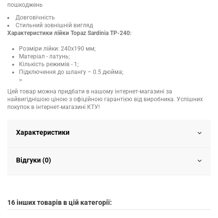
пошкоджень
Довговічність
Стильний зовнішній вигляд
Характеристики лійки Topaz Sardinia TP-240:
Розміри лійки: 240х190 мм;
Матеріал - латунь;
Кількість режимів - 1;
Підключення до шлангу – 0.5 дюйма;
>
Цей товар можна придбати в нашому інтернет-магазині за
найвигіднішою ціною з офіційною гарантією від виробника. Успішних
покупок в інтернет-магазині КТУ!
Характеристики
Відгуки (0)
16 інших товарів в цій категорії: