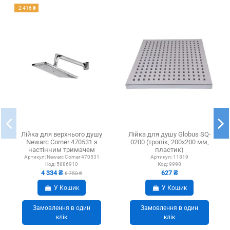
-2 416 ₴
Лійка для верхнього душу
Лійка для душу Globus SQ-
Newarc Corner 470531 з
0200 (тропік, 200х200 мм,
настінним тримачем
пластик)
Артикул:
Newarc Corner 470531
Артикул:
11819
Код:
5886910
Код:
9998
4 334 ₴
627 ₴
6 750 ₴
У Кошик
У Кошик
Замовлення в один
Замовлення в один
клік
клік