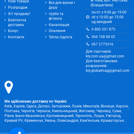
м. Київ, вул. Якутська
Нові товари
Все для ванни і
(Борщагівка)
Розпродаж
душу
пн-пт з 9:00 до 19:00
Хіт продажу!
труби та
сб з 10:00 до 15:00
фітинги
Безплатна
нд вихідний
доставка
Каналізація
0 800 331 875
Бонус
Опалення
066 108 68 02
Контакти
Тепла підлога
067 2775316
Для партнерів:
kty.com.ua@gmail.com
Для безготівкових
розрахунків:
kty.globalmag@gmail.com
Ми здійснюємо доставку по Україні:
Київ, Харків, Одеса, Дніпро, Запоріжжя, Львів, Миколаїв, Вінниця, Херсон,
Полтава, Чернігів, Черкаси, Хмельницький, Житомир, Чернівці, Суми,
Рівне, Івано-Франківськ, Кропивницький, Тернопіль, Луцьк, Ужгород,
Кривий Ріг, Кременчук, Умань, Олександрія, Кам’янське, Краматорськ.