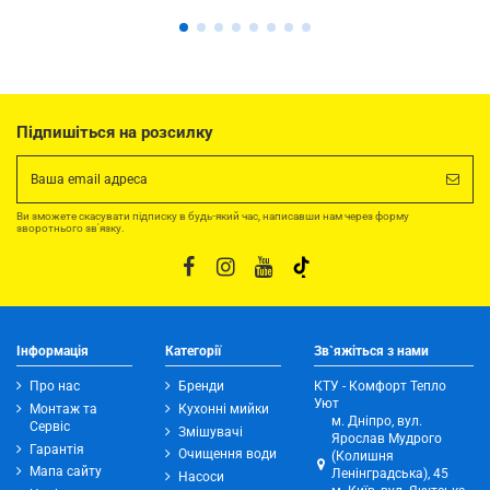
Підпишіться на розсилку
Ви зможете скасувати підписку в будь-який час, написавши нам через форму
зворотнього зв'язку.
Інформація
Категорії
Зв`яжіться з нами
Про нас
Бренди
КТУ - Комфорт Тепло
Уют
Монтаж та
Кухонні мийки
м. Дніпро, вул.
Сервіс
Змішувачі
Ярослав Мудрого
Гарантія
Очищення води
(Колишня
Мапа сайту
Ленінградська), 45
Насоси