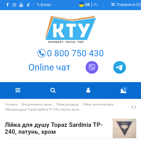
Порівняти (
0
)
Бонус
UK
RU
0 800 750 430
Online чат
0
Головна
Все для ванни і душу
Лійки для душу
Лійки тропічний душ
Лійка для душу Topaz Sardinia TP-240, латунь, хром
Лійка для душу Topaz Sardinia TP-
240, латунь, хром