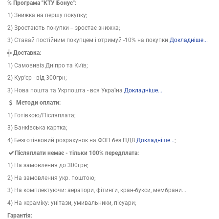
% Програма "КТУ Бонус":
1) Знижка на першу покупку;
2) Зростають покупки -- зростає знижка;
3) Ставай постійним покупцем і отримуй -10% на покупки
Докладніше...
╬ Доставка:
1) Самовивіз Дніпро та Київ;
2) Кур'єр - від 300грн;
3) Нова пошта та Укрпошта - вся Україна
Докладніше...
Методи оплати:
1) Готівкою/Післяплата;
3) Банківська картка;
4) Безготівковий розрахунок на ФОП без ПДВ
Докладніше...
;
Післяплати немає - тільки 100% передплата:
1) На замовлення до 300грн;
2) На замовлення укр. поштою;
3) На комплектуючи: аератори, фітинги, кран-букси, мембрани...
4) На кераміку: унітази, умивальники, пісуари;
Гарантія: