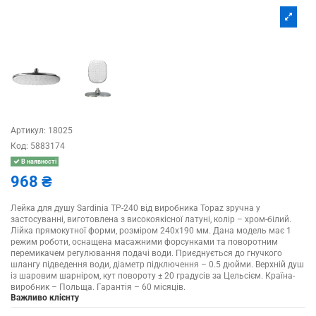
Артикул:
18025
Код:
5883174
В наявності
968 ₴
Лейка для душу Sardinia TP-240 від виробника Topaz зручна у
застосуванні, виготовлена з високоякісної латуні, колір – хром-білий.
Лійка прямокутної форми, розміром 240х190 мм. Дана модель має 1
режим роботи, оснащена масажними форсунками та поворотним
перемикачем регулювання подачі води. Приєднується до гнучкого
шлангу підведення води, діаметр підключення – 0.5 дюйми. Верхній душ
із шаровим шарніром, кут повороту ± 20 градусів за Цельсієм. Країна-
виробник – Польща. Гарантія – 60 місяців.
Важливо клієнту