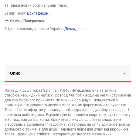
1) Тільки новий оригінальний товар;
2) Від 1 року
Докладніше...
;
Обмін / Повернення:
Згідно із законодавством України
Докладніше...
Опис
Лійка для душу Topaz Sardinia TP-240 - функціональна та зручна,
створює необхідний натиск і розподіляє потік води на безліч струмочків
для комфортного прийняття гігієнічних процедур. Складається з
прямокутного душового диска з масажними форсунками та рукоятки.
Така лійка комфортна у користуванні, акуратна по дизайну, оснащена 1
режимом роботи душа. Верхній душ із шаровим шарніром, кут повороту
± 20 градусів за Цельсієм. Кріпиться лійка до шлангу стандартним
різьбовим з`єднанням - 1/2 дюйма. Установка на стіну здійснюється за
допомогою тримача для душу. Переваги лійки для душу від виробника
Topaz: Підвищена стійкість матеріалу до зносу та механічних