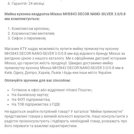
Гарантія: 24 місяці.
Мийка кухонна квадратна Mixxus MH5843 DECOR NANO-SILVER 3.0/0.8
мм комплектується:
Комплектом кріплень;
Корзинчастим вентилем;
Сифон з переливом;
Магазин КТУ надає можливість купити мийку прямокутну кухонну
MH5843 DECOR NANO-SILVER 3.0/0.8 мм від відомого бренду Mixxus за
вигідною ціною з нашого каталогу. Ми є офіційними дистриб`юторами
Mixxus, що гарантує якість продукції. Швидко доставимо мийку
прямокутну кухонну Mixxus MH5843 DECOR NANO-SILVER 3.0/0.8 мм в
Київ, Одесу, Дніпро, Харків, Львів і будь-яке інше місто України.
Оплачуйте зручним для вас способом:
Готівкою в офісі або відділенні «Нової Пошти»;
На банківську картку;
На ФОП підприємства;
На ТОВ підприємства з ПДВ.
Не вдається знайти потрібний товар? У каталозі "Мийки прямокутні"
представлені товари у великій кількості варіантів. Наші консультанти з
радістю проконсультують і підберуть необхідний товар, розкажуть про
його переваги та важливі характеристики.