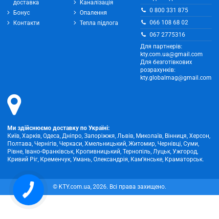
доставка
Каналізація
0 800 331 875
Бонус
Опалення
066 108 68 02
Контакти
Тепла підлога
067 2775316
Для партнерів:
kty.com.ua@gmail.com
Для безготівкових
розрахунків:
kty.globalmag@gmail.com
Ми здійснюємо доставку по Україні:
Київ, Харків, Одеса, Дніпро, Запоріжжя, Львів, Миколаїв, Вінниця, Херсон,
Полтава, Чернігів, Черкаси, Хмельницький, Житомир, Чернівці, Суми,
Рівне, Івано-Франківськ, Кропивницький, Тернопіль, Луцьк, Ужгород,
Кривий Ріг, Кременчук, Умань, Олександрія, Кам’янське, Краматорськ.
© KTY.com.ua, 2026. Всі права захищено.
КНОПКА
ЗВ'ЯЗКУ