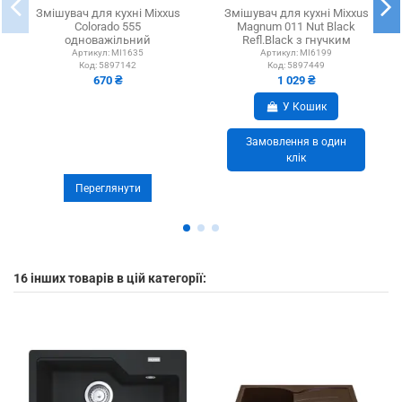
Змішувач для кухні Mixxus
Змішувач для кухні Mixxus
Colorado 555
Magnum 011 Nut Black
одноважільний
Refl.Black з гнучким
виливом
Артикул:
MI1635
Артикул:
MI6199
Код:
5897142
Код:
5897449
670 ₴
1 029 ₴
У Кошик
Замовлення в один
клік
Переглянути
16 інших товарів в цій категорії: