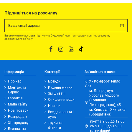
Підпишіться на розсилку
Ви зможете скасувати підписку в будь-який час, написавши нам через форму
зворотнього зв'язку.
Інформація
Категорії
Зв`яжіться з нами
Про нас
Бренди
КТУ - Комфорт Тепло
Уют
Монтаж та
Кухонні мийки
м. Дніпро, вул.
Сервіс
Змішувачі
Ярослав Мудрого
Гарантія
Очищення води
(Колишня
Мапа сайту
Ленінградська), 45
Насоси
м. Київ, вул. Якутська
Нові товари
Все для ванни і
(Борщагівка)
Розпродаж
душу
пн-пт з 9:00 до 19:00
Хіт продажу!
труби та
сб з 10:00 до 15:00
фітинги
Безплатна
нд вихідний