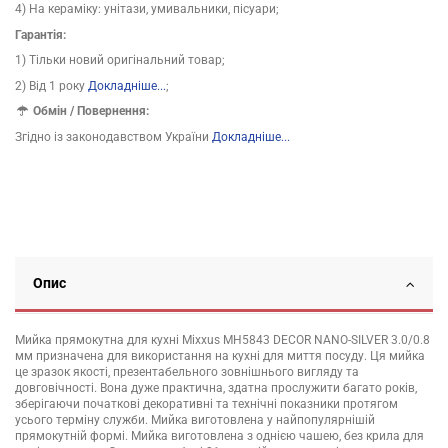
4) На кераміку: унітази, умивальники, пісуари;
Гарантія:
1) Тільки новий оригінальний товар;
2) Від 1 року
Докладніше...
;
Обмін / Повернення:
Згідно із законодавством України
Докладніше...
Опис
Мийка прямокутна для кухні Mixxus MH5843 DECOR NANO-SILVER 3.0/0.8
мм призначена для використання на кухні для миття посуду. Ця мийка
це зразок якості, презентабельного зовнішнього вигляду та
довговічності. Вона дуже практична, здатна прослужити багато років,
зберігаючи початкові декоративні та технічні показники протягом
усього терміну служби. Мийка виготовлена у найпопулярнішій
прямокутній формі. Мийка виготовлена з однією чашею, без крила для