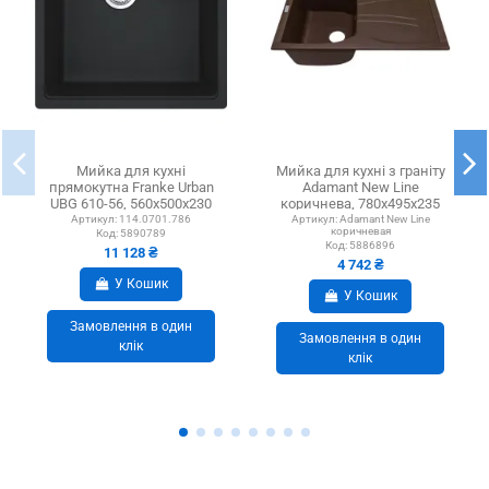
Мийка для кухні
Мийка для кухні з граніту
прямокутна Franke Urban
Adamant New Line
UBG 610-56, 560х500х230
коричнева, 780х495х235
мм, онікс, кам`яна
мм
Артикул:
114.0701.786
Артикул:
Adamant New Line
коричневая
Код:
5890789
Код:
5886896
11 128 ₴
4 742 ₴
У Кошик
У Кошик
Замовлення в один
Замовлення в один
клік
клік