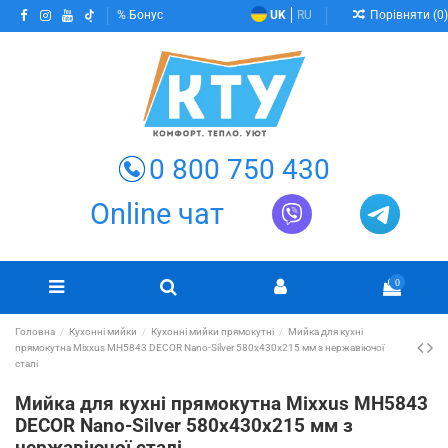
Порівняти (
0
)
Бонус
UK
RU
0 800 750 430
Online чат
0
Головна
Кухонні мийки
Кухонні мийки прямокутні
Мийка для кухні
прямокутна Mixxus MH5843 DECOR Nano-Silver 580х430х215 мм з нержавіючої
сталі
Мийка для кухні прямокутна Mixxus MH5843
DECOR Nano-Silver 580х430х215 мм з