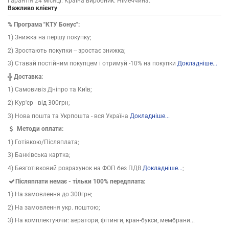
Гарантія 24 місяці. Країна виробник: Німеччина.
Важливо клієнту
% Програма "КТУ Бонус":
1) Знижка на першу покупку;
2) Зростають покупки -- зростає знижка;
3) Ставай постійним покупцем і отримуй -10% на покупки
Докладніше...
╬ Доставка:
1) Самовивіз Дніпро та Київ;
2) Кур'єр - від 300грн;
3) Нова пошта та Укрпошта - вся Україна
Докладніше...
Методи оплати:
1) Готівкою/Післяплата;
3) Банківська картка;
4) Безготівковий розрахунок на ФОП без ПДВ
Докладніше...
;
Післяплати немає - тільки 100% передплата:
1) На замовлення до 300грн;
2) На замовлення укр. поштою;
3) На комплектуючи: аератори, фітинги, кран-букси, мембрани...