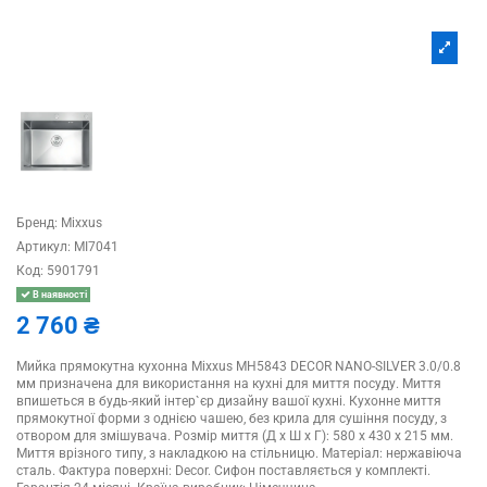
Бренд:
Mixxus
Артикул:
MI7041
Код:
5901791
В наявності
2 760 ₴
Мийка прямокутна кухонна Mixxus MH5843 DECOR NANO-SILVER 3.0/0.8
мм призначена для використання на кухні для миття посуду. Миття
впишеться в будь-який інтер`єр дизайну вашої кухні. Кухонне миття
прямокутної форми з однією чашею, без крила для сушіння посуду, з
отвором для змішувача. Розмір миття (Д х Ш х Г): 580 х 430 х 215 мм.
Миття врізного типу, з накладкою на стільницю. Матеріал: нержавіюча
сталь. Фактура поверхні: Decor. Сифон поставляється у комплекті.