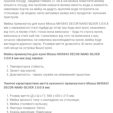
сушіння посуду. Завдяки глибині 21 см в ній можна помістити велику
кількість посуду, без проблем набрати велику ємність води, а наявність
невеликих бортів на мийці не дадуть краплям води потрапити на
стільницю. Ця модель легко витримує важку вагу продуктів і кухонних
пристроїв.
Мийка прямокутна для кухні Mixxus MH5843 DECOR NANO-SILVER 3.0/0.8
мм з нержавіючої сталі підійде до інтер`єру будь-якої кухні, незалежно
від того, в якому стилі і тонах вона виконана – будь-то строга кухня,
виконана в стилі хай-тек. І незалежно від того чи величезна у вас,
сучасно оформлена, чи невелика малобюджетна кухня, мийка буде
виглядати доречно скрізь. Розміри миття дозволять їй легко знайти
собі місце на острівці Вашої кухні.
Мийка прямокутна для кухні Mixxus MH5843 DECOR NANO-SILVER
3.0/0.8 мм має ряд переваг:
Температурна стійкість,
Захист від корозії,
Довговічність - термін служби не обмежений гарантією.
Технічні характеристики миття кухонного прямокутного Mixxus MH5843
DECOR NANO-SILVER 3.0/0.8 мм:
Розмір миття (Д х Ш х Г): 580 х 430 х 215 мм;
Мийка врізного типу з накладкою на стільницю;
Мийка сталевого кольору;
Фактура поверхні: Decor;
Країна виробник: Німеччина;