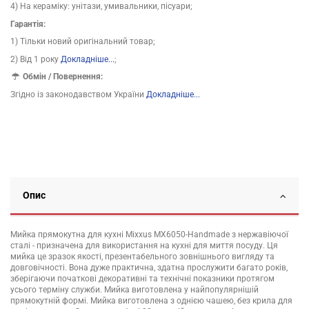
4) На кераміку: унітази, умивальники, пісуари;
Гарантія:
1) Тільки новий оригінальний товар;
2) Від 1 року
Докладніше...
;
Обмін / Повернення:
Згідно із законодавством України
Докладніше...
Опис
Мийка прямокутна для кухні Mixxus MX6050-Handmade з нержавіючої
сталі - призначена для використання на кухні для миття посуду. Ця
мийка це зразок якості, презентабельного зовнішнього вигляду та
довговічності. Вона дуже практична, здатна прослужити багато років,
зберігаючи початкові декоративні та технічні показники протягом
усього терміну служби. Мийка виготовлена у найпопулярнішій
прямокутній формі. Мийка виготовлена з однією чашею, без крила для