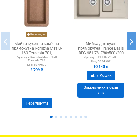
Розпродано
Мийка кухонна кам`яна
Мийка для кухні
прямокутна Romzha Mira U-
прямокутна Franke Basis
160 Teracota 701,
BFG 651-78, 780x500x200
200x420x217 мм
мм, кам`яна, цукру
Артикул:
Romzha Mira U-160
Артикул:
114.0272.634
Teracota 701
Код:
5884307
Код:
5879500
10 140 ₴
2 799 ₴
У Кошик
Замовлення в один
клік
Переглянути