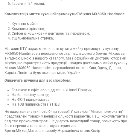
Гарантія: 24 місяці.
Комплектація миття кухонної прямокутної Mixxus MX6050-Handmade:
Кухонна мийка;
Комплект кріплень;
Сифон із кошиковим вентилем та переливом;
Ущільнювальна стрічка;
Магазин КТУ надає можливість купити мийку прямокутну кухонну
MX6050-Handmade з нержавіючої сталі від відомого бренду Mixxus за
вигідною ціною з нашого каталогу. Ми є офіційними дистриб`юторами
Mixxus, що гарантує якість продукції. Швидко доставимо мийку кухонну
Mixxus MX6050-Handmade з нержавіючої сталі в Київ, Одесу, Дніпро,
Харків, Львів та будь-яке інше місто України.
Оплачуйте зручним для вас способом:
Готівкою в офісі або відділенні «Нової Пошти»;
На банківську картку;
На ФОП підприємства;
На ТОВ підприємства з ПДВ.
Не вдається знайти потрібний товар? У каталозі "Мийки прямокутні"
представлені товари у великій кількості варіантів. Наші консультанти з
радістю проконсультують і підберуть необхідний товар, розкажуть про
його переваги та важливі характеристики.
Бренд:Mixxus,Матеріал виробу:Нержавіюча сталь,Колір