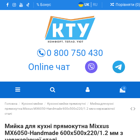
Порівняти (
0
)
Бонус
UK
RU
0 800 750 430
Online чат
0
Головна
Кухонні мийки
Кухонні мийки прямокутні
Мийка для кухні
прямокутна Mixxus MX6050-Handmade 600x500x220/1.2 мм з нержавіючої
сталі
Мийка для кухні прямокутна Mixxus
MX6050-Handmade 600x500x220/1.2 мм з