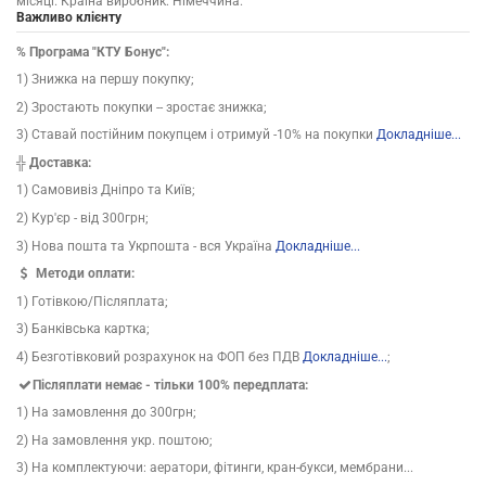
місяці. Країна виробник: Німеччина.
Важливо клієнту
% Програма "КТУ Бонус":
1) Знижка на першу покупку;
2) Зростають покупки -- зростає знижка;
3) Ставай постійним покупцем і отримуй -10% на покупки
Докладніше...
╬ Доставка:
1) Самовивіз Дніпро та Київ;
2) Кур'єр - від 300грн;
3) Нова пошта та Укрпошта - вся Україна
Докладніше...
Методи оплати:
1) Готівкою/Післяплата;
3) Банківська картка;
4) Безготівковий розрахунок на ФОП без ПДВ
Докладніше...
;
Післяплати немає - тільки 100% передплата:
1) На замовлення до 300грн;
2) На замовлення укр. поштою;
3) На комплектуючи: аератори, фітинги, кран-букси, мембрани...