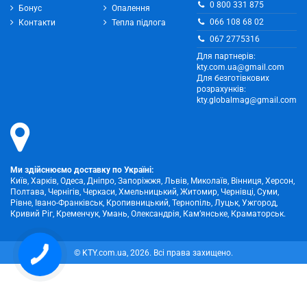
0 800 331 875
Бонус
Опалення
066 108 68 02
Контакти
Тепла підлога
067 2775316
Для партнерів:
kty.com.ua@gmail.com
Для безготівкових
розрахунків:
kty.globalmag@gmail.com
Ми здійснюємо доставку по Україні:
Київ, Харків, Одеса, Дніпро, Запоріжжя, Львів, Миколаїв, Вінниця, Херсон,
Полтава, Чернігів, Черкаси, Хмельницький, Житомир, Чернівці, Суми,
Рівне, Івано-Франківськ, Кропивницький, Тернопіль, Луцьк, Ужгород,
Кривий Ріг, Кременчук, Умань, Олександрія, Кам’янське, Краматорськ.
© KTY.com.ua, 2026. Всі права захищено.