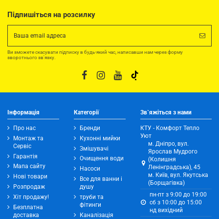
Підпишіться на розсилку
Ви зможете скасувати підписку в будь-який час, написавши нам через форму
зворотнього зв'язку.
Інформація
Категорії
Зв`яжіться з нами
Про нас
Бренди
КТУ - Комфорт Тепло
Уют
Монтаж та
Кухонні мийки
м. Дніпро, вул.
Сервіс
Змішувачі
Ярослав Мудрого
Гарантія
Очищення води
(Колишня
Мапа сайту
Ленінградська), 45
Насоси
м. Київ, вул. Якутська
Нові товари
Все для ванни і
(Борщагівка)
Розпродаж
душу
пн-пт з 9:00 до 19:00
Хіт продажу!
труби та
сб з 10:00 до 15:00
фітинги
Безплатна
нд вихідний
доставка
Каналізація