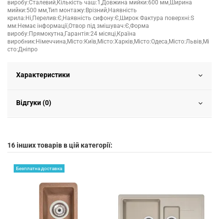
виробу:Сталевий,Кількість чаш:1,Довжина мийки:600 мм,Ширина
мийки:500 мм,Тип монтажу:Врізний,Наявність
крила:Ні,Перелив:Є,Наявність сифону:Є,Широк Фактура поверхні:S
мм:Немає інформації,Отвор під змішувач:Є,Форма
виробу:Прямокутна,Гарантія:24 місяці,Країна
виробник:Німеччина,Місто:Київ,Місто:Харків,Місто:Одеса,Місто:Львів,Мі
сто:Дніпро
Характеристики
Відгуки (0)
16 інших товарів в цій категорії:
Безплатна доставка