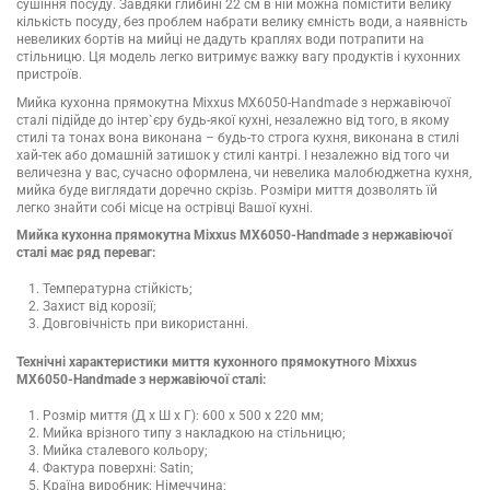
сушіння посуду. Завдяки глибині 22 см в ній можна помістити велику
кількість посуду, без проблем набрати велику ємність води, а наявність
невеликих бортів на мийці не дадуть краплях води потрапити на
стільницю. Ця модель легко витримує важку вагу продуктів і кухонних
пристроїв.
Мийка кухонна прямокутна Mixxus MX6050-Handmade з нержавіючої
сталі підійде до інтер`єру будь-якої кухні, незалежно від того, в якому
стилі та тонах вона виконана – будь-то строга кухня, виконана в стилі
хай-тек або домашній затишок у стилі кантрі. І незалежно від того чи
величезна у вас, сучасно оформлена, чи невелика малобюджетна кухня,
мийка буде виглядати доречно скрізь. Розміри миття дозволять їй
легко знайти собі місце на острівці Вашої кухні.
Мийка кухонна прямокутна Mixxus MX6050-Handmade з нержавіючої
сталі має ряд переваг:
Температурна стійкість;
Захист від корозії;
Довговічність при використанні.
Технічні характеристики миття кухонного прямокутного Mixxus
MX6050-Handmade з нержавіючої сталі:
Розмір миття (Д х Ш х Г): 600 х 500 х 220 мм;
Мийка врізного типу з накладкою на стільницю;
Мийка сталевого кольору;
Фактура поверхні: Satin;
Країна виробник: Німеччина;