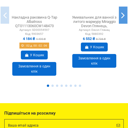
Накладна раковина Q-Tap
Умивальник для ванної з
Albatross
литого мармуру Miraggio
QT01113060CW148473
Devon Глянець,
White, 620x460x180 мм з
550х449х137 мм
Артикул:
SD00054597
Артикул:
Devon Глянец
Код:
5903657
Код:
5880392
донним...
4 184 ₴
6 552 ₴
4 499 ₴
8 736 ₴
02
д.
00
:
02
:
05
У Кошик
У Кошик
Замовлення в один
клік
Замовлення в один
клік
Підпишіться на розсилку