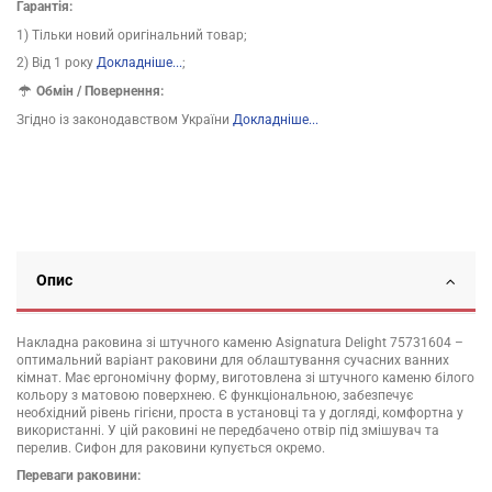
Гарантія:
1) Тільки новий оригінальний товар;
2) Від 1 року
Докладніше...
;
Обмін / Повернення:
Згідно із законодавством України
Докладніше...
Опис
Накладна раковина зі штучного каменю Asignatura Delight 75731604 –
оптимальний варіант раковини для облаштування сучасних ванних
кімнат. Має ергономічну форму, виготовлена зі штучного каменю білого
кольору з матовою поверхнею. Є функціональною, забезпечує
необхідний рівень гігієни, проста в установці та у догляді, комфортна у
використанні. У цій раковині не передбачено отвір під змішувач та
перелив. Сифон для раковини купується окремо.
Переваги раковини: