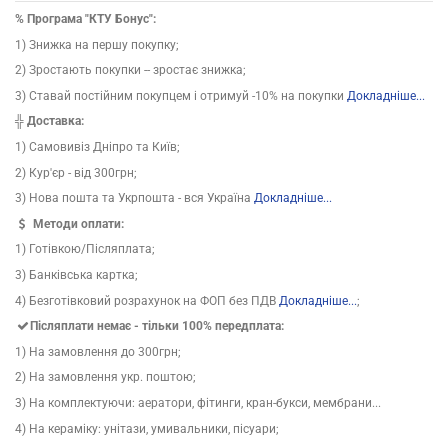
% Програма "КТУ Бонус":
1) Знижка на першу покупку;
2) Зростають покупки -- зростає знижка;
3) Ставай постійним покупцем і отримуй -10% на покупки
Докладніше...
╬ Доставка:
1) Самовивіз Дніпро та Київ;
2) Кур'єр - від 300грн;
3) Нова пошта та Укрпошта - вся Україна
Докладніше...
Методи оплати:
1) Готівкою/Післяплата;
3) Банківська картка;
4) Безготівковий розрахунок на ФОП без ПДВ
Докладніше...
;
Післяплати немає - тільки 100% передплата:
1) На замовлення до 300грн;
2) На замовлення укр. поштою;
3) На комплектуючи: аератори, фітинги, кран-букси, мембрани...
4) На кераміку: унітази, умивальники, пісуари;