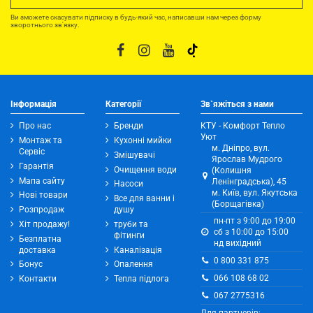
Ви зможете скасувати підписку в будь-який час, написавши нам через форму
зворотнього зв'язку.
Інформація
Категорії
Зв`яжіться з нами
Про нас
Бренди
КТУ - Комфорт Тепло
Уют
Монтаж та
Кухонні мийки
м. Дніпро, вул.
Сервіс
Змішувачі
Ярослав Мудрого
Гарантія
Очищення води
(Колишня
Мапа сайту
Ленінградська), 45
Насоси
м. Київ, вул. Якутська
Нові товари
Все для ванни і
(Борщагівка)
Розпродаж
душу
пн-пт з 9:00 до 19:00
Хіт продажу!
труби та
сб з 10:00 до 15:00
фітинги
Безплатна
нд вихідний
доставка
Каналізація
0 800 331 875
Бонус
Опалення
066 108 68 02
Контакти
Тепла підлога
067 2775316
Для партнерів: