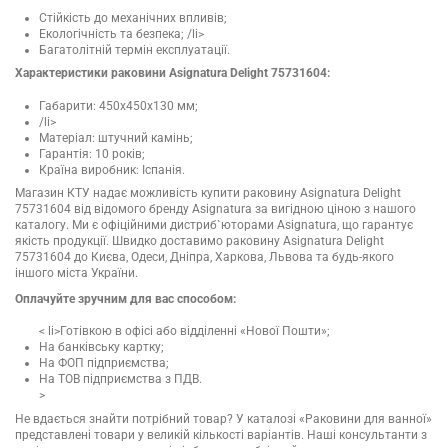
Стійкість до механічних впливів;
Екологічність та безпека; /li>
Багатолітній термін експлуатації.
Характеристики раковини Asignatura Delight 75731604:
Габарити: 450x450x130 мм;
/li>
Матеріал: штучний камінь;
Гарантія: 10 років;
Країна виробник: Іспанія.
Магазин КТУ надає можливість купити раковину Asignatura Delight
75731604 від відомого бренду Asignatura за вигідною ціною з нашого
каталогу. Ми є офіційними дистриб`юторами Asignatura, що гарантує
якість продукції. Швидко доставимо раковину Asignatura Delight
75731604 до Києва, Одеси, Дніпра, Харкова, Львова та будь-якого
іншого міста України.
Оплачуйте зручним для вас способом:
< li>Готівкою в офісі або відділенні «Нової Пошти»;
На банківську картку;
На ФОП підприємства;
На ТОВ підприємства з ПДВ.
>
Не вдається знайти потрібний товар? У каталозі «Раковини для ванної»
представлені товари у великій кількості варіантів. Наші консультанти з