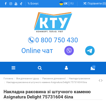
Порівняти (
0
)
Бонус
UK
RU
0 800 750 430
Online чат
0
Головна
Все для ванни і душу
Раковини для ванної
Накладні раковини
Накладна раковина зі штучного каменю Asignatura Delight 75731604 біла
Накладна раковина зі штучного каменю
Asignatura Delight 75731604 біла