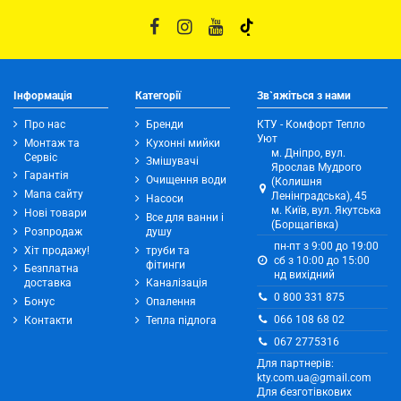
Інформація
Категорії
Зв`яжіться з нами
Про нас
Бренди
КТУ - Комфорт Тепло
Уют
Монтаж та
Кухонні мийки
м. Дніпро, вул.
Сервіс
Змішувачі
Ярослав Мудрого
Гарантія
Очищення води
(Колишня
Мапа сайту
Ленінградська), 45
Насоси
м. Київ, вул. Якутська
Нові товари
Все для ванни і
(Борщагівка)
Розпродаж
душу
пн-пт з 9:00 до 19:00
Хіт продажу!
труби та
сб з 10:00 до 15:00
фітинги
Безплатна
нд вихідний
доставка
Каналізація
0 800 331 875
Бонус
Опалення
066 108 68 02
Контакти
Тепла підлога
067 2775316
Для партнерів:
kty.com.ua@gmail.com
Для безготівкових