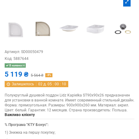
Артикул:
SD00050479
Код:
5887644
В наявності
5 119 ₴
5 564 ₴
-8%
Залишилось
02
д.
05
:
00
:
10
Полукруглый душевой поддон Lidz Kapielka ST90x90x26 предназначен
для установки в ванной комнате. Имеет современный стильный дизайн.
Форма: прямоугольная. Размеры: 900х900х260 мм. Материал: акрил.
Цвет: белый. Гарантия: 12 месяцев. Страна производитель: Польша.
Важливо клієнту
% Програма "КТУ Бонус":
1) Знижка на першу покупку;