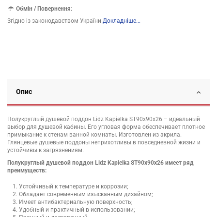
Обмін / Повернення:
Згідно із законодавством України
Докладніше...
Опис
Полукруглый душевой поддон Lidz Kapielka ST90x90x26 – идеальный
выбор для душевой кабины. Его угловая форма обеспечивает плотное
примыкание к стенам ванной комнаты. Изготовлен из акрила.
Глянцевые душевые поддоны неприхотливы в повседневной жизни и
устойчивы к загрязнениям.
Полукруглый душевой поддон Lidz Kapielka ST90x90x26 имеет ряд
преимуществ:
Устойчивый к температуре и коррозии;
Обладает современным изысканным дизайном;
Имеет антибактериальную поверхность;
Удобный и практичный в использовании;