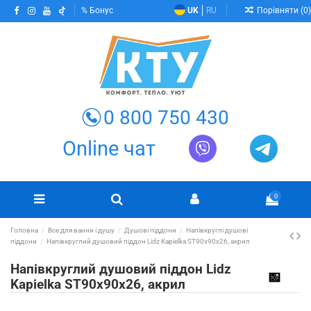
Порівняти (
0
)
Бонус
UK
RU
0 800 750 430
Online чат
0
Головна
Все для ванни і душу
Душові піддони
Напівкруглі душові
піддони
Напівкруглий душовий піддон Lidz Kapielka ST90x90x26, акрил
Напівкруглий душовий піддон Lidz
Kapielka ST90x90x26, акрил