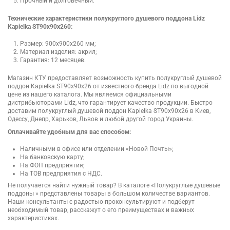
Прочный и долговечный.
Технические характеристики полукруглого душевого поддона Lidz
Kapielka ST90x90x260:
Размер: 900х900х260 мм;
Материал изделия: акрил;
Гарантия: 12 месяцев.
Магазин КТУ предоставляет возможность купить полукруглый душевой
поддон Kapielka ST90x90x26 от известного бренда Lidz по выгодной
цене из нашего каталога. Мы являемся официальными
дистрибьюторами Lidz, что гарантирует качество продукции. Быстро
доставим полукруглый душевой поддон Kapielka ST90x90x26 в Киев,
Одессу, Днепр, Харьков, Львов и любой другой город Украины.
Оплачивайте удобным для вас способом:
Наличными в офисе или отделении «Новой Почты»;
На банковскую карту;
На ФОП предприятия;
На ТОВ предприятия с НДС.
Не получается найти нужный товар? В каталоге «Полукруглые душевые
поддоны » представлены товары в большом количестве вариантов.
Наши консультанты с радостью проконсультируют и подберут
необходимый товар, расскажут о его преимуществах и важных
характеристиках.