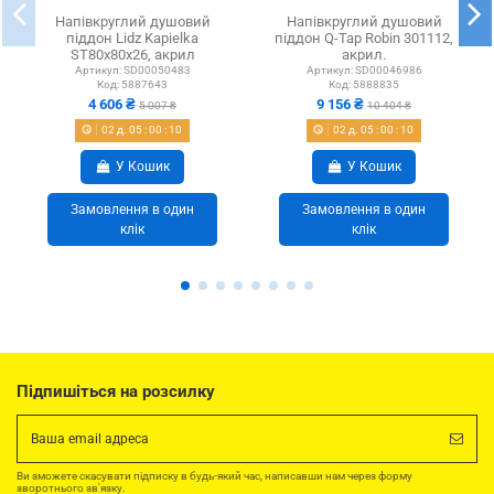
Напівкруглий душовий
Напівкруглий душовий
піддон Lidz Kapielka
піддон Q-Tap Robin 301112,
ST80x80x26, акрил
акрил.
Артикул:
SD00050483
Артикул:
SD00046986
Код:
5887643
Код:
5888835
4 606 ₴
9 156 ₴
5 007 ₴
10 404 ₴
02
д.
05
:
00
:
10
02
д.
05
:
00
:
10
У Кошик
У Кошик
Замовлення в один
Замовлення в один
клік
клік
Підпишіться на розсилку
Ви зможете скасувати підписку в будь-який час, написавши нам через форму
зворотнього зв'язку.