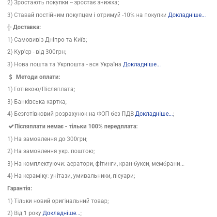
2) Зростають покупки -- зростає знижка;
3) Ставай постійним покупцем і отримуй -10% на покупки
Докладніше...
╬ Доставка:
1) Самовивіз Дніпро та Київ;
2) Кур'єр - від 300грн;
3) Нова пошта та Укрпошта - вся Україна
Докладніше...
Методи оплати:
1) Готівкою/Післяплата;
3) Банківська картка;
4) Безготівковий розрахунок на ФОП без ПДВ
Докладніше...
;
Післяплати немає - тільки 100% передплата:
1) На замовлення до 300грн;
2) На замовлення укр. поштою;
3) На комплектуючи: аератори, фітинги, кран-букси, мембрани...
4) На кераміку: унітази, умивальники, пісуари;
Гарантія:
1) Тільки новий оригінальний товар;
2) Від 1 року
Докладніше...
;