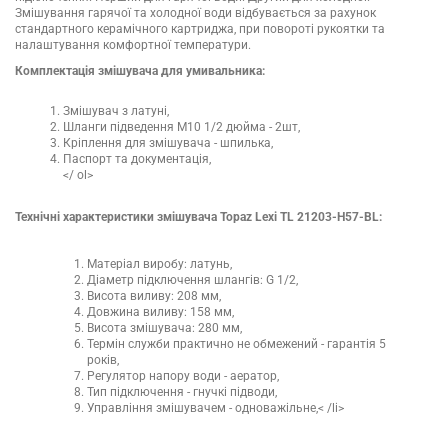
Змішування гарячої та холодної води відбувається за рахунок
стандартного керамічного картриджа, при повороті рукоятки та
налаштування комфортної температури.
Комплектація змішувача для умивальника:
Змішувач з латуні,
Шланги підведення М10 1/2 дюйма - 2шт,
Кріплення для змішувача - шпилька,
Паспорт та документація,
</ ol>
Технічні характеристики змішувача Topaz Lexi TL 21203-H57-BL:
Матеріал виробу: латунь,
Діаметр підключення шлангів: G 1/2,
Висота виливу: 208 мм,
Довжина виливу: 158 мм,
Висота змішувача: 280 мм,
Термін служби практично не обмежений - гарантія 5
років,
Регулятор напору води - аератор,
Тип підключення - гнучкі підводи,
Управління змішувачем - одноважільне,< /li>