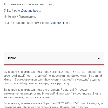
1) Тільки новий оригінальний товар;
2) Від 1 року
Докладніше...
;
Обмін / Повернення:
Згідно із законодавством України
Докладніше...
Опис
Змішувач для умивальника Topaz Lexi TL 21203-H57-BL - це поєднання
зручності, надійності та, звичайно, простоти при використанні у ванній
кімнаті. Застосовується для підключення гарячої та холодної води за
допомогою вбудованого картриджа в рукоятку.
Змішувач для умивальника виготовлений з латуні. У процесі
виготовлення використано інноваційні технології виробництва. Вилив
неповоротний, досить витягнутий.
Змішувач для умивальника Topaz Lexi TL 21203-H57-BL має 2 входи для
підключення. Перший для гарячої води. Другий для холодної.