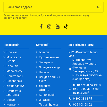
Ви зможете скасувати підписку в будь-який час, написавши нам через форму
зворотнього зв'язку.
Інформація
Категорії
Зв`яжіться з нами
Про нас
Бренди
КТУ - Комфорт Тепло
Уют
Монтаж та
Кухонні мийки
м. Дніпро, вул.
Сервіс
Змішувачі
Ярослав Мудрого
Гарантія
Очищення води
(Колишня
Мапа сайту
Ленінградська), 45
Насоси
м. Київ, вул. Якутська
Нові товари
Все для ванни і
(Борщагівка)
Розпродаж
душу
пн-пт з 9:00 до 19:00
Хіт продажу!
труби та
сб з 10:00 до 15:00
фітинги
Безплатна
нд вихідний
доставка
Каналізація
0 800 331 875
Бонус
Опалення
066 108 68 02
Контакти
Тепла підлога