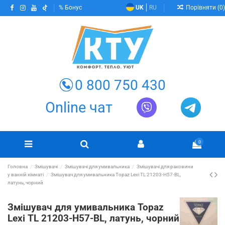
Порівняти (
0
)
Бонус
UK
RU
0 800 750 430
Online чат
0
Головна
Змішувачі
Змішувачі для умивальника
Змішувачі для раковини
у ванній кімнаті
Змішувач для умивальника Topaz Lexi TL 21203-H57-BL,
латунь, чорний
Змішувач для умивальника Topaz
Lexi TL 21203-H57-BL, латунь, чорний