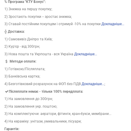
% Програма "КТУ Бонус":
1) Знижка на першу покупку;
2) Зростають покупки -- зростає знижка;
3) Ставай постійним покупцем і отримуй -10% на покупки
Докладніше...
╬ Доставка:
1) Самовивіз Дніпро та Київ;
2) Кур'єр - від 300грн;
3) Нова пошта та Укрпошта - вся Україна
Докладніше...
Методи оплати:
1) Готівкою/Післяплата;
3) Банківська картка;
4) Безготівковий розрахунок на ФОП без ПДВ
Докладніше...
;
Післяплати немає - тільки 100% передплата:
1) На замовлення до 300грн;
2) На замовлення укр. поштою;
3) На комплектуючи: аератори, фітинги, кран-букси, мембрани...
4) На кераміку: унітази, умивальники, пісуари;
Гарантія: