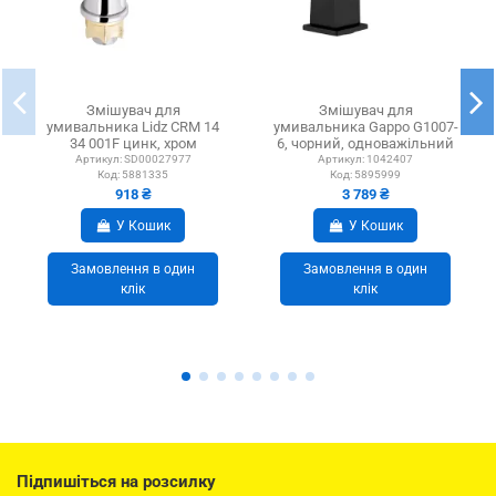
Змішувач для
Змішувач для
умивальника Lidz CRM 14
умивальника Gappo G1007-
34 001F цинк, хром
6, чорний, одноважільний
Артикул:
SD00027977
Артикул:
1042407
Код:
5881335
Код:
5895999
918 ₴
3 789 ₴
У Кошик
У Кошик
Замовлення в один
Замовлення в один
клік
клік
Підпишіться на розсилку