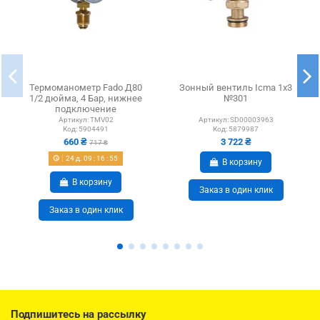
Термоманометр Fado Д80
Зонный вентиль Icma 1х3
1/2 дюйма, 4 Бар, нижнее
№301
подключение
Артикул:
TMV02
Артикул:
SD00003963
Код:
5904491
Код:
5879987
660 ₴
3 722 ₴
717 ₴
24
д.
09
:
16
:
54
В корзину
В корзину
Заказ в один клик
Заказ в один клик
Подпишитесь на рассылку