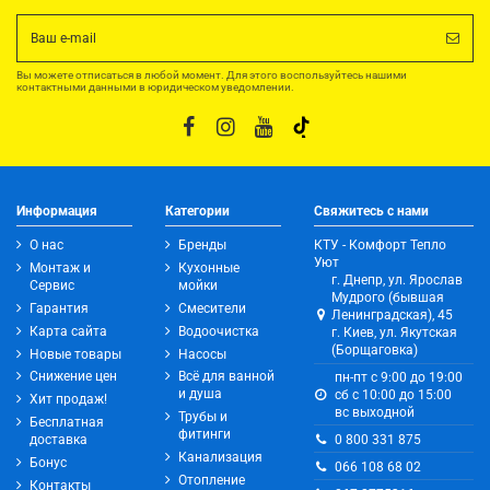
Вы можете отписаться в любой момент. Для этого воспользуйтесь нашими
контактными данными в юридическом уведомлении.
Информация
Категории
Свяжитесь с нами
О нас
Бренды
КТУ - Комфорт Тепло
Уют
Монтаж и
Кухонные
г. Днепр, ул. Ярослав
Сервис
мойки
Мудрого (бывшая
Гарантия
Смесители
Ленинградская), 45
Карта сайта
Водоочистка
г. Киев, ул. Якутская
(Борщаговка)
Новые товары
Насосы
Снижение цен
Всё для ванной
пн-пт с 9:00 до 19:00
и душа
сб с 10:00 до 15:00
Хит продаж!
вс выходной
Трубы и
Бесплатная
фитинги
0 800 331 875
доставка
Канализация
Бонус
066 108 68 02
Отопление
Контакты