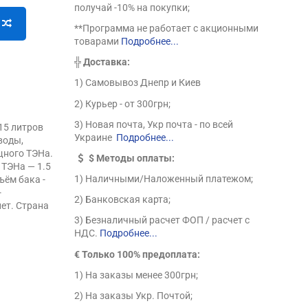
получай -10% на покупки;
**Программа не работает с акционными
товарами
Подробнее...
╬
Доставка:
1) Самовывоз Днепр и Киев
2) Курьер - от 300грн;
3) Новая почта, Укр почта - по всей
 15 литров
Украине
Подробнее...
воды,
щного ТЭНа.
$
Методы оплаты:
 ТЭНа — 1.5
1) Наличными/Наложенный платежом;
ъём бака -
-
2) Банковская карта;
лет. Страна
3) Безналичный расчет ФОП / расчет с
НДС.
Подробнее...
€ Только 100% предоплата:
1) На заказы менее 300грн;
2) На заказы Укр. Почтой;