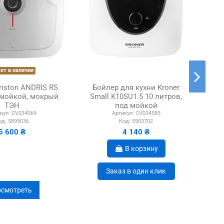
ет в наличии
riston ANDRIS RS
Бойлер для кухни Kroner
Б
д мойкой, мокрый
Small K10SU1.5 10 литров,
SF1
ТЭН
под мойкой
кул:
CV034069
Артикул:
CV034585
од:
5899036
Код:
5903702
5 600 ₴
4 140 ₴
В корзину
Заказ в один клик
смотреть