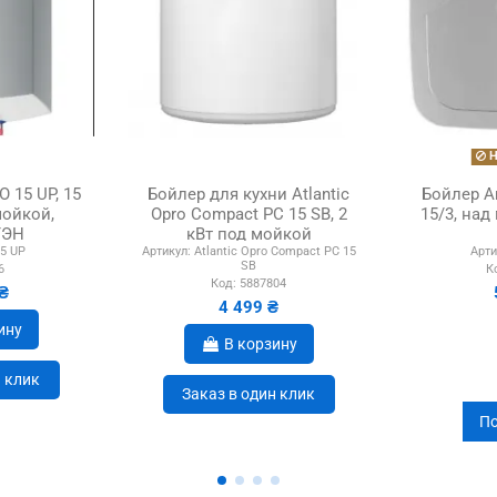
Н
O 15 UP, 15
Бойлер для кухни Atlantic
Бойлер A
мойкой,
Opro Compact PC 15 SB, 2
15/3, на
ТЭН
кВт под мойкой
5 UP
Артикул:
Atlantic Opro Compact PC 15
Арти
SB
6
К
Код:
5887804
₴
4 499 ₴
ину
В корзину
н клик
Заказ в один клик
По