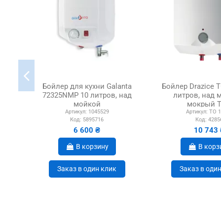
Бойлер для кухни Galanta
Бойлер Drazice T
72325NMP 10 литров, над
литров, над 
мойкой
мокрый 
Артикул:
1045529
Артикул:
TO 1
Код:
5895716
Код:
4285
6 600 ₴
10 743 
В корзину
В корз
Заказ в один клик
Заказ в оди