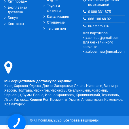
сб с 10:00 до 15:00
Хит продаж!
вс выходной
Трубы и
Бесплатная
фитинги
0 800 331 875
доставка
Канализация
Бонус
066 108 68 02
Отопление
Контакты
067 2775316
Теплый пол
Для партнеров:
kty.com.ua@gmail.com
Для безналичного
расчета:
kty.globalmag@gmail.com
Мы осуществляем доставку по Украине:
Киев, Харьков, Одесса, Днепр, Запорожье, Львов, Николаев, Винница,
Херсон, Полтава, Чернигов, Черкассы, Хмельницкий, Житомир,
Черновцы, Сумы, Ровно, Ивано-Франковск, Кропивницкий, Тернополь,
Луцк, Ужгород, Кривой Рог, Кременчуг, Умань, Александрия, Каменское,
Краматорск.
© KTY.com.ua, 2026. Все права защищены.