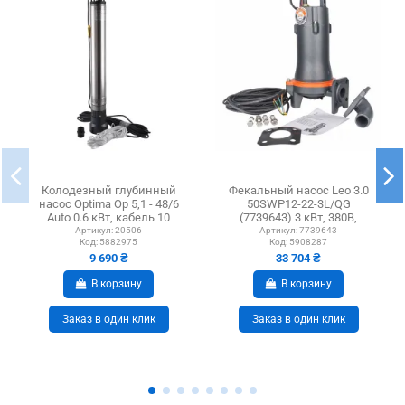
Колодезный глубинный
Фекальный насос Leo 3.0
насос Optima Op 5,1 - 48/6
50SWP12-22-3L/QG
Auto 0.6 кВт, кабель 10
(7739643) 3 кВт, 380В,
метров
напор 25,5 м, с режущим...
Артикул:
20506
Артикул:
7739643
Код:
5882975
Код:
5908287
9 690 ₴
33 704 ₴
В корзину
В корзину
Заказ в один клик
Заказ в один клик