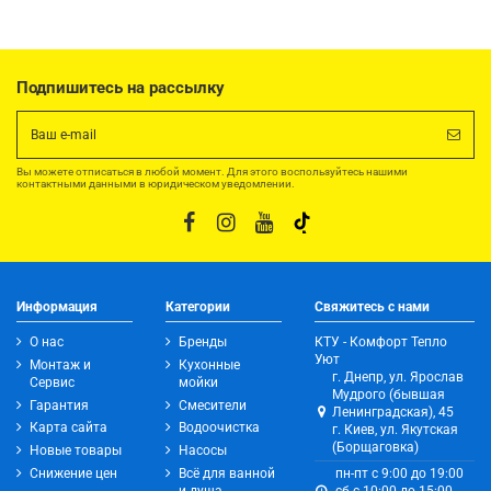
Подпишитесь на рассылку
Вы можете отписаться в любой момент. Для этого воспользуйтесь нашими
контактными данными в юридическом уведомлении.
Информация
Категории
Свяжитесь с нами
О нас
Бренды
КТУ - Комфорт Тепло
Уют
Монтаж и
Кухонные
г. Днепр, ул. Ярослав
Сервис
мойки
Мудрого (бывшая
Гарантия
Смесители
Ленинградская), 45
Карта сайта
Водоочистка
г. Киев, ул. Якутская
(Борщаговка)
Новые товары
Насосы
Снижение цен
Всё для ванной
пн-пт с 9:00 до 19:00
и душа