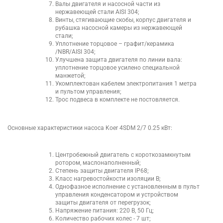
Валы двигателя и насосной части из
нержавеющей стали AISI 304;
Винты, стягивающие скобы, корпус двигателя и
рубашка насосной камеры из нержавеющей
стали;
Уплотнение торцовое – графит/керамика
/NBR/AISI 304;
Улучшена защита двигателя по линии вала:
уплотнение торцовое усилено специальной
манжетой;
Укомплектован кабелем электропитания 1 метра
и пультом управления;
Трос подвеса в комплекте не постовляется.
Основные характеристики насоса Koer 4SDM 2/7 0.25 кВт:
Центробежный двигатель с короткозамкнутым
ротором, маслонаполненный;
Степень защиты двигателя IP68;
Класс нагревостойкости изоляции В;
Однофазное исполнение с установленным в пульт
управления конденсатором и устройством
защиты двигателя от перегрузок;
Напряжение питания: 220 В, 50 Гц;
Количество рабочих колес - 7 шт;