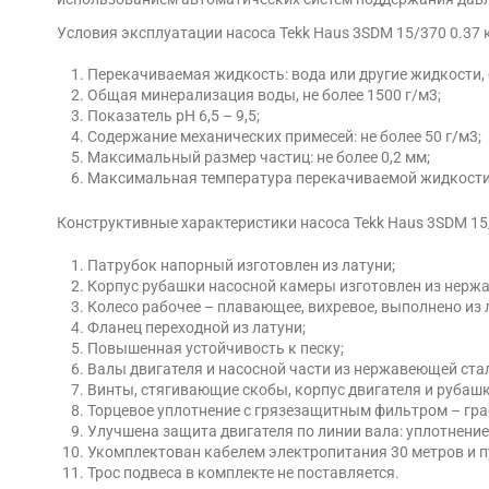
Условия эксплуатации насоса Tekk Haus 3SDM 15/370 0.37 
Перекачиваемая жидкость: вода или другие жидкости, 
Общая минерализация воды, не более 1500 г/м3;
Показатель рН 6,5 – 9,5;
Содержание механических примесей: не более 50 г/м3;
Максимальный размер частиц: не более 0,2 мм;
Максимальная температура перекачиваемой жидкости:
Конструктивные характеристики насоса Tekk Haus 3SDM 15/
Патрубок напорный изготовлен из латуни;
Корпус рубашки насосной камеры изготовлен из нерж
Колесо рабочее – плавающее, вихревое, выполнено из 
Фланец переходной из латуни;
Повышенная устойчивость к песку;
Валы двигателя и насосной части из нержавеющей ста
Винты, стягивающие скобы, корпус двигателя и рубаш
Торцевое уплотнение с грязезащитным фильтром – гр
Улучшена защита двигателя по линии вала: уплотнени
Укомплектован кабелем электропитания 30 метров и п
Трос подвеса в комплекте не поставляется.