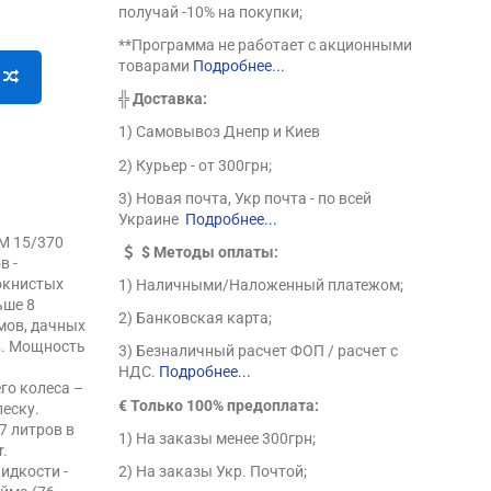
получай -10% на покупки;
**Программа не работает с акционными
товарами
Подробнее...
╬
Доставка:
1) Самовывоз Днепр и Киев
2) Курьер - от 300грн;
3) Новая почта, Укр почта - по всей
Украине
Подробнее...
M 15/370
$
Методы оплаты:
в -
окнистых
1) Наличными/Наложенный платежом;
ьше 8
2) Банковская карта;
мов, дачных
в. Мощность
3) Безналичный расчет ФОП / расчет с
НДС.
Подробнее...
го колеса –
€ Только 100% предоплата:
песку.
7 литров в
1) На заказы менее 300грн;
r.
идкости -
2) На заказы Укр. Почтой;