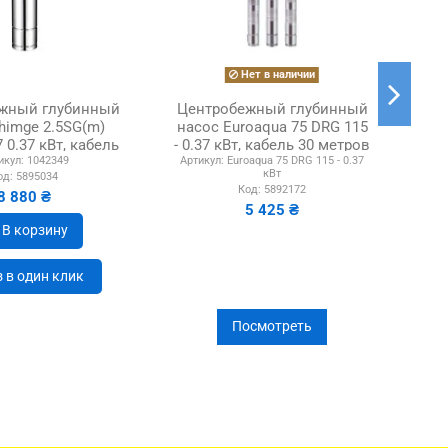
Нет в наличии
жный глубинный
Центробежный глубинный
Це
himge 2.5SG(m)
насос Euroaqua 75 DRG 115
на
7 0.37 кВт, кабель
- 0.37 кВт, кабель 30 метров
10
икул:
1042349
Артикул:
Euroaqua 75 DRG 115 - 0.37
.5 метра
кВт
од:
5895034
Код:
5892172
8 880 ₴
5 425 ₴
В корзину
 в один клик
Посмотреть