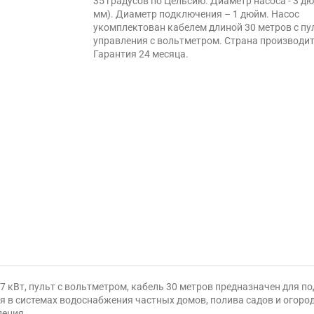
35 градусов по Цельсию. Диаметр насоса - 3 д
мм). Диаметр подключения – 1 дюйм. Насос
укомплектован кабелем длиной 30 метров с п
управления с вольтметром. Страна производите
Гарантия 24 месяца.
 кВт, пульт с вольтметром, кабель 30 метров предназначен для п
 в системах водоснабжения частных домов, полива садов и огородо
ления.