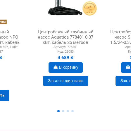
ичии
жный
Центробежный глубинный
Центробе
асос NPO
насос Aquatica 778401 0.37
насос S
Вт, кабель
кВт, кабель 25 метров
1.5/24-0.3
-60У, 1 кВт
Артикул:
778401
Арт
ной трос...
1
17
Код:
23053
К
₴
4 689 ₴
В корзину
Заказ в один клик
Заказ
ть