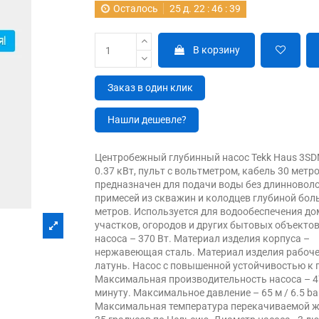
Осталось
25
д.
22
:
46
:
38
В корзину
Заказ в один клик
Нашли дешевле?
Центробежный глубинный насос Tekk Haus 3SD
0.37 кВт, пульт с вольтметром, кабель 30 метро
предназначен для подачи воды без длинновол
примесей из скважин и колодцев глубиной бол
метров. Используется для водообеспечения до
участков, огородов и других бытовых объекто
насоса – 370 Вт. Материал изделия корпуса –
нержавеющая сталь. Материал изделия рабоче
латунь. Насос с повышенной устойчивостью к 
Максимальная производительность насоса – 4
минуту. Максимальное давление – 65 м / 6.5 ba
Максимальная температура перекачиваемой ж