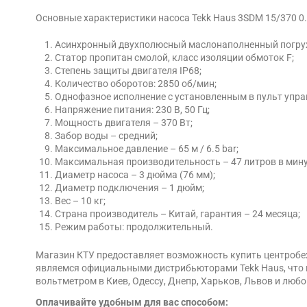
Основные характеристики насоса Tekk Haus 3SDM 15/370 0.
Асинхронный двухполюсный маслонаполненный погруж
Статор пропитан смолой, класс изоляции обмоток F;
Степень защиты двигателя IP68;
Количество оборотов: 2850 об/мин;
Однофазное исполнение с установленным в пульт упра
Напряжение питания: 230 В, 50 Гц;
Мощность двигателя – 370 Вт;
Забор воды – средний;
Максимальное давление – 65 м / 6.5 bar;
Максимальная производительность – 47 литров в мину
Диаметр насоса – 3 дюйма (76 мм);
Диаметр подключения – 1 дюйм;
Вес – 10 кг;
Страна производитель – Китай, гарантия – 24 месяца;
Режим работы: продолжительный.
Магазин КТУ предоставляет возможность купить центробеж
являемся официальными дистрибьюторами Tekk Haus, что г
вольтметром в Киев, Одессу, Днепр, Харьков, Львов и любо
Оплачивайте удобным для вас способом: