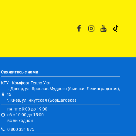
Свяжитесь с нами
КТУ - Комфорт Тепло Уют
г. Днепр, ул. Ярослав Мудрого (бывшая Ленинградская),
45
г. Киев, ул. Якутская (Борщаговка)
пн-пт с 9:00 до 19:00
сб с 10:00 до 15:00
вс выходной
0 800 331 875