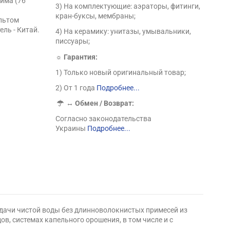
юйма (76
3) На комплектующие: аэраторы, фитинги,
кран-буксы, мембраны;
ультом
ль - Китай.
4) На керамику: унитазы, умывальники,
писсуары;
☼ Гарантия:
1) Только новый оригинальный товар;
2) От 1 года
Подробнее...
↔
Обмен / Возврат:
Согласно законодательства
Украины
Подробнее...
одачи чистой воды без длинноволокнистых примесей из
в, системах капельного орошения, в том числе и с