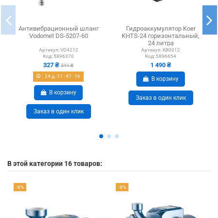
Антивибрационный шланг
Гидроаккумулятор Koer
Vodomet DS-5207-60
KHTS-24 горизонтальный,
24 литра
Артикул:
VO4212
Артикул:
KB0012
Код:
5896370
Код:
5896654
327 ₴
1 490 ₴
341 ₴
24
д.
17
:
47
:
15
В корзину
В корзину
Заказ в один клик
Заказ в один клик
В этой категории 16 товаров:
-8%
-8%