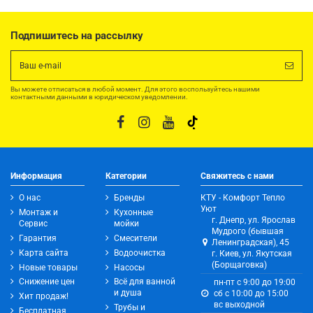
Подпишитесь на рассылку
Вы можете отписаться в любой момент. Для этого воспользуйтесь нашими
контактными данными в юридическом уведомлении.
Информация
Категории
Свяжитесь с нами
О нас
Бренды
КТУ - Комфорт Тепло
Уют
Монтаж и
Кухонные
г. Днепр, ул. Ярослав
Сервис
мойки
Мудрого (бывшая
Гарантия
Смесители
Ленинградская), 45
Карта сайта
Водоочистка
г. Киев, ул. Якутская
(Борщаговка)
Новые товары
Насосы
Снижение цен
Всё для ванной
пн-пт с 9:00 до 19:00
и душа
сб с 10:00 до 15:00
Хит продаж!
вс выходной
Трубы и
Бесплатная