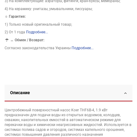
3) На комплектующие: аэраторы, фитинги, кран-буксы, мембраны;
4) На керамику: унитазы, умывальники, писсуары;
☼ Гарантия:
1) Только новый оригинальный товар;
2) От 1 года
Подробнее...
↔
Обмен / Возврат:
Согласно законодательства Украины
Подробнее...
Описание
Центробежный поверхностный насос Koer THF6B-4, 1.9 кВт
предназначен для подачи воды из открытых водоемов, колодцев,
скважин, накопительных емкостей в автоматическом режиме для
перекачки воды и химически неагрессивных жидкостей. Используется в
системах полива садов и огородов, системах капельного орошения,
системах повышения давления различного назначения