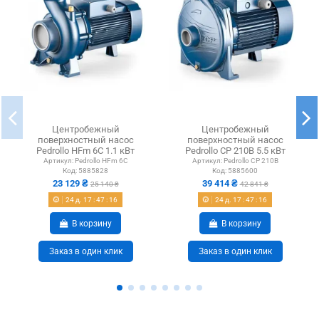
Центробежный
Центробежный
поверхностный насос
поверхностный насос
Pedrollo HFm 6C 1.1 кВт
Pedrollo CP 210B 5.5 кВт
Артикул:
Pedrollo HFm 6C
Артикул:
Pedrollo CP 210B
Код:
5885828
Код:
5885600
23 129 ₴
39 414 ₴
25 140 ₴
42 841 ₴
24
д.
17
:
47
:
15
24
д.
17
:
47
:
15
В корзину
В корзину
Заказ в один клик
Заказ в один клик