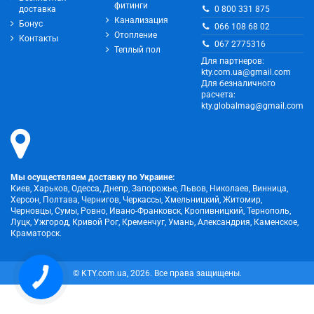
фитинги
0 800 331 875
доставка
Канализация
Бонус
066 108 68 02
Отопление
Контакты
067 2775316
Теплый пол
Для партнеров:
kty.com.ua@gmail.com
Для безналичного
расчета:
kty.globalmag@gmail.com
Мы осуществляем доставку по Украине:
Киев, Харьков, Одесса, Днепр, Запорожье, Львов, Николаев, Винница,
Херсон, Полтава, Чернигов, Черкассы, Хмельницкий, Житомир,
Черновцы, Сумы, Ровно, Ивано-Франковск, Кропивницкий, Тернополь,
Луцк, Ужгород, Кривой Рог, Кременчуг, Умань, Александрия, Каменское,
Краматорск.
КНОПКА
© KTY.com.ua, 2026. Все права защищены.
ЗВ'ЯЗКУ