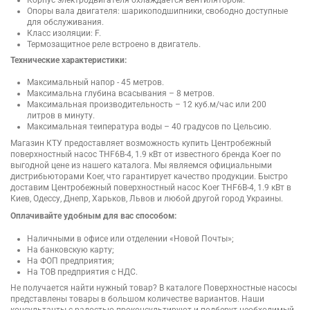
Опоры вала двигателя: шарикоподшипники, свободно доступные
для обслуживания.
Класс изоляции: F.
Термозащитное реле встроено в двигатель.
Технические характеристики:
Максимальный напор - 45 метров.
Максимальна глубина всасывания – 8 метров.
Максимальная производительность – 12 куб.м/час или 200
литров в минуту.
Максимальная теипература воды – 40 градусов по Цельсию.
Магазин КТУ предоставляет возможность купить Центробежный
поверхностный насос THF6B-4, 1.9 кВт от известного бренда Koer по
выгодной цене из нашего каталога. Мы являемся официальными
дистрибьюторами Koer, что гарантирует качество продукции. Быстро
доставим Центробежный поверхностный насос Koer THF6B-4, 1.9 кВт в
Киев, Одессу, Днепр, Харьков, Львов и любой другой город Украины.
Оплачивайте удобным для вас способом:
Наличными в офисе или отделении «Новой Почты»;
На банковскую карту;
На ФОП предприятия;
На ТОВ предприятия с НДС.
Не получается найти нужный товар? В каталоге Поверхностные насосы
представлены товары в большом количестве вариантов. Наши