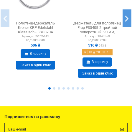
Полотенцедержатель
Держатель для полотенец
Kroner KRP Edelstahl
Frap F30405-2 тройной
Klassisch - ESG3704
поворотный, 90 мм,
нержавеющая сталь
Артикул:
CV025642
Артикул:
1043369
Код:
5899838
Код:
5897283
506 ₴
516 ₴
543 ₴
01
д.
20
:
33
:
09
В корзину
В корзину
Заказ в один клик
Заказ в один клик
Подпишитесь на рассылку