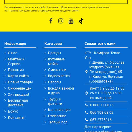
Вы можете отписаться в любой момент. Для этого воспользуйтесь нашими
контактными данными в юридическом уведомлении.
Информация
Категории
Свяжитесь с нами
О нас
Бренды
КТУ - Комфорт Тепло
Уют
Монтаж и
Кухонные
г. Днепр, ул. Ярослав
Сервис
мойки
Мудрого (бывшая
Гарантия
Смесители
Ленинградская), 45
Карта сайта
Водоочистка
г. Киев, ул. Якутская
(Борщаговка)
Новые товары
Насосы
Снижение цен
Всё для ванной
пн-пт с 9:00 до 19:00
и душа
сб с 10:00 до 15:00
Хит продаж!
вс выходной
Трубы и
Бесплатная
фитинги
0 800 331 875
доставка
Канализация
Бонус
066 108 68 02
Отопление
Контакты
067 2775316
Теплый пол
Для партнеров:
kty.com.ua@gmail.com