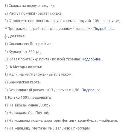
1) Скидка на первую покупку;
2) Растут покупки - растет скидка;
3) Становись постоянным покупателем и получай -10% на покупки;
**Программа не работает с акционными товарами
Подробнее...
╬
Доставка:
1) Самовывоз Днепр и Киев
2) Курьер - от 300грн;
3) Новая почта, Укр почта - по всей Украине
Подробнее...
$
Методы оплаты:
1) Наличными/Наложенный платежом;
2) Банковская карта;
3) Безналичный расчет ФОП / расчет с НДС.
Подробнее...
€ Только 100% предоплата:
1) На заказы менее 300грн;
2) На заказы Укр. Почтой;
3) На комплектующие: аэраторы, фитинги, кран-буксы, мембраны;
4) На керамику: унитазы, умывальники, писсуары;