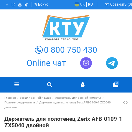
Сравнить (
0
)
Бонус
UK
RU
0 800 750 430
Online чат
0
Главная
Всё для ванной и душа
Аксессуары для ванной комнаты
Полотенцедержатели
Держатель для полотенец Zerix AFB-0109-1 ZX5040
двойной
Держатель для полотенец Zerix AFB-0109-1
ZX5040 двойной