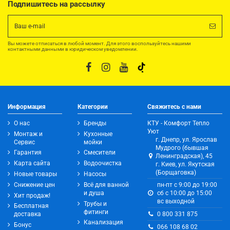
Подпишитесь на рассылку
Вы можете отписаться в любой момент. Для этого воспользуйтесь нашими
контактными данными в юридическом уведомлении.
Информация
Категории
Свяжитесь с нами
О нас
Бренды
КТУ - Комфорт Тепло
Уют
Монтаж и
Кухонные
г. Днепр, ул. Ярослав
Сервис
мойки
Мудрого (бывшая
Гарантия
Смесители
Ленинградская), 45
Карта сайта
Водоочистка
г. Киев, ул. Якутская
(Борщаговка)
Новые товары
Насосы
Снижение цен
Всё для ванной
пн-пт с 9:00 до 19:00
и душа
сб с 10:00 до 15:00
Хит продаж!
вс выходной
Трубы и
Бесплатная
фитинги
0 800 331 875
доставка
Канализация
Бонус
066 108 68 02