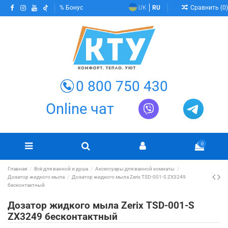
Сравнить (
0
)
Бонус
UK
RU
0 800 750 430
Online чат
0
Главная
Всё для ванной и душа
Аксессуары для ванной комнаты
Дозатор жидкого мыла
Дозатор жидкого мыла Zerix TSD-001-S ZX3249
бесконтактный
Дозатор жидкого мыла Zerix TSD-001-S
ZX3249 бесконтактный