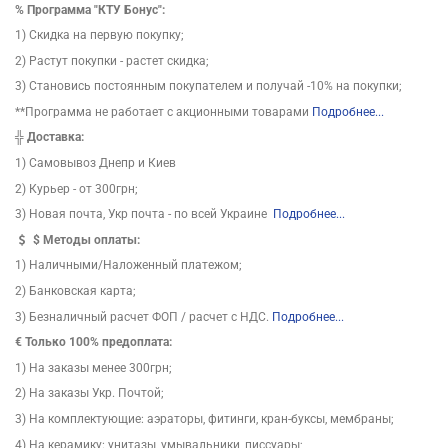
%
Программа "КТУ Бонус":
1) Скидка на первую покупку;
2) Растут покупки - растет скидка;
3) Становись постоянным покупателем и получай -10% на покупки;
**Программа не работает с акционными товарами
Подробнее...
╬
Доставка:
1) Самовывоз Днепр и Киев
2) Курьер - от 300грн;
3) Новая почта, Укр почта - по всей Украине
Подробнее...
$
Методы оплаты:
1) Наличными/Наложенный платежом;
2) Банковская карта;
3) Безналичный расчет ФОП / расчет с НДС.
Подробнее...
€ Только 100% предоплата:
1) На заказы менее 300грн;
2) На заказы Укр. Почтой;
3) На комплектующие: аэраторы, фитинги, кран-буксы, мембраны;
4) На керамику: унитазы, умывальники, писсуары;