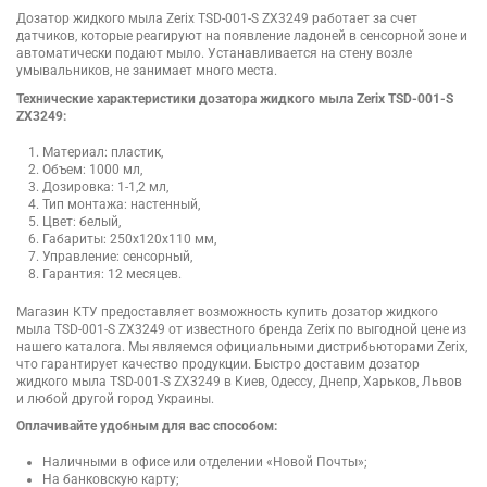
Дозатор жидкого мыла Zerix TSD-001-S ZX3249 работает за счет
датчиков, которые реагируют на появление ладоней в сенсорной зоне и
автоматически подают мыло. Устанавливается на стену возле
умывальников, не занимает много места.
Технические характеристики дозатора жидкого мыла Zerix TSD-001-S
ZX3249:
Материал: пластик,
Объем: 1000 мл,
Дозировка: 1-1,2 мл,
Тип монтажа: настенный,
Цвет: белый,
Габариты: 250х120х110 мм,
Управление: сенсорный,
Гарантия: 12 месяцев.
Магазин КТУ предоставляет возможность купить дозатор жидкого
мыла TSD-001-S ZX3249 от известного бренда Zerix по выгодной цене из
нашего каталога. Мы являемся официальными дистрибьюторами Zerix,
что гарантирует качество продукции. Быстро доставим дозатор
жидкого мыла TSD-001-S ZX3249 в Киев, Одессу, Днепр, Харьков, Львов
и любой другой город Украины.
Оплачивайте удобным для вас способом:
Наличными в офисе или отделении «Новой Почты»;
На банковскую карту;