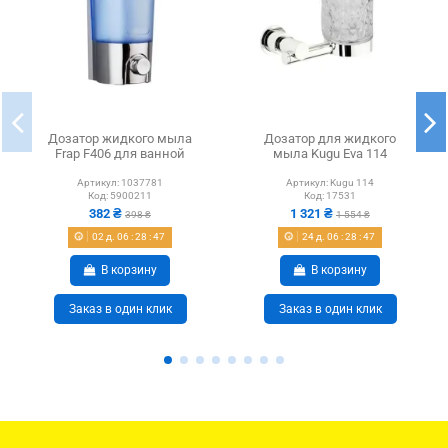
Дозатор жидкого мыла
Дозатор для жидкого
Frap F406 для ванной
мыла Kugu Eva 114
Артикул:
1037781
Артикул:
Kugu 114
Код:
5900211
Код:
17531
382 ₴
1 321 ₴
398 ₴
1 554 ₴
02
д.
06
:
28
:
47
24
д.
06
:
28
:
47
В корзину
В корзину
Заказ в один клик
Заказ в один клик